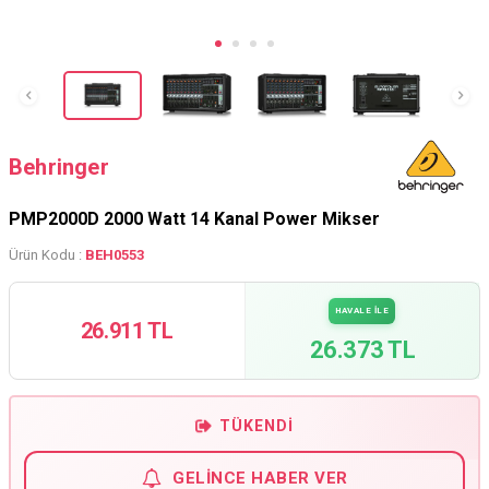
Behringer
PMP2000D 2000 Watt 14 Kanal Power Mikser
Ürün Kodu :
BEH0553
HAVALE İLE
26.911 TL
26.373 TL
TÜKENDI
GELINCE HABER VER