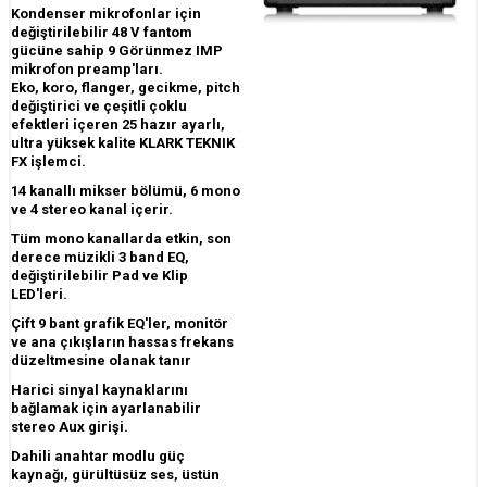
Kondenser mikrofonlar için
değiştirilebilir 48 V fantom
gücüne sahip 9 Görünmez IMP
mikrofon preamp'ları.
Eko, koro, flanger, gecikme, pitch
değiştirici ve çeşitli çoklu
efektleri içeren 25 hazır ayarlı,
ultra yüksek kalite KLARK TEKNIK
FX işlemci.
14 kanallı mikser bölümü, 6 mono
ve 4 stereo kanal içerir.
Tüm mono kanallarda etkin, son
derece müzikli 3 band EQ,
değiştirilebilir Pad ve Klip
LED'leri.
Çift 9 bant grafik EQ'ler, monitör
ve ana çıkışların hassas frekans
düzeltmesine olanak tanır
Harici sinyal kaynaklarını
bağlamak için ayarlanabilir
stereo Aux girişi.
Dahili anahtar modlu güç
kaynağı, gürültüsüz ses, üstün