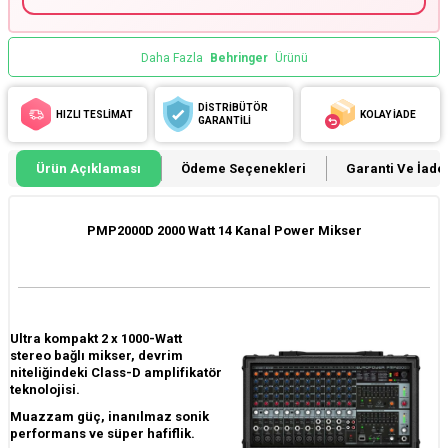
Daha Fazla
Behringer
Ürünü
DİSTRİBÜTÖR
HIZLI TESLİMAT
KOLAY İADE
GARANTİLİ
Ürün Açıklaması
Ödeme Seçenekleri
Garanti Ve İade 
PMP2000D 2000 Watt 14 Kanal Power Mikser
Ultra kompakt 2 x 1000-Watt
stereo bağlı mikser, devrim
niteliğindeki Class-D amplifikatör
teknolojisi.
Muazzam güç, inanılmaz sonik
performans ve süper hafiflik.