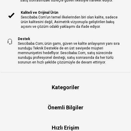
satış sonrasındaki süreçte güven ilkesiyle hareket ediyor.
Kaliteli ve Orijinal Ürün
Sescibaba.Com’un temel ilkelerinden biri olan kalite, sadece
ürün kalitesini değil, Asimetrik vizyonuyla geliştirilen bakış
açısını ve çözüm odaklı yaklaşımı da ifade ediyor.
Destek
Sescibaba.Com; ürün gamı, güven ve kalite anlayışının yanı sıra
sunduğu Teknik Destekle de en üst seviyede müşteri
memnuniyetini hedefliyor. Sescibaba.Com, satış sürecinde
sunduğu profesyonel desteği, satış sonrasında da her türlü
sorunun en hızlı şekilde çözümüyle de devam ettiriyor.
Kategoriler
Önemli Bilgiler
Hızlı Erişim