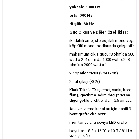
yüksek: 6000 Hz
orta: 700 Hz
düşük: 60 Hz
Güç Çıkışı ve Diğer Özellikler:
iki dahili amp, stereo, ikili mono veya
köprülü mono modlarında çalışabilir
maksimum çıkış gücü: 8 ohm'da 500
watt x 2, 4 ohm'da 1000 watt x 2, 8
ohm'da 2000 watt x 1
2 hoparlör çıkışı (Speakon)
2 hat çıkışı (RCA)
Klark Teknik FX işlemci, yankı, koro,
flanş, gecikme, adım değiştirici ve
diğer çoklu efektler dahil 25 ön ayarlı
Ana ve izleme kanalları için dahili 9-
bant grafik ekolayzır
monitör ve ana seviye LED dizileri
boyutlar: 18-3 / 16 "G x 10-7 / 8" H x
9-15 / 16 "D