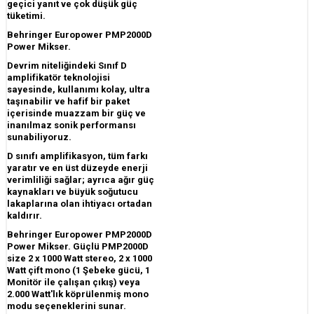
geçici yanıt ve çok düşük güç
tüketimi.
Behringer Europower PMP2000D
Power Mikser.
Devrim niteliğindeki Sınıf D
amplifikatör teknolojisi
sayesinde, kullanımı kolay, ultra
taşınabilir ve hafif bir paket
içerisinde muazzam bir güç ve
inanılmaz sonik performansı
sunabiliyoruz.
D sınıfı amplifikasyon, tüm farkı
yaratır ve en üst düzeyde enerji
verimliliği sağlar; ayrıca ağır güç
kaynakları ve büyük soğutucu
lakaplarına olan ihtiyacı ortadan
kaldırır.
Behringer Europower PMP2000D
Power Mikser. Güçlü PMP2000D
size 2 x 1000 Watt stereo, 2 x 1000
Watt çift mono (1 Şebeke gücü, 1
Monitör ile çalışan çıkış) veya
2.000 Watt'lık köprülenmiş mono
modu seçeneklerini sunar.