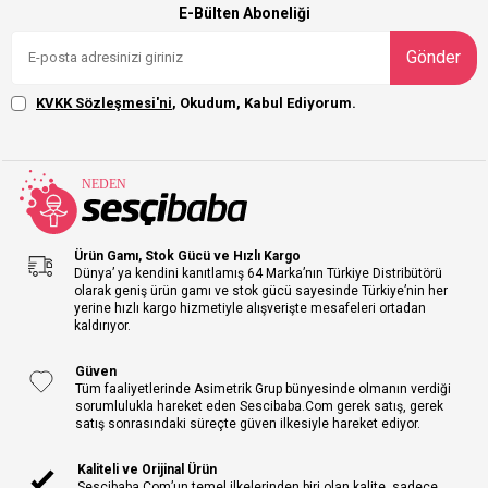
E-Bülten Aboneliği
Gönder
KVKK Sözleşmesi'ni
, Okudum, Kabul Ediyorum.
Ürün Gamı, Stok Gücü ve Hızlı Kargo
Dünya’ ya kendini kanıtlamış 64 Marka’nın Türkiye Distribütörü
olarak geniş ürün gamı ve stok gücü sayesinde Türkiye’nin her
yerine hızlı kargo hizmetiyle alışverişte mesafeleri ortadan
kaldırıyor.
Güven
Tüm faaliyetlerinde Asimetrik Grup bünyesinde olmanın verdiği
sorumlulukla hareket eden Sescibaba.Com gerek satış, gerek
satış sonrasındaki süreçte güven ilkesiyle hareket ediyor.
Kaliteli ve Orijinal Ürün
Sescibaba.Com’un temel ilkelerinden biri olan kalite, sadece