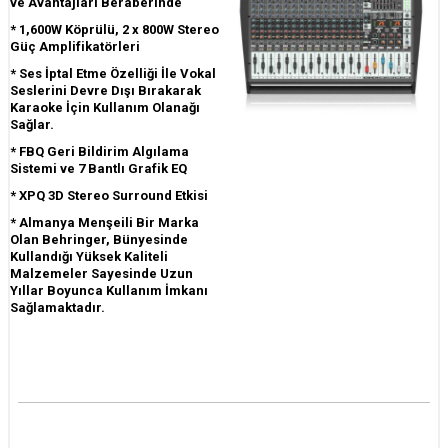
ve Avantajları Beraberinde
* 1,600W Köprülü, 2 x 800W Stereo
Güç Amplifikatörleri
* Ses İptal Etme Özelliği İle Vokal
Seslerini Devre Dışı Bırakarak
Karaoke İçin Kullanım Olanağı
Sağlar.
* FBQ Geri Bildirim Algılama
Sistemi ve 7 Bantlı Grafik EQ
* XPQ 3D Stereo Surround Etkisi
* Almanya Menşeili Bir Marka
Olan Behringer, Bünyesinde
Kullandığı Yüksek Kaliteli
Malzemeler Sayesinde Uzun
Yıllar Boyunca Kullanım İmkanı
Sağlamaktadır.