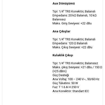
Aux Dönüşümü
Tipi: 1/4" TRS Konektör, Balanslı
Empedans: 20 kΩ Balanslı, 10 kΩ
Balanssız
Maks. Giriş Seviyesi: +22 dBu
Ana Çıkışlar
Tipi: 1/4" TRS Konektör, Balanslı
Empedans: 120 Ω Balanslı
Maks. Çıkış Seviyesi: +22 dBu
Kulaklık Çıkışı
Tipi: 1/4" TRS Konektör, Balanssız
Maks. çıkış Seviyesi: +21 dBu / 150 Ω
(+25 dBm)
Güç Desteği
Ana Voltaj: 100 – 240 V~, 50/60 Hz
Güç Tüketimi: 50 W
Faz: T 1.6 A H 250 V
Ana Konektör: Standart IEC