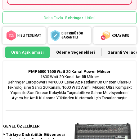
Daha Fazla
Behringer
Ürünü
DİSTRİBÜTÖR
HIZLI TESLİMAT
KOLAY İADE
GARANTİLİ
Ürün Açıklaması
Ödeme Seçenekleri
Garanti Ve İade 
PMP6000 1600 Watt 20 Kanal Power Mikser
1600 Watt 20 Kanal Amfili Mikser
Behringer Europower PMP6000; Eşine Az Rastlanır Bir Cinsten Class-D
Teknolojisine Sahip 20 Kanallı, 1600 Watt Amfili Mikser, Ultra Kompakt
Yapısı ile Son Derece Kolaylıkla Taşınabilir ve Sahne Müzisyenlerini
Ayrıca bir Amfi Kullanma Yükünden Kurtarmak İçin Tasarlanmıştır.
GENEL ÖZELLİKLER
* Türkiye Distribütör Güvencesi