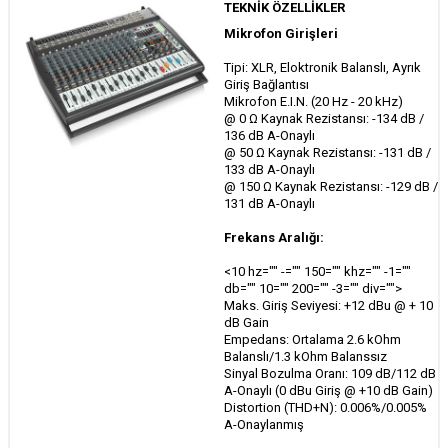
TEKNİK ÖZELLİKLER
Mikrofon Girişleri
Tipi: XLR, Eloktronik Balanslı, Ayrık
Giriş Bağlantısı
Mikrofon E.I.N. (20 Hz - 20 kHz)
@ 0 Ω Kaynak Rezistansı: -134 dB /
136 dB A-Onaylı
@ 50 Ω Kaynak Rezistansı: -131 dB /
133 dB A-Onaylı
@ 150 Ω Kaynak Rezistansı: -129 dB /
131 dB A-Onaylı
Frekans Aralığı:
<10 hz="" -="" 150="" khz="" -1=""
db="" 10="" 200="" -3="" div="">
Maks. Giriş Seviyesi: +12 dBu @ + 10
dB Gain
Empedans: Ortalama 2.6 kOhm
Balanslı/1.3 kOhm Balanssız
Sinyal Bozulma Oranı: 109 dB/112 dB
A-Onaylı (0 dBu Giriş @ +10 dB Gain)
Distortion (THD+N): 0.006%/0.005%
A-Onaylanmış