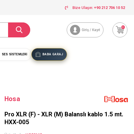
Bize Ulaşın:
+90 212 706 10 52
0
Giriş / Kayıt
SES SISTEMLERI
BABA GARAJ
Hosa
Pro XLR (F) - XLR (M) Balanslı kablo 1.5 mt.
HXX-005