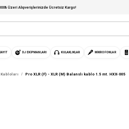
000₺ Üzeri Alışverişlerinizde Ücretsiz Kargo!
KAYIT
DJ EKIPMANLARI
KULAKLIKLAR
MIKROFONLAR
Kabloları
Pro XLR (F) - XLR (M) Balanslı kablo 1.5 mt. HXX-005