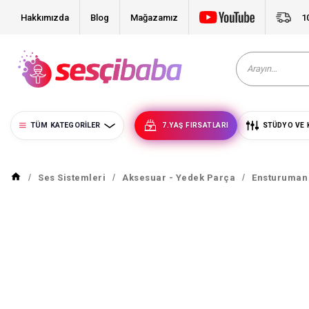
Hakkımızda
Blog
Mağazamız
1
TÜM KATEGORILER
7.YAŞ FIRSATLARI
STÜDYO VE 
Ses Sistemleri
Aksesuar - Yedek Parça
Ensturuman 