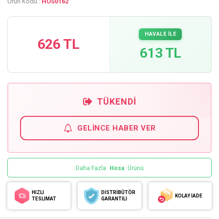
Ürün Kodu :
HOS0162
HAVALE İLE
626 TL
613 TL
TÜKENDI
GELINCE HABER VER
Daha Fazla
Hosa
Ürünü
HIZLI
DİSTRİBÜTÖR
KOLAY İADE
TESLİMAT
GARANTİLİ