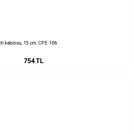
tch kablosu, 15 cm. CPE-106
754
TL