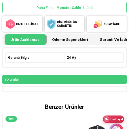
Daha Fazla
Monster Cable
Ürünü
DİSTRİBÜTÖR
HIZLI TESLİMAT
KOLAY İADE
GARANTİLİ
Ürün Açıklaması
Ödeme Seçenekleri
Garanti Ve İade 
Garanti Bilgisi
24 Ay
Yorumlar
Benzer Ürünler
Yeni
Özel Fiyat