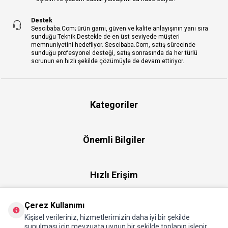
Destek
Sescibaba.Com; ürün gamı, güven ve kalite anlayışının yanı sıra
sunduğu Teknik Destekle de en üst seviyede müşteri
memnuniyetini hedefliyor. Sescibaba.Com, satış sürecinde
sunduğu profesyonel desteği, satış sonrasında da her türlü
sorunun en hızlı şekilde çözümüyle de devam ettiriyor.
Kategoriler
Önemli Bilgiler
Hızlı Erişim
Çerez Kullanımı
Üye
Kişisel verileriniz, hizmetlerimizin daha iyi bir şekilde
sunulması için mevzuata uygun bir şekilde toplanıp işlenir.