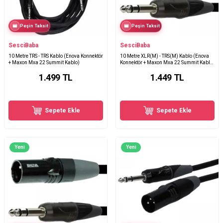
Peşin Taksit
Peşin Taksit
SesciBaba
SesciBaba
10 Metre TRS - TRS Kablo (Enova Konnektör
10 Metre XLR(M) - TRS(M) Kablo (Enova
+ Maxon Mxa 22 Summit Kablo)
Konnektör + Maxon Mxa 22 Summit Kablo)
- Kopya
1.499
TL
1.449
TL
Sepete Ekle
Sepete Ekle
Yeni
Yeni