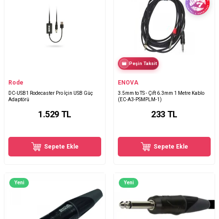
Peşin Taksit
Rode
ENOVA
DC-USB1 Rodecaster Pro İçin USB Güç
3.5mm to TS - Çift 6.3mm 1 Metre Kablo
Adaptörü
(EC-A3-PSMPLM-1)
1.529
TL
233
TL
Sepete Ekle
Sepete Ekle
Yeni
Yeni