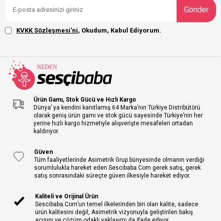
Gönder
KVKK Sözleşmesi'ni
, Okudum, Kabul Ediyorum.
Ürün Gamı, Stok Gücü ve Hızlı Kargo
Dünya’ ya kendini kanıtlamış 64 Marka’nın Türkiye Distribütörü
olarak geniş ürün gamı ve stok gücü sayesinde Türkiye’nin her
yerine hızlı kargo hizmetiyle alışverişte mesafeleri ortadan
kaldırıyor.
Güven
Tüm faaliyetlerinde Asimetrik Grup bünyesinde olmanın verdiği
sorumlulukla hareket eden Sescibaba.Com gerek satış, gerek
satış sonrasındaki süreçte güven ilkesiyle hareket ediyor.
Kaliteli ve Orijinal Ürün
Sescibaba.Com’un temel ilkelerinden biri olan kalite, sadece
ürün kalitesini değil, Asimetrik vizyonuyla geliştirilen bakış
açısını ve çözüm odaklı yaklaşımı da ifade ediyor.