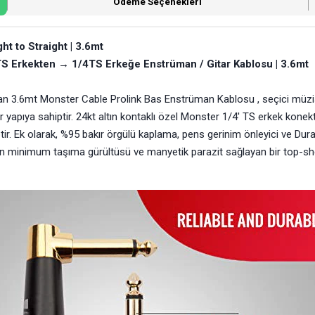
Ödeme Seçenekleri
t to Straight | 3.6mt
4TS Erkekten → 1/4TS Erkeğe Enstrüman / Gitar Kablosu | 3.6mt
 olan 3.6mt Monster Cable Prolink Bas Enstrüman Kablosu , seçici müzi
 yapıya sahiptir. 24kt altın kontaklı özel Monster 1/4' TS erkek konekt
ptir. Ek olarak, %95 bakır örgülü kaplama, pens gerinim önleyici ve Dur
n minimum taşıma gürültüsü ve manyetik parazit sağlayan bir top-sh