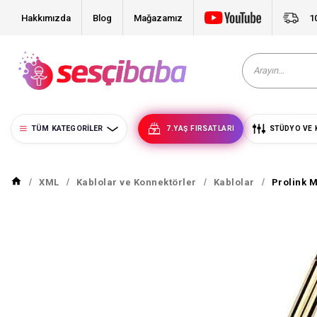
Hakkımızda
Blog
Mağazamız
1
TÜM KATEGORILER
7.YAŞ FIRSATLARI
STÜDYO VE 
XML
Kablolar ve Konnektörler
Kablolar
Prolink M