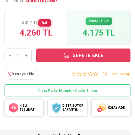
Ürün Kodu :
MONSTER120007
HAVALE İLE
4.437 TL
%4
4.260 TL
4.175 TL
SEPETE EKLE
Listeye Ekle
(0)
Yorum Yap
Daha Fazla
Monster Cable
Ürünü
HIZLI
DİSTRİBÜTÖR
KOLAY İADE
TESLİMAT
GARANTİLİ