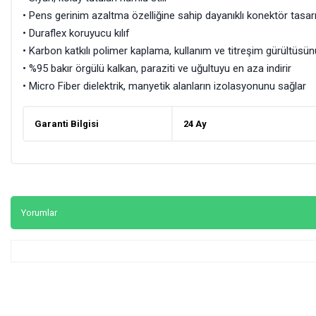
• Pens gerinim azaltma özelliğine sahip dayanıklı konektör tasar
• Duraflex koruyucu kılıf
• Karbon katkılı polimer kaplama, kullanım ve titreşim gürültüsünü
• %95 bakır örgülü kalkan, paraziti ve uğultuyu en aza indirir
• Micro Fiber dielektrik, manyetik alanların izolasyonunu sağlar
Garanti Bilgisi
24 Ay
Yorumlar