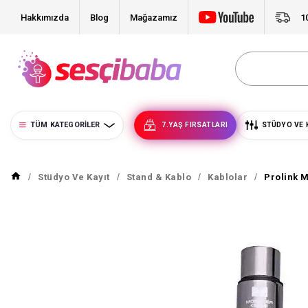
Hakkımızda
Blog
Mağazamız
1
TÜM KATEGORILER
7.YAŞ FIRSATLARI
STÜDYO VE 
Stüdyo Ve Kayıt
Stand & Kablo
Kablolar
Prolink M