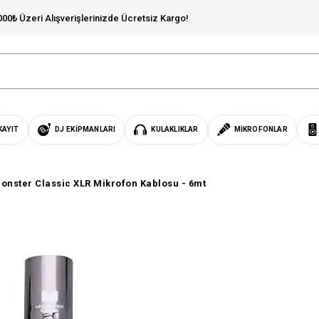
000₺ Üzeri Alışverişlerinizde Ücretsiz Kargo!
KAYIT
DJ EKIPMANLARI
KULAKLIKLAR
MIKROFONLAR
onster Classic XLR Mikrofon Kablosu - 6mt