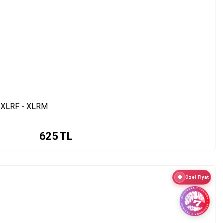
 XLRF - XLRM
625
TL
Özel Fiyat