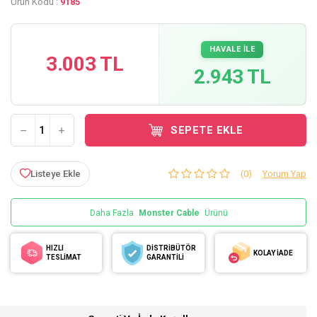
Ürün Kodu :
9185
HAVALE İLE
3.003 TL
2.943 TL
SEPETE EKLE
Listeye Ekle
(0)
Yorum Yap
Daha Fazla
Monster Cable
Ürünü
HIZLI
DİSTRİBÜTÖR
KOLAY İADE
TESLİMAT
GARANTİLİ