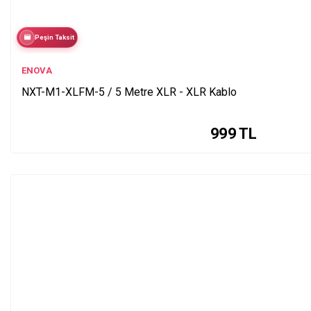
Peşin Taksit
ENOVA
NXT-M1-XLFM-5 / 5 Metre XLR - XLR Kablo
999
TL