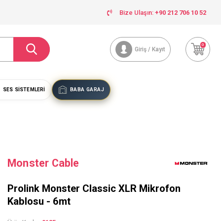
Bize Ulaşın:
+90 212 706 10 52
0
Giriş / Kayıt
SES SISTEMLERI
BABA GARAJ
Monster Cable
Prolink Monster Classic XLR Mikrofon
Kablosu - 6mt