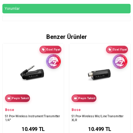
Yorumlar
Benzer Ürünler
Özel Fiyat
Özel Fiyat
Peşin Taksit
Peşin Taksit
Bose
Bose
S1 Pro+ Wireless Instrument Transmitter
S1 Pro+ Wireless Mic/Line Transmitter
1/4"
XLR
10.499
TL
10.499
TL