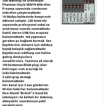
Son teknoloji ile üretilmiştir.
Phantom Güçlü XENYX Mikrofon
Preamp sayesinde condenser
mikrofon çalıştırmaktadır.
10 Stüdyo kalitesinde kompresör
etkisine sahiptir. LED kontrolü
sayesinde profesyonel vokal ve
enstrüman soundu sunmaktadır.
Dahili stereo USB/Ses arayüzü
bulunmaktadır. tek yapmanız
gereken pc bağlantı kurmak. Ses
kayıtlarınızı almanız için oldukça
büyük kolaylık sağlamaktadır.
Kayıtlarınızı editleyip son haline
getirip dinleyicilere
sunabilirsiniz. Yazılıma ek olarak
150 Enstüman/Efekt plug-inler
behringer.com aracılığı ile
indirilebilmektedir.
2 adet grup desteği
bulunmaktadır.
Her kanal için 2 aux gönderimi.
60 mm faderları bulunmaktadır.
Neo-Klasik "British" 3-band EQ
(ekolayzırı ile kaliteli bir dokunuş
ekleyebilir soundunuza şekil
verebilirsiniz.