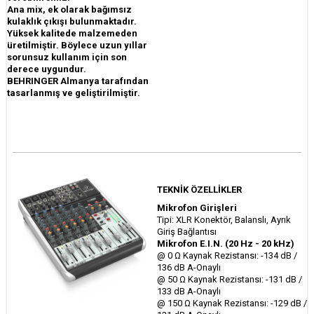
Ana mix, ek olarak bağımsız
kulaklık çıkışı bulunmaktadır.
Yüksek kalitede malzemeden
üretilmiştir. Böylece uzun yıllar
sorunsuz kullanım için son
derece uygundur.
BEHRINGER Almanya tarafından
tasarlanmış ve geliştirilmiştir.
TEKNİK ÖZELLİKLER
Mikrofon Girişleri
Tipi: XLR Konektör, Balanslı, Ayrık
Giriş Bağlantısı
Mikrofon E.I.N. (20 Hz - 20 kHz)
@ 0 Ω Kaynak Rezistansı: -134 dB /
136 dB A-Onaylı
@ 50 Ω Kaynak Rezistansı: -131 dB /
133 dB A-Onaylı
@ 150 Ω Kaynak Rezistansı: -129 dB /