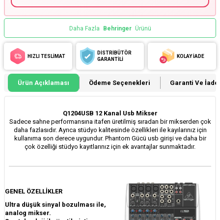
Daha Fazla
Behringer
Ürünü
DİSTRİBÜTÖR
HIZLI TESLİMAT
KOLAY İADE
GARANTİLİ
Ürün Açıklaması
Ödeme Seçenekleri
Garanti Ve İade 
Q1204USB 12 Kanal Usb Mikser
Sadece sahne performansına itafen üretilmiş sıradan bir mikserden çok
daha fazlasıdır. Ayrıca stüdyo kalitesinde özellikleri ile kayılarınız için
kullanıma son derece uygundur. Phantom Gücü usb girişi ve daha bir
çok özelliği stüdyo kayıtlarınız için ek avantajlar sunmaktadır.
GENEL ÖZELLİKLER
Ultra düşük sinyal bozulması ile,
analog mikser.