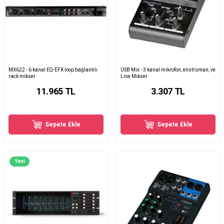
MX622 - 6 kanal EQ-EFX loop bağlantılı
USB Mix - 3 kanal mikrofon, enstrüman, ve
rack mikser
Line Mikser
11.965
TL
3.307
TL
Sepete Ekle
Sepete Ekle
Yeni