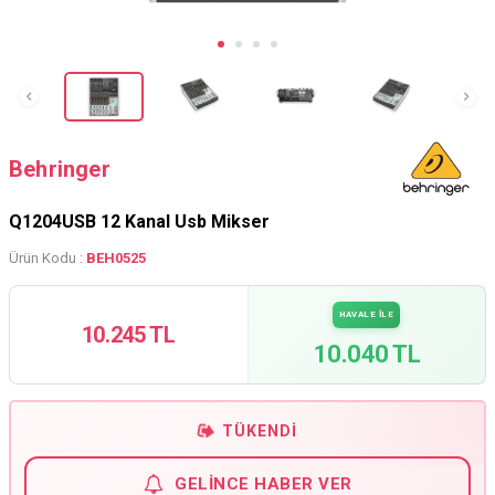
Behringer
Q1204USB 12 Kanal Usb Mikser
Ürün Kodu :
BEH0525
HAVALE İLE
10.245 TL
10.040 TL
TÜKENDI
GELINCE HABER VER