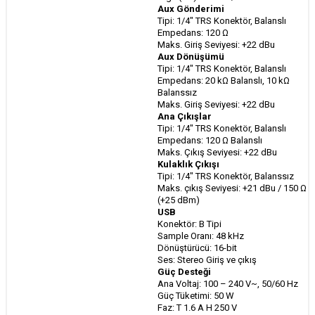
Aux Gönderimi
Tipi: 1/4" TRS Konektör, Balanslı
Empedans: 120 Ω
Maks. Giriş Seviyesi: +22 dBu
Aux Dönüşümü
Tipi: 1/4" TRS Konektör, Balanslı
Empedans: 20 kΩ Balanslı, 10 kΩ
Balanssız
Maks. Giriş Seviyesi: +22 dBu
Ana Çıkışlar
Tipi: 1/4" TRS Konektör, Balanslı
Empedans: 120 Ω Balanslı
Maks. Çıkış Seviyesi: +22 dBu
Kulaklık Çıkışı
Tipi: 1/4" TRS Konektör, Balanssız
Maks. çıkış Seviyesi: +21 dBu / 150 Ω
(+25 dBm)
USB
Konektör: B Tipi
Sample Oranı: 48 kHz
Dönüştürücü: 16-bit
Ses: Stereo Giriş ve çıkış
Güç Desteği
Ana Voltaj: 100 – 240 V~, 50/60 Hz
Güç Tüketimi: 50 W
Faz: T 1.6 A H 250 V