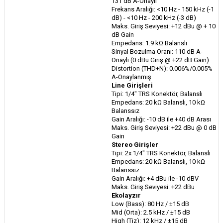
131 dB A-Onaylı
Frekans Aralığı: <10 Hz - 150 kHz (-1
dB) - <10 Hz - 200 kHz (-3 dB)
Maks. Giriş Seviyesi: +12 dBu @ + 10
dB Gain
Empedans: 1.9 kΩ Balanslı
Sinyal Bozulma Oranı: 110 dB A-
Onaylı (0 dBu Giriş @ +22 dB Gain)
Distortion (THD+N): 0.006%/0.005%
A-Onaylanmış
Line Girişleri
Tipi: 1/4" TRS Konektör, Balanslı
Empedans: 20 kΩ Balanslı, 10 kΩ
Balanssız
Gain Aralığı: -10 dB ile +40 dB Arası
Maks. Giriş Seviyesi: +22 dBu @ 0 dB
Gain
Stereo Girişler
Tipi: 2x 1/4" TRS Konektör, Balanslı
Empedans: 20 kΩ Balanslı, 10 kΩ
Balanssız
Gain Aralığı: +4 dBu ile -10 dBV
Maks. Giriş Seviyesi: +22 dBu
Ekolayzır
Low (Bass): 80 Hz / ±15 dB
Mid (Orta): 2.5 kHz / ±15 dB
High (Tiz): 12 kHz / ±15 dB