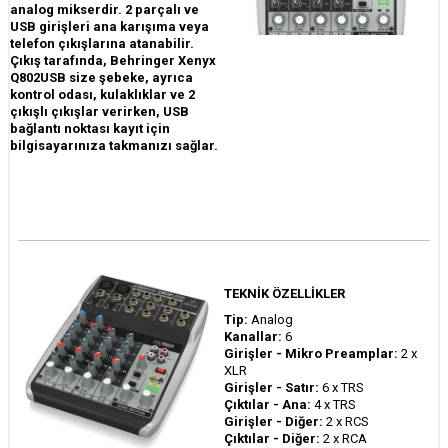
analog mikserdir. 2 parçalı ve
USB girişleri ana karışıma veya
telefon çıkışlarına atanabilir.
Çıkış tarafında, Behringer Xenyx
Q802USB size şebeke, ayrıca
kontrol odası, kulaklıklar ve 2
çıkışlı çıkışlar verirken, USB
bağlantı noktası kayıt için
bilgisayarınıza takmanızı sağlar.
TEKNİK ÖZELLİKLER
Tip:
Analog
Kanallar:
6
Girişler - Mikro Preamplar:
2 x
XLR
Girişler - Satır:
6 x TRS
Çıktılar - Ana:
4 x TRS
Girişler - Diğer:
2 x RCS
Çıktılar - Diğer:
2 x RCA