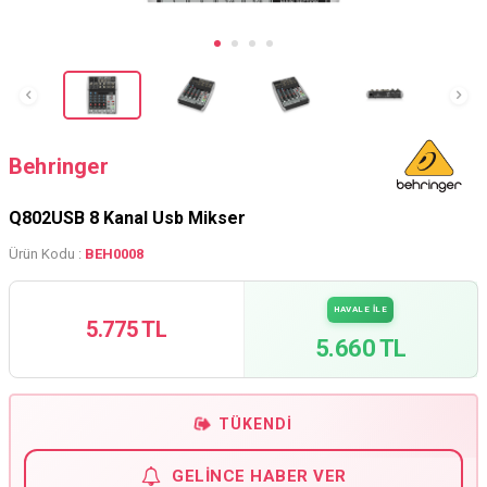
Behringer
Q802USB 8 Kanal Usb Mikser
Ürün Kodu :
BEH0008
HAVALE İLE
5.775 TL
5.660 TL
TÜKENDI
GELINCE HABER VER