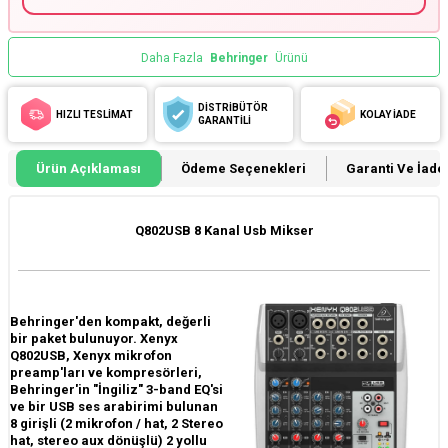
Daha Fazla
Behringer
Ürünü
DİSTRİBÜTÖR
HIZLI TESLİMAT
KOLAY İADE
GARANTİLİ
Ürün Açıklaması
Ödeme Seçenekleri
Garanti Ve İade 
Q802USB 8 Kanal Usb Mikser
Behringer'den kompakt, değerli
bir paket bulunuyor. Xenyx
Q802USB, Xenyx mikrofon
preamp'ları ve kompresörleri,
Behringer'in "İngiliz" 3-band EQ'si
ve bir USB ses arabirimi bulunan
8 girişli (2 mikrofon / hat, 2 Stereo
hat, stereo aux dönüşlü) 2 yollu