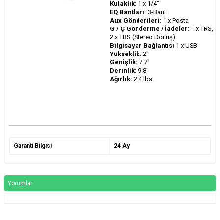
Kulaklık:
1 x 1/4"
EQ Bantları:
3-Bant
Aux Gönderileri:
1 x Posta
G / Ç Gönderme / İadeler:
1 x TRS,
2 x TRS (Stereo Dönüş)
Bilgisayar Bağlantısı
1 x USB
Yükseklik:
2"
Genişlik:
7.7"
Derinlik:
9.8"
Ağırlık:
2.4 lbs.
Garanti Bilgisi
24 Ay
Yorumlar