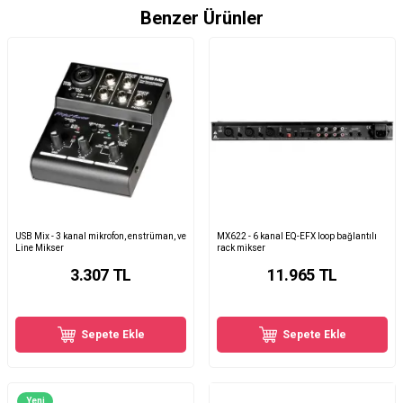
Benzer Ürünler
USB Mix - 3 kanal mikrofon, enstrüman, ve
MX622 - 6 kanal EQ-EFX loop bağlantılı
Line Mikser
rack mikser
3.307
TL
11.965
TL
Sepete Ekle
Sepete Ekle
Yeni