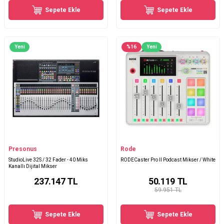
Sepete Ekle
Sepete Ekle
Yeni
%
16
Yeni
Presonus
Rode
StudioLive 32S / 32 Fader - 40 Miks
RODECaster Pro II Podcast Mikser / White
Kanallı Dijital Mikser
237.147
TL
50.119
TL
59.951 TL
Sepete Ekle
Sepete Ekle