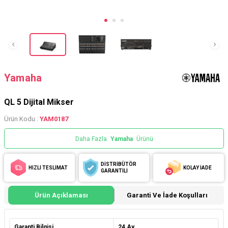
Yamaha
QL 5 Dijital Mikser
Ürün Kodu :
YAM0187
Daha Fazla
Yamaha
Ürünü
DİSTRİBÜTÖR
HIZLI TESLİMAT
KOLAY İADE
GARANTİLİ
Ürün Açıklaması
Garanti Ve İade Koşulları
Garanti Bilgisi
24 Ay