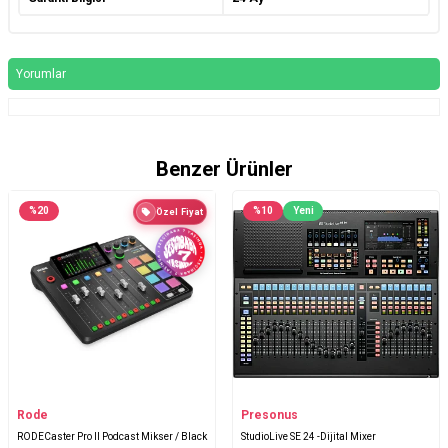
Yorumlar
Benzer Ürünler
%
20
%
10
Yeni
Özel Fiyat
Rode
Presonus
RODECaster Pro II Podcast Mikser / Black
StudioLive SE 24 -Dijital Mixer