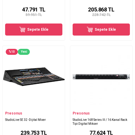
47.791
TL
205.868
TL
59.951 TL
228.742 TL
Sepete Ekle
Sepete Ekle
%
10
Yeni
Presonus
Presonus
StudioLive SE 32 -Dijital Mixer
StudioLive 16R Series III / 16 Kanal Rack
Tipi Digital Mikser
239.753
TL
77.624
TL