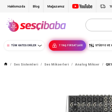
Hakkımızda
Blog
Mağazamız
1
TÜM KATEGORILER
7.YAŞ FIRSATLARI
STÜDYO VE 
Ses Sistemleri
Ses Mikserleri
Analog Mikser
QX1