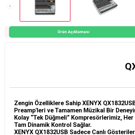
Ürün Açıklaması
QX
Zengin Özelliklere Sahip XENYX QX1832USB Mi
Preamp'leri ve Tamamen Müzikal Bir Deneyim 
Kolay “Tek Düğmeli” Kompresörlerimiz, Her 
Tam Dinamik Kontrol Sağlar.
XENYX QX1832USB Sadece Canlı Gösterilerin