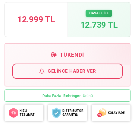
HAVALE İLE
12.999 TL
12.739 TL
TÜKENDI
GELINCE HABER VER
Daha Fazla
Behringer
Ürünü
HIZLI
DİSTRİBÜTÖR
KOLAY İADE
TESLİMAT
GARANTİLİ