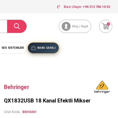
Bize Ulaşın:
+90 212 706 10 52
0
Giriş / Kayıt
SES SISTEMLERI
BABA GARAJ
Behringer
QX1832USB 18 Kanal Efektli Mikser
Ürün Kodu :
BEH0261