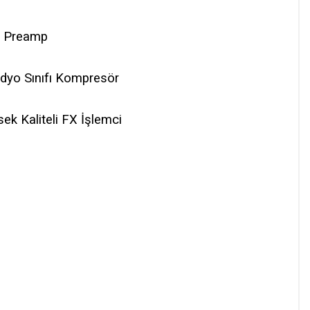
ic Preamp
üdyo Sınıfı Kompresör
sek Kaliteli FX İşlemci