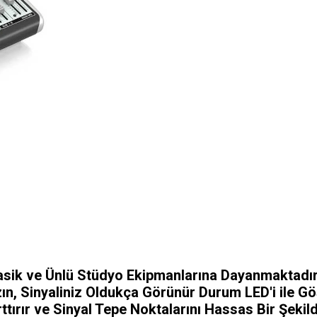
lasik ve Ünlü Stüdyo Ekipmanlarına Dayanmaktad
n, Sinyaliniz Oldukça Görünür Durum LED'i ile Gö
ttırır ve Sinyal Tepe Noktalarını Hassas Bir Şeki