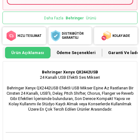
Daha Fazla
Behringer
Ürünü
DİSTRİBÜTÖR
HIZLI TESLİMAT
KOLAY İADE
GARANTİLİ
Ürün Açıklaması
Ödeme Seçenekleri
Garanti Ve İade 
Behringer Xenyx QX2442USB
24 Kanallı USB Efektli Ses Mikseri
Behringer Xenyx QX2442USB Efektli USB Mikser Eşine Az Rastlanan Bir
Cinsten 24 Kanallı, USB'li, D
elay, Pitch Shifter, Chorus, Flanger ve Reverb
Gibi Efektleri İçerisinde bulunduran
, Son Derece Kompakt Yapısı ve
Kolay Kullanımı ile Stüdyo Kaydı Almak veya Konserlerde Kullanılmak
Üzere En Çok Tercih Edilen Ürünler Arasındadır.