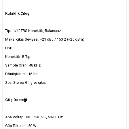
Kulaklık Çıkışı
Tipi: 1/4" TRS Konektör, Balanssız
Maks. çıkış Seviyesi: +21 dBu / 150 Ω (+25 dBm)
USB
Konektör: B Tipi
Sample Oranı: 48 kHz
Dönüştürücü: 16-bit
Ses: Stereo Giriş ve çıkış
Güç Desteği
Ana Voltaj: 100 – 240 V~, 50/60 Hz
Güç Tüketimi: 50 W