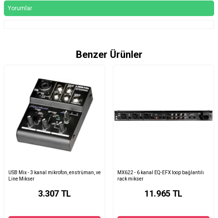
Yorumlar
Benzer Ürünler
USB Mix - 3 kanal mikrofon, enstrüman, ve
MX622 - 6 kanal EQ-EFX loop bağlantılı
Line Mikser
rack mikser
3.307
TL
11.965
TL