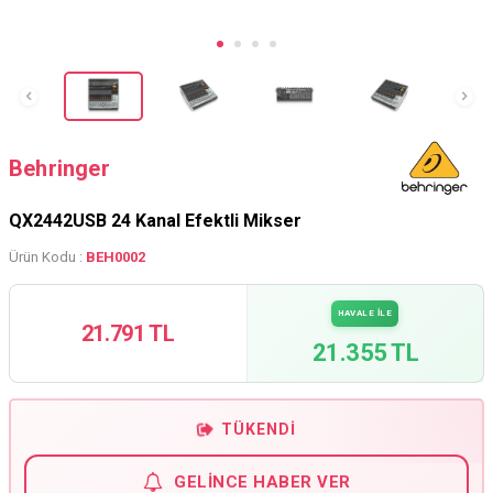
Behringer
QX2442USB 24 Kanal Efektli Mikser
Ürün Kodu :
BEH0002
HAVALE İLE
21.791 TL
21.355 TL
TÜKENDI
GELINCE HABER VER