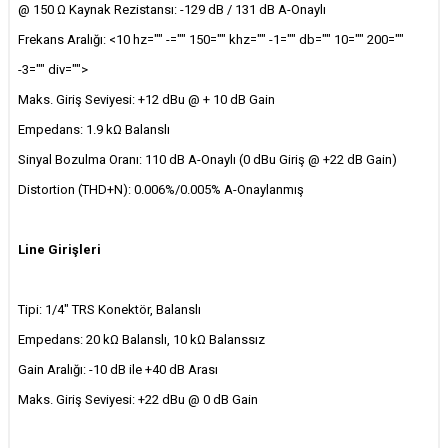
@ 150 Ω Kaynak Rezistansı: -129 dB / 131 dB A-Onaylı
Frekans Aralığı: <10 hz="" -="" 150="" khz="" -1="" db="" 10="" 200=""
-3="" div="">
Maks. Giriş Seviyesi: +12 dBu @ + 10 dB Gain
Empedans: 1.9 kΩ Balanslı
Sinyal Bozulma Oranı: 110 dB A-Onaylı (0 dBu Giriş @ +22 dB Gain)
Distortion (THD+N): 0.006%/0.005% A-Onaylanmış
Line Girişleri
Tipi: 1/4" TRS Konektör, Balanslı
Empedans: 20 kΩ Balanslı, 10 kΩ Balanssız
Gain Aralığı: -10 dB ile +40 dB Arası
Maks. Giriş Seviyesi: +22 dBu @ 0 dB Gain