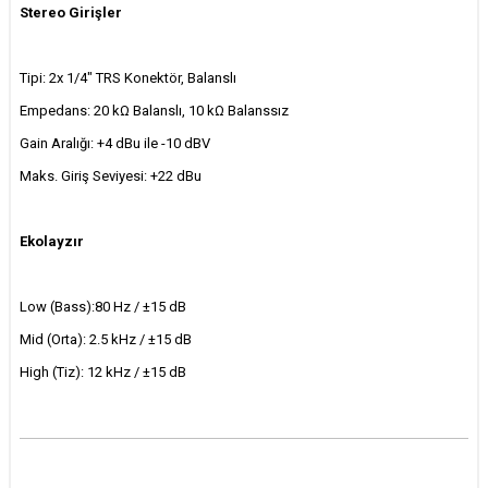
Stereo Girişler
Tipi: 2x 1/4" TRS Konektör, Balanslı
Empedans: 20 kΩ Balanslı, 10 kΩ Balanssız
Gain Aralığı: +4 dBu ile -10 dBV
Maks. Giriş Seviyesi: +22 dBu
Ekolayzır
Low (Bass):80 Hz / ±15 dB
Mid (Orta): 2.5 kHz / ±15 dB
High (Tiz): 12 kHz / ±15 dB