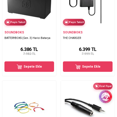
Peşin Taksit
Peşin Taksit
SOUNDBOKS
SOUNDBOKS
BATTERYBOKS (Gen. 3) Harici Batarya
THE CHARGER
6.386
TL
6.399
TL
7.982 TL
7.999 TL
Sepete Ekle
Sepete Ekle
Özel Fiyat