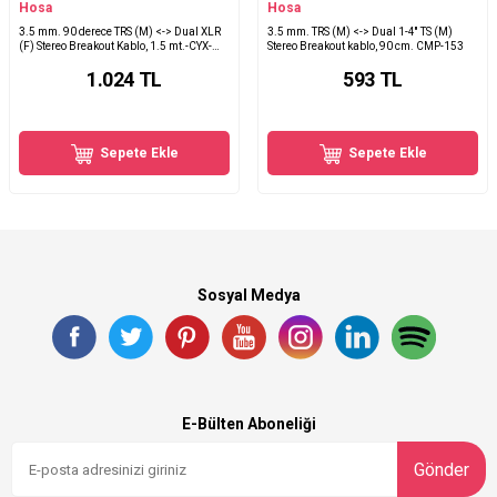
Hosa
Hosa
3.5 mm. 90 derece TRS (M) <-> Dual XLR
3.5 mm. TRS (M) <-> Dual 1-4'' TS (M)
(F) Stereo Breakout Kablo, 1.5 mt.-CYX-
Stereo Breakout kablo, 90 cm. CMP-153
405F
1.024
TL
593
TL
Sepete Ekle
Sepete Ekle
Sosyal Medya
E-Bülten Aboneliği
Gönder