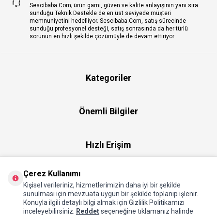
Sescibaba.Com; ürün gamı, güven ve kalite anlayışının yanı sıra
sunduğu Teknik Destekle de en üst seviyede müşteri
memnuniyetini hedefliyor. Sescibaba.Com, satış sürecinde
sunduğu profesyonel desteği, satış sonrasında da her türlü
sorunun en hızlı şekilde çözümüyle de devam ettiriyor.
Kategoriler
Önemli Bilgiler
Hızlı Erişim
Çerez Kullanımı
Üye
Kişisel verileriniz, hizmetlerimizin daha iyi bir şekilde
sunulması için mevzuata uygun bir şekilde toplanıp işlenir.
Konuyla ilgili detaylı bilgi almak için Gizlilik Politikamızı
Hakkımızda
inceleyebilirsiniz.
Reddet
seçeneğine tıklamanız halinde