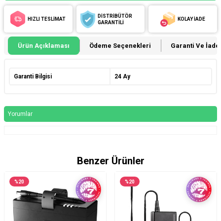
DİSTRİBÜTÖR
HIZLI TESLİMAT
KOLAY İADE
GARANTİLİ
Ürün Açıklaması
Ödeme Seçenekleri
Garanti Ve İade 
Garanti Bilgisi
24 Ay
Yorumlar
Benzer Ürünler
%
20
%
20