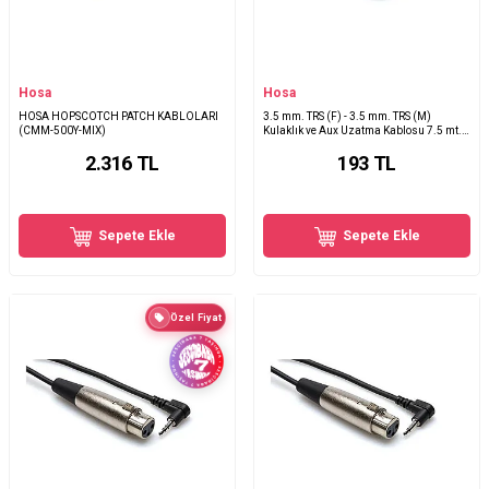
Hosa
Hosa
HOSA HOPSCOTCH PATCH KABLOLARI
3.5 mm. TRS (F) - 3.5 mm. TRS (M)
(CMM-500Y-MIX)
Kulaklık ve Aux Uzatma Kablosu 7.5 mt.
MHE-125
2.316
TL
193
TL
Sepete Ekle
Sepete Ekle
Özel Fiyat