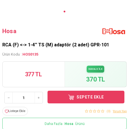
Hosa
RCA (F) <-> 1-4'' TS (M) adaptör (2 adet) GPR-101
Ürün Kodu :
HOS0135
HAVALE İLE
377 TL
370 TL
SEPETE EKLE
Listeye Ekle
(0)
Yorum Yap
Daha Fazla
Hosa
Ürünü