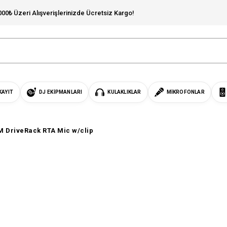
000₺ Üzeri Alışverişlerinizde Ücretsiz Kargo!
KAYIT
DJ EKIPMANLARI
KULAKLIKLAR
MIKROFONLAR
 DriveRack RTA Mic w/clip