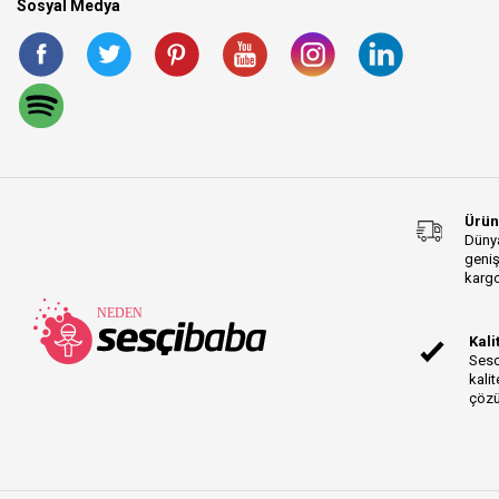
Sosyal Medya
Ürün
Dünya
geniş
kargo
Kali
Sesc
kalit
çözü