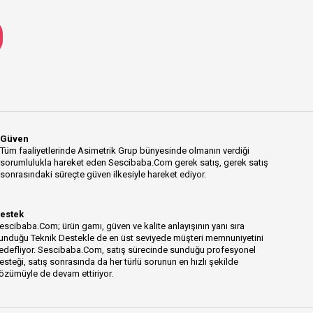
Güven
Tüm faaliyetlerinde Asimetrik Grup bünyesinde olmanın verdiği
sorumlulukla hareket eden Sescibaba.Com gerek satış, gerek satış
sonrasındaki süreçte güven ilkesiyle hareket ediyor.
estek
escibaba.Com; ürün gamı, güven ve kalite anlayışının yanı sıra
unduğu Teknik Destekle de en üst seviyede müşteri memnuniyetini
edefliyor. Sescibaba.Com, satış sürecinde sunduğu profesyonel
esteği, satış sonrasında da her türlü sorunun en hızlı şekilde
özümüyle de devam ettiriyor.