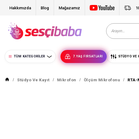
Hakkımızda
Blog
Mağazamız
1
TÜM KATEGORILER
7.YAŞ FIRSATLARI
STÜDYO VE 
Stüdyo Ve Kayıt
Mikrofon
Ölçüm Mikrofonu
RTA-M