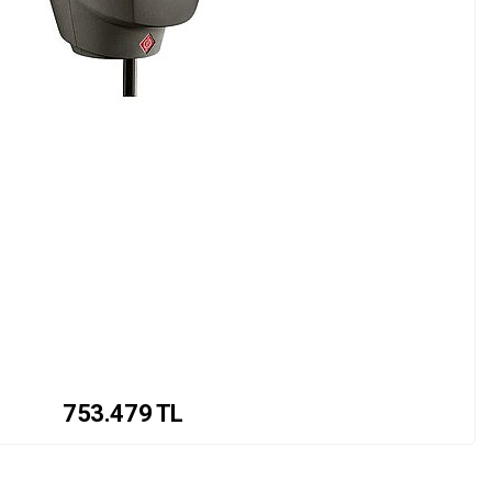
753.479
TL