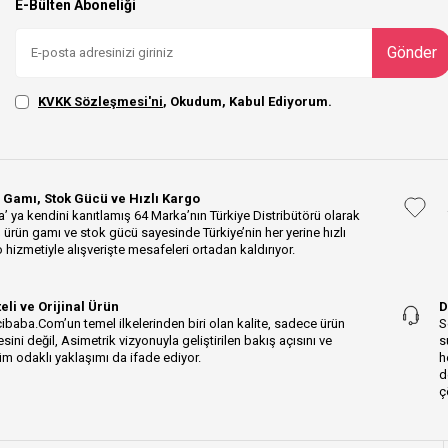
E-Bülten Aboneliği
Gönder
KVKK Sözleşmesi'ni
, Okudum, Kabul Ediyorum.
 Gamı, Stok Gücü ve Hızlı Kargo
’ ya kendini kanıtlamış 64 Marka’nın Türkiye Distribütörü olarak
 ürün gamı ve stok gücü sayesinde Türkiye’nin her yerine hızlı
 hizmetiyle alışverişte mesafeleri ortadan kaldırıyor.
teli ve Orijinal Ürün
D
ibaba.Com’un temel ilkelerinden biri olan kalite, sadece ürün
S
esini değil, Asimetrik vizyonuyla geliştirilen bakış açısını ve
s
m odaklı yaklaşımı da ifade ediyor.
h
d
ç