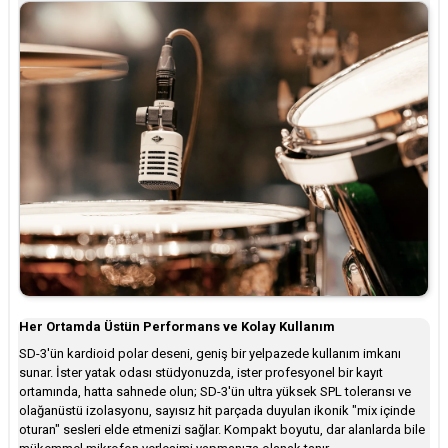
Her Ortamda Üstün Performans ve Kolay Kullanım
SD-3'ün kardioid polar deseni, geniş bir yelpazede kullanım imkanı
sunar. İster yatak odası stüdyonuzda, ister profesyonel bir kayıt
ortamında, hatta sahnede olun; SD-3'ün ultra yüksek SPL toleransı ve
olağanüstü izolasyonu, sayısız hit parçada duyulan ikonik "mix içinde
oturan" sesleri elde etmenizi sağlar. Kompakt boyutu, dar alanlarda bile