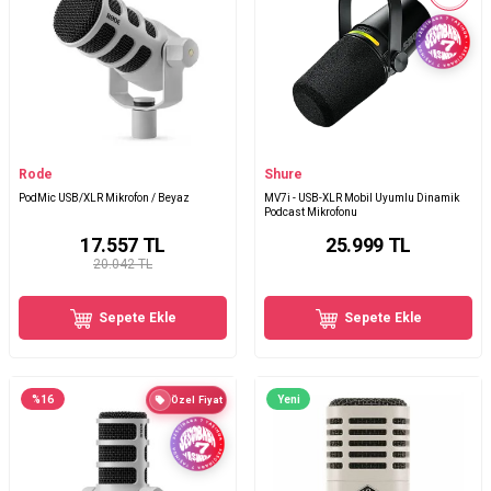
Rode
Shure
PodMic USB/XLR Mikrofon / Beyaz
MV7i - USB-XLR Mobil Uyumlu Dinamik
Podcast Mikrofonu
17.557
TL
25.999
TL
20.042 TL
Sepete Ekle
Sepete Ekle
%
16
Yeni
Özel Fiyat