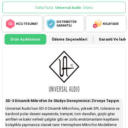
Daha Fazla
Universal Audio
Ürünü
DİSTRİBÜTÖR
HIZLI TESLİMAT
KOLAY İADE
GARANTİLİ
Ürün Açıklaması
Ödeme Seçenekleri
Garanti Ve İade 
SD-3 Dinamik Mikrofon ile Stüdyo Deneyiminizi Zirveye Taşıyın
Universal Audio'nun SD-3 Dinamik Mikrofonu, yüksek SPL toleransı ve
kardioid polar deseni sayesinde, trampet, tom davulları, güçlü gitar
amfileri ve bakır nefesli çalgılar gibi en zorlu enstrümanların kayıtlarını
kolaylıkla yapmanıza olanak tanır. Hemisphere Mikrofon Modelleme