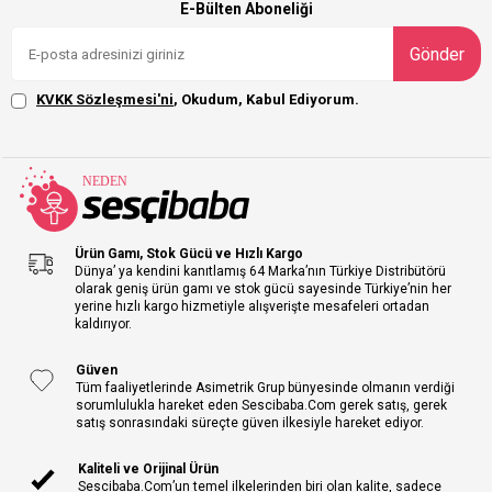
E-Bülten Aboneliği
Gönder
KVKK Sözleşmesi'ni
, Okudum, Kabul Ediyorum.
Ürün Gamı, Stok Gücü ve Hızlı Kargo
Dünya’ ya kendini kanıtlamış 64 Marka’nın Türkiye Distribütörü
olarak geniş ürün gamı ve stok gücü sayesinde Türkiye’nin her
yerine hızlı kargo hizmetiyle alışverişte mesafeleri ortadan
kaldırıyor.
Güven
Tüm faaliyetlerinde Asimetrik Grup bünyesinde olmanın verdiği
sorumlulukla hareket eden Sescibaba.Com gerek satış, gerek
satış sonrasındaki süreçte güven ilkesiyle hareket ediyor.
Kaliteli ve Orijinal Ürün
Sescibaba.Com’un temel ilkelerinden biri olan kalite, sadece