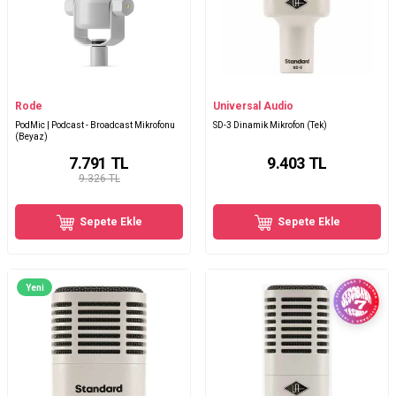
Rode
Universal Audio
PodMic | Podcast - Broadcast Mikrofonu
SD-3 Dinamik Mikrofon (Tek)
(Beyaz)
7.791
TL
9.403
TL
9.326 TL
Sepete Ekle
Sepete Ekle
Yeni