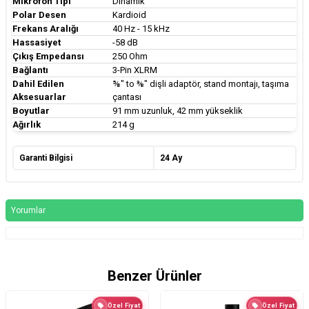
Mikrofon Tipi
Dinamik
Polar Desen
Kardioid
Frekans Aralığı
40 Hz - 15 kHz
Hassasiyet
-58 dB
Çıkış Empedansı
250 Ohm
Bağlantı
3-Pin XLRM
Dahil Edilen
⅝" to ⅜" dişli adaptör, stand montajı, taşıma
Aksesuarlar
çantası
Boyutlar
91 mm uzunluk, 42 mm yükseklik
Ağırlık
214 g
Garanti Bilgisi
24 Ay
Yorumlar
Benzer Ürünler
Özel Fiyat
Özel Fiyat