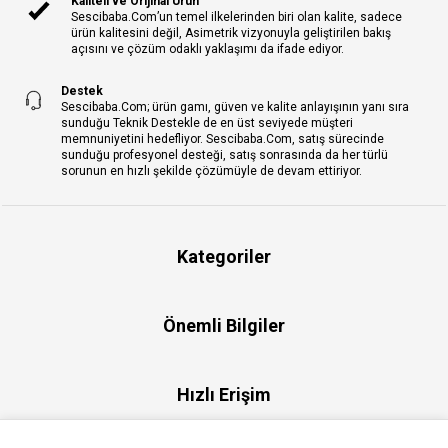
Kaliteli ve Orijinal Ürün
Sescibaba.Com’un temel ilkelerinden biri olan kalite, sadece
ürün kalitesini değil, Asimetrik vizyonuyla geliştirilen bakış
açısını ve çözüm odaklı yaklaşımı da ifade ediyor.
Destek
Sescibaba.Com; ürün gamı, güven ve kalite anlayışının yanı sıra
sunduğu Teknik Destekle de en üst seviyede müşteri
memnuniyetini hedefliyor. Sescibaba.Com, satış sürecinde
sunduğu profesyonel desteği, satış sonrasında da her türlü
sorunun en hızlı şekilde çözümüyle de devam ettiriyor.
Kategoriler
Önemli Bilgiler
Hızlı Erişim