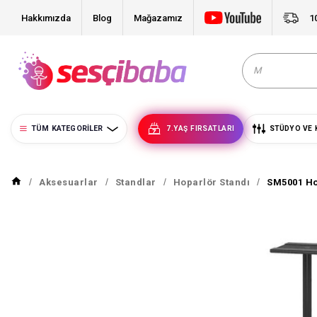
Hakkımızda
Blog
Mağazamız
1
TÜM KATEGORILER
7.YAŞ FIRSATLARI
STÜDYO VE 
Aksesuarlar
Standlar
Hoparlör Standı
SM5001 Ho