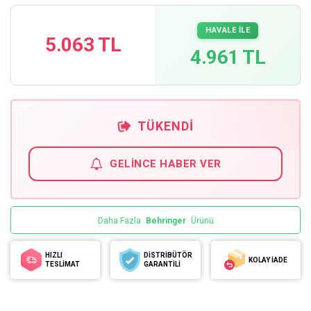
HAVALE İLE
5.063 TL
4.961 TL
TÜKENDI
GELINCE HABER VER
Daha Fazla
Behringer
Ürünü
HIZLI
DİSTRİBÜTÖR
KOLAY İADE
TESLİMAT
GARANTİLİ