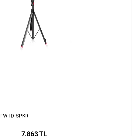
| GFW-ID-SPKR
7.863
TL