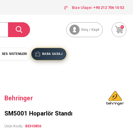
Bize Ulaşın:
+90 212 706 10 52
0
Giriş / Kayıt
SES SISTEMLERI
BABA GARAJ
Behringer
SM5001 Hoparlör Standı
Ürün Kodu :
BEH0856