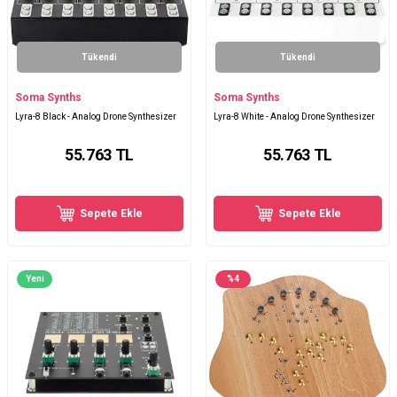
Tükendi
Tükendi
Soma Synths
Soma Synths
Lyra-8 Black - Analog Drone Synthesizer
Lyra-8 White - Analog Drone Synthesizer
55.763
TL
55.763
TL
Sepete Ekle
Sepete Ekle
Yeni
%
4