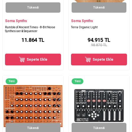
Tükendi
Tükendi
Soma Synths
Soma Synths
Rumble of Ancient Times - 8-Bit Noise
Terra Organic Light
Synthesiser & Sequencer
11.864
TL
94.915
TL
98.870 TL
Sepete Ekle
Sepete Ekle
Yeni
Yeni
Tükendi
Tükendi