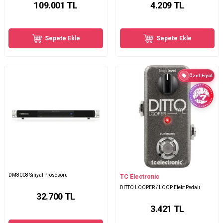
109.001
TL
4.209
TL
Sepete Ekle
Sepete Ekle
Özel Fiyat
DM8008 Sinyal Prosesörü
TC Electronic
DITTO LOOPER / LOOP Efekt Pedalı
32.700
TL
3.421
TL