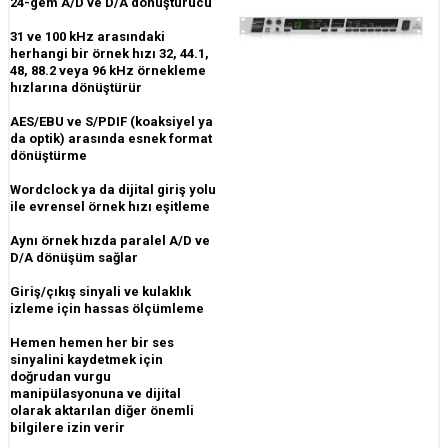
24-gem A/D ve D/A dönüştürücü
31 ve 100 kHz arasındaki
herhangi bir örnek hızı 32, 44.1,
48, 88.2 veya 96 kHz örnekleme
hızlarına dönüştürür
AES/EBU ve S/PDIF (koaksiyel ya
da optik) arasında esnek format
dönüştürme
Wordclock ya da dijital giriş yolu
ile evrensel örnek hızı eşitleme
Aynı örnek hızda paralel A/D ve
D/A dönüşüm sağlar
Giriş/çıkış sinyali ve kulaklık
izleme için hassas ölçümleme
Hemen hemen her bir ses
sinyalini kaydetmek için
doğrudan vurgu
manipülasyonuna ve dijital
olarak aktarılan diğer önemli
bilgilere izin verir