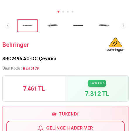
Behringer
SRC2496 AC-DC Çevirici
Ürün Kodu :
BEH0179
HAVALE İLE
7.461 TL
7.312 TL
TÜKENDI
GELINCE HABER VER