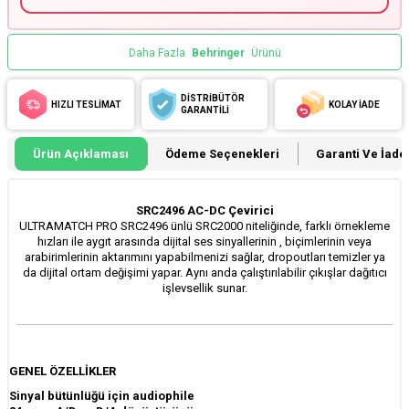
Daha Fazla
Behringer
Ürünü
DİSTRİBÜTÖR
HIZLI TESLİMAT
KOLAY İADE
GARANTİLİ
Ürün Açıklaması
Ödeme Seçenekleri
Garanti Ve İade 
SRC2496 AC-DC Çevirici
ULTRAMATCH PRO SRC2496 ünlü SRC2000 niteliğinde, farklı örnekleme
hızları ile aygıt arasında dijital ses sinyallerinin , biçimlerinin veya
arabirimlerinin aktarımını yapabilmenizi sağlar, dropoutları temizler ya
da dijital ortam değişimi yapar. Aynı anda çalıştırılabilir çıkışlar dağıtıcı
işlevsellik sunar.
GENEL ÖZELLİKLER
Sinyal bütünlüğü için audiophile