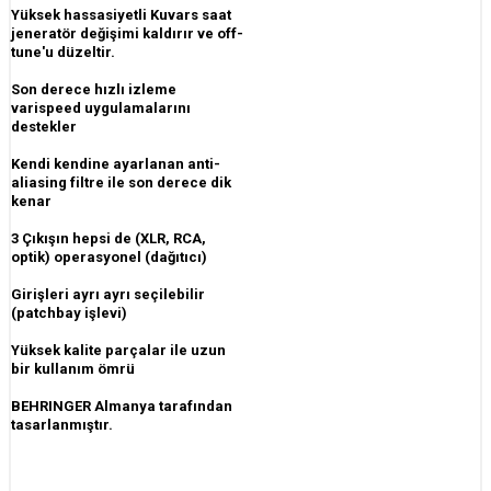
Yüksek hassasiyetli Kuvars saat
jeneratör değişimi kaldırır ve off-
tune'u düzeltir.
Son derece hızlı izleme
varispeed uygulamalarını
destekler
Kendi kendine ayarlanan anti-
aliasing filtre ile son derece dik
kenar
3 Çıkışın hepsi de (XLR, RCA,
optik) operasyonel (dağıtıcı)
Girişleri ayrı ayrı seçilebilir
(patchbay işlevi)
Yüksek kalite parçalar ile uzun
bir kullanım ömrü
BEHRINGER Almanya tarafından
tasarlanmıştır.