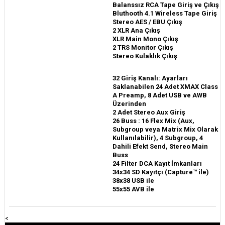
Balanssız RCA Tape Giriş ve Çıkış
Bluthooth 4.1 Wireless Tape Giriş
Stereo AES / EBU Çıkış
2 XLR Ana Çıkış
XLR Main Mono Çıkış
2 TRS Monitor Çıkış
Stereo Kulaklık Çıkış
32 Giriş Kanalı: Ayarları
Saklanabilen 24 Adet XMAX Class
A Preamp, 8 Adet USB ve AWB
Üzerinden
2 Adet Stereo Aux Giriş
26 Buss : 16 Flex Mix (Aux,
Subgroup veya Matrix Mix Olarak
Kullanılabilir), 4 Subgroup, 4
Dahili Efekt Send, Stereo Main
Buss
24 Filter DCA
Kayıt İmkanları
34x34 SD Kayıtçı (Capture™ ile)
38x38 USB ile
55x55 AVB ile
<