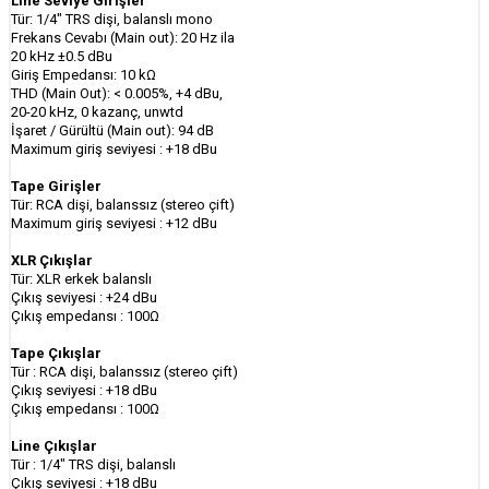
Line Seviye Girişler
Tür: 1/4" TRS dişi, balanslı mono
Frekans Cevabı (Main out): 20 Hz ila
20 kHz ±0.5 dBu
Giriş Empedansı: 10 kΩ
THD (Main Out): < 0.005%, +4 dBu,
20-20 kHz, 0 kazanç, unwtd
İşaret / Gürültü (Main out): 94 dB
Maximum giriş seviyesi : +18 dBu
Tape Girişler
Tür: RCA dişi, balanssız (stereo çift)
Maximum giriş seviyesi : +12 dBu
XLR Çıkışlar
Tür: XLR erkek balanslı
Çıkış seviyesi : +24 dBu
Çıkış empedansı : 100Ω
Tape Çıkışlar
Tür : RCA dişi, balanssız (stereo çift)
Çıkış seviyesi : +18 dBu
Çıkış empedansı : 100Ω
Line Çıkışlar
Tür : 1/4" TRS dişi, balanslı
Çıkış seviyesi : +18 dBu