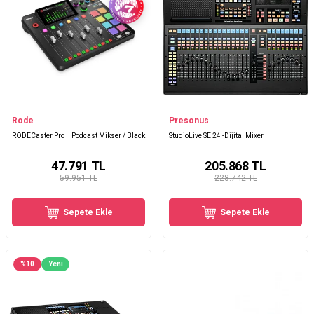
Rode
Presonus
RODECaster Pro II Podcast Mikser / Black
StudioLive SE 24 -Dijital Mixer
47.791
TL
205.868
TL
59.951 TL
228.742 TL
Sepete Ekle
Sepete Ekle
%
10
Yeni