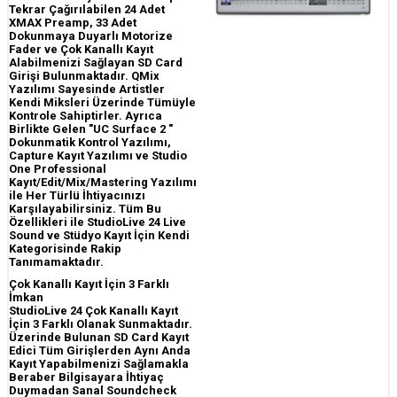
Tekrar Çağırılabilen 24 Adet
XMAX Preamp, 33 Adet
Dokunmaya Duyarlı Motorize
Fader ve Çok Kanallı Kayıt
Alabilmenizi Sağlayan SD Card
Girişi Bulunmaktadır. QMix
Yazılımı Sayesinde Artistler
Kendi Miksleri Üzerinde Tümüyle
Kontrole Sahiptirler. Ayrıca
Birlikte Gelen "UC Surface 2 "
Dokunmatik Kontrol Yazılımı,
Capture Kayıt Yazılımı ve Studio
One Professional
Kayıt/Edit/Mix/Mastering Yazılımı
ile Her Türlü İhtiyacınızı
Karşılayabilirsiniz. Tüm Bu
Özellikleri ile StudioLive 24 Live
Sound ve Stüdyo Kayıt İçin Kendi
Kategorisinde Rakip
Tanımamaktadır.
Çok Kanallı Kayıt İçin 3 Farklı
İmkan
StudioLive 24 Çok Kanallı Kayıt
İçin 3 Farklı Olanak Sunmaktadır.
Üzerinde Bulunan SD Card Kayıt
Edici Tüm Girişlerden Aynı Anda
Kayıt Yapabilmenizi Sağlamakla
Beraber Bilgisayara İhtiyaç
Duymadan Sanal Soundcheck