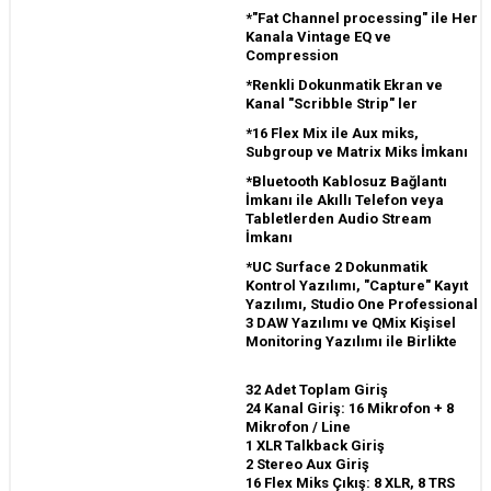
*"Fat Channel processing" ile Her
Kanala Vintage EQ ve
Compression
*Renkli Dokunmatik Ekran ve
Kanal "Scribble Strip" ler
*16 Flex Mix ile Aux miks,
Subgroup ve Matrix Miks İmkanı
*Bluetooth Kablosuz Bağlantı
İmkanı ile Akıllı Telefon veya
Tabletlerden Audio Stream
İmkanı
*UC Surface 2 Dokunmatik
Kontrol Yazılımı, "Capture" Kayıt
Yazılımı, Studio One Professional
3 DAW Yazılımı ve QMix Kişisel
Monitoring Yazılımı ile Birlikte
32 Adet Toplam Giriş
24 Kanal Giriş: 16 Mikrofon + 8
Mikrofon / Line
1 XLR Talkback Giriş
2 Stereo Aux Giriş
16 Flex Miks Çıkış: 8 XLR, 8 TRS