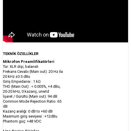
TEKNİK ÖZELLİKLER
Mikrofon Preamlifikatörleri
Tür: XLR dişi, balanslı
Frekans Cevabı (Main out): 20 Hz ila
20 kHz ±0.5 dBu
Giriş Empedansı : 1 kΩ
THD (Main Out) : < 0.005%, +4 dBu,
20-20 kHz, 0 kazanç, unwtd
İşaret / Gürültü (Main out): 94 dB
Common Mode Rejection Ratio: 65
dB
Kazanç aralığı: 0 dB to +60 dB
Maximum giriş seviyesi : +12dBu
Phantom güç: +48 VDC