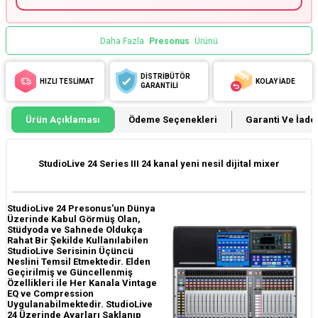
Daha Fazla
Presonus
Ürünü
DİSTRİBÜTÖR
HIZLI TESLİMAT
KOLAY İADE
GARANTİLİ
Ürün Açıklaması
Ödeme Seçenekleri
Garanti Ve İade 
StudioLive 24 Series III 24 kanal yeni nesil dijital mixer
StudioLive 24 Presonus'un Dünya
Üzerinde Kabul Görmüş Olan,
Stüdyoda ve Sahnede Oldukça
Rahat Bir Şekilde Kullanılabilen
StudioLive Serisinin Üçüncü
Neslini Temsil Etmektedir. Elden
Geçirilmiş ve Güncellenmiş
Özellikleri ile Her Kanala Vintage
EQ ve Compression
Uygulanabilmektedir. StudioLive
24 Üzerinde Ayarları Saklanıp