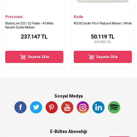
Presonus
Rode
StudioLive 32S / 32 Fader - 40 Miks
RODECaster Pro II Podcast Mikser / White
Kanallı Dijital Mikser
237.147
TL
50.119
TL
59.951 TL
Sepete Ekle
Sepete Ekle
Sosyal Medya
E-Bülten Aboneliği