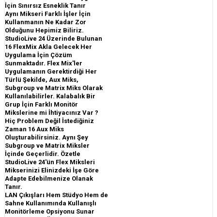
İçin Sınırsız Esneklik Tanır
Aynı Mikseri Farklı İşler İçin
Kullanmanın Ne Kadar Zor
Olduğunu Hepimiz Biliriz.
StudioLive 24 Üzerinde Bulunan
16 FlexMix Akla Gelecek Her
Uygulama İçin Çözüm
Sunmaktadır. Flex Mix'ler
Uygulamanın Gerektirdiği Her
Türlü Şekilde, Aux Miks,
Subgroup ve Matrix Miks Olarak
Kullanılabilirler. Kalabalık Bir
Grup İçin Farklı Monitör
Mikslerine mi İhtiyacınız Var ?
Hiç Problem Değil İstediğiniz
Zaman 16 Aux Miks
Oluşturabilirsiniz. Aynı Şey
Subgroup ve Matrix Miksler
İçinde Geçerlidir. Özetle
StudioLive 24'ün Flex Miksleri
Mikserinizi Elinizdeki İşe Göre
Adapte Edebilmenize Olanak
Tanır.
LAN Çıkışları Hem Stüdyo Hem de
Sahne Kullanımında Kullanışlı
Monitörleme Opsiyonu Sunar