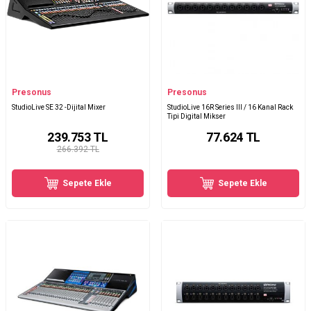
Presonus
Presonus
StudioLive SE 32 -Dijital Mixer
StudioLive 16R Series III / 16 Kanal Rack
Tipi Digital Mikser
239.753
TL
77.624
TL
266.392 TL
Sepete Ekle
Sepete Ekle