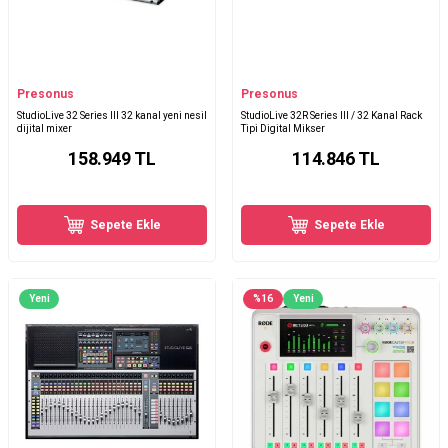
Presonus
Presonus
StudioLive 32 Series III 32 kanal yeni nesil
StudioLive 32R Series III / 32 Kanal Rack
dijital mixer
Tipi Digital Mikser
158.949
TL
114.846
TL
Sepete Ekle
Sepete Ekle
Yeni
%
16
Yeni