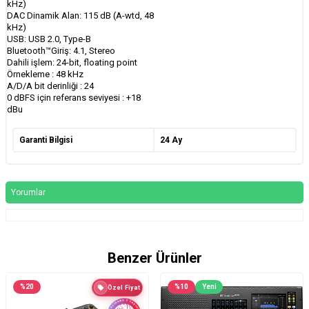
kHz)
DAC Dinamik Alan: 115 dB (A-wtd, 48
kHz)
USB: USB 2.0, Type-B
Bluetooth™Giriş: 4.1, Stereo
Dahili işlem: 24-bit, floating point
Örnekleme : 48 kHz
A/D/A bit derinliği : 24
0 dBFS için referans seviyesi : +18
dBu
Garanti Bilgisi
24 Ay
Yorumlar
Benzer Ürünler
%
20
%
10
Yeni
Özel Fiyat