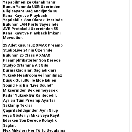
Yapabilmenize Olanak Tanır.
Bunun Yanında USB Üzerinden
Bilgisayara Bağlandığında 38
Kanal Kayıt ve Playback
Yapılabilir. Son Olarak Üzerinde
Bulunan LAN Portu Sayesinde
AVB Protokolü Üzereinden 55
Kanal Kayıt ve Playback İmkanı
Mevcuttur.
25 Adet Kusursuz XMAX Preamp
StudioLive 24 nin Üzerinde
Bulunan 25 Class A XMAX
Preamplifikatörler Son Derece
Stüdyo Ortamına Ait Gibi
Durmaktadırlar. Sağladıkları
Yüksek Headroom ve İnanılmaz
Düşük Gürültü ile Elde Edilen
Sound Hiç Bir "Live Sound"
Mikserinden Beklenmeyecek
Kadar Yüksek Bir Kalitededir.
Ayrıca Tüm Preamp Ayarları
Saklanıp Tekrar
Çağırılabildiğinden Aynı Grup
veya Gösteriyi Miks veya Kayıt
Ederken Son Derece Kolaylık
Sağlar.
Flex Miksleri Her Türlü Uygulama