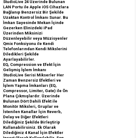
StudioLive 24 Üzerinde Bulunan
LAN Portu ile Apple iOS Cihazlara
Bağlanıp Benzersiz Bir Şekilde
Uzaktan Kontrol İmkanı Sunar. Bu
İmkan Sayesinde Mekan İçinde
Gezerken Elinizdeki iPad
Üzerinden Miksinizi
Düzenleyebilir veya Müzisyenler
Qmix Fonksiyonu ile Kendi
Telefonlarından Kendi Mikslerini
Diledikleri Şekilde
Ayarlayabilirler.
EQ, Compression ve Efekt İçin
Gelişmiş İşlem İmkanı
StudioLive Serisi Mikserler Her
Zaman Benzersiz Efektleri ve
İşlem Yapma İmkanları (EQ,
Compressor, Limiter, Gate) ile Ön
Plana Çıkmışlardır. Üzerinde
Bulunan Dört Dahili Efekt ile
Monitör Miksleri, Gruplar ve
İstenilen Kanallar İçin Reverb,
Delay ve Diğer Efektleri
Dilediğiniz Şekilde Birleştirip
Kullanabilirsiniz. Ek Olarak
Dilediğiniz 4 Kanal İçin Efektler
Insert Olarak Kullanılabilir. Son