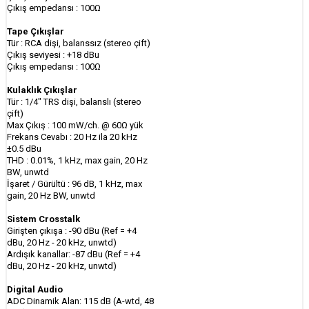
Çıkış empedansı : 100Ω
Tape Çıkışlar
Tür : RCA dişi, balanssız (stereo çift)
Çıkış seviyesi : +18 dBu
Çıkış empedansı : 100Ω
Kulaklık Çıkışlar
Tür : 1/4" TRS dişi, balanslı (stereo
çift)
Max Çıkış : 100 mW/ch. @ 60Ω yük
Frekans Cevabı : 20 Hz ila 20 kHz
±0.5 dBu
THD : 0.01%, 1 kHz, max gain, 20 Hz
BW, unwtd
İşaret / Gürültü : 96 dB, 1 kHz, max
gain, 20 Hz BW, unwtd
Sistem Crosstalk
Girişten çıkışa : -90 dBu (Ref = +4
dBu, 20 Hz - 20 kHz, unwtd)
Ardışık kanallar: -87 dBu (Ref = +4
dBu, 20 Hz - 20 kHz, unwtd)
Digital Audio
ADC Dinamik Alan: 115 dB (A-wtd, 48