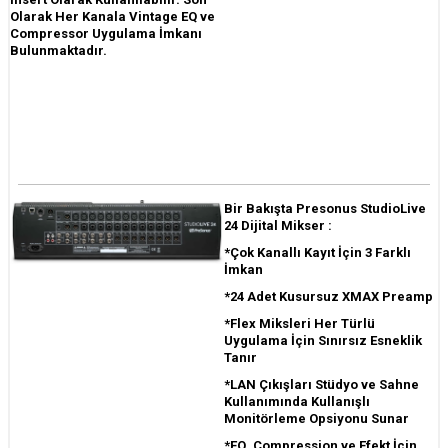
Olarak Her Kanala Vintage EQ ve
Compressor Uygulama İmkanı
Bulunmaktadır.
Bir Bakışta Presonus StudioLive
24 Dijital Mikser :
*Çok Kanallı Kayıt İçin 3 Farklı
İmkan
*24 Adet Kusursuz XMAX Preamp
*Flex Miksleri Her Türlü
Uygulama İçin Sınırsız Esneklik
Tanır
*LAN Çıkışları Stüdyo ve Sahne
Kullanımında Kullanışlı
Monitörleme Opsiyonu Sunar
*EQ, Compression ve Efekt İçin