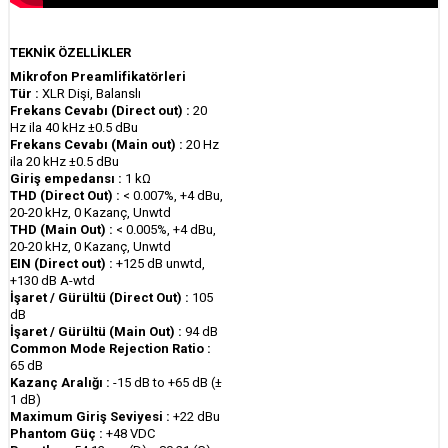
TEKNİK ÖZELLİKLER
Mikrofon Preamlifikatörleri
Tür :
XLR Dişi, Balanslı
Frekans Cevabı (Direct out) :
20
Hz ila 40 kHz ±0.5 dBu
Frekans Cevabı (Main out) :
20 Hz
ila 20 kHz ±0.5 dBu
Giriş empedansı :
1 kΩ
THD (Direct Out) :
< 0.007%, +4 dBu,
20-20 kHz, 0 Kazanç, Unwtd
THD (Main Out) :
< 0.005%, +4 dBu,
20-20 kHz, 0 Kazanç, Unwtd
EIN (Direct out) :
+125 dB unwtd,
+130 dB A-wtd
İşaret / Gürültü (Direct Out) :
105
dB
İşaret / Gürültü (Main Out) :
94 dB
Common Mode Rejection Ratio :
65 dB
Kazanç Aralığı :
-15 dB to +65 dB (±
1 dB)
Maximum Giriş Seviyesi :
+22 dBu
Phantom Güç :
+48 VDC