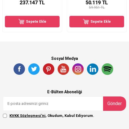
237.147
TL
50.119
TL
59.951 TL
Sepete Ekle
Sepete Ekle
Sosyal Medya
E-Bülten Aboneliği
Gönder
KVKK Sözleşmesi'ni
, Okudum, Kabul Ediyorum.