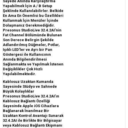
Sayede Anında Karşılaştırma
Yapabilmek İçin A / B Setup
Şeklinde Kullanılabilirler. Belkide
En Ama En Önemlisi bu Özellikleri
Kullanmak İçin Menüler İçinde
Dolaşmanız Gerekmediğidir.
Presonus StudioLive 32.4.2AI'nin
Fat Channel Bölümünde Bulunan
Son Derece Belirgin Şekilde
Adlandırılmış Düğmeler, Potlar,
Işıklı LED'ler ve Ayrı bir Pan
Göstergesi ile Kullanıcının
Anında Bilgilendirilmesi
Sağlanmakta ve Yapılmak İstenen
Değişiklikler Çok Hızlı
Yapılabilmektedir.
Kablosuz Uzaktan Kumanda
Sayesinde Stüdyo ve Sahnede
Büyük Kolaylıklar
Presonus StudioLive 32.4.2AI'ın
Kablosuz Bağlantı Özelliği
Sayesinde Apple iOS Cihazlara
Bağlanarak İnanılmaz Bir
Uzaktan Kontrol Avantajı Sunarak
32.4.2AI ile Birlikte Bir Bilgisayar
veya Kablosuz Bağlantı Ekipmanı