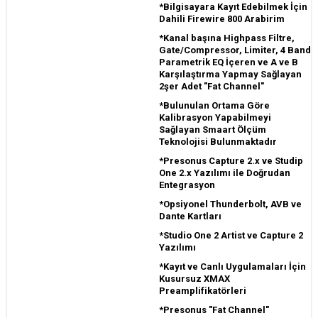
*Bilgisayara Kayıt Edebilmek İçin
Dahili Firewire 800 Arabirim
*Kanal başına Highpass Filtre,
Gate/Compressor, Limiter, 4 Band
Parametrik EQ İçeren ve A ve B
Karşılaştırma Yapmay Sağlayan
2şer Adet "Fat Channel"
*Bulunulan Ortama Göre
Kalibrasyon Yapabilmeyi
Sağlayan Smaart Ölçüm
Teknolojisi Bulunmaktadır
*Presonus Capture 2.x ve Studip
One 2.x Yazılımı ile Doğrudan
Entegrasyon
*Opsiyonel Thunderbolt, AVB ve
Dante Kartları
*Studio One 2 Artist ve Capture 2
Yazılımı
*Kayıt ve Canlı Uygulamaları İçin
Kusursuz XMAX
Preamplifikatörleri
*Presonus "Fat Channel"