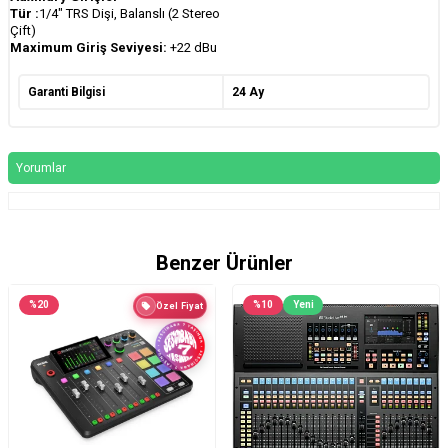
Tür :
1/4" TRS Dişi, Balanslı (2 Stereo
Çift)
Maximum Giriş Seviyesi:
+22 dBu
Garanti Bilgisi
24 Ay
Yorumlar
Benzer Ürünler
%
20
%
10
Yeni
Özel Fiyat