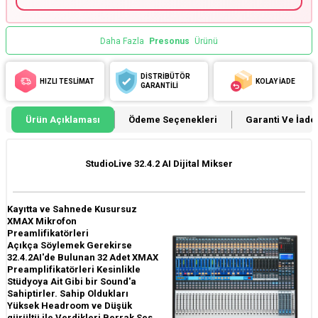
Daha Fazla
Presonus
Ürünü
DİSTRİBÜTÖR
HIZLI TESLİMAT
KOLAY İADE
GARANTİLİ
Ürün Açıklaması
Ödeme Seçenekleri
Garanti Ve İade 
StudioLive 32.4.2 AI Dijital Mikser
Kayıtta ve Sahnede Kusursuz
XMAX Mikrofon
Preamlifikatörleri
Açıkça Söylemek Gerekirse
32.4.2AI'de Bulunan 32 Adet XMAX
Preamplifikatörleri Kesinlikle
Stüdyoya Ait Gibi bir Sound'a
Sahiptirler. Sahip Oldukları
Yüksek Headroom ve Düşük
gürültü ile Verdikleri Berrak Ses