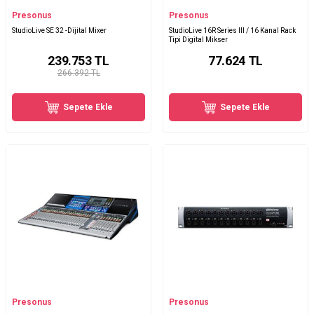
Presonus
Presonus
StudioLive SE 32 -Dijital Mixer
StudioLive 16R Series III / 16 Kanal Rack
Tipi Digital Mikser
239.753
TL
77.624
TL
266.392 TL
Sepete Ekle
Sepete Ekle
Presonus
Presonus