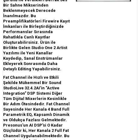
Bir Sahne Mikserinden
Beklenmeyecek Derecede
İnanılmazdır. Bu
Preamplifikatörleri Firewire Kayıt
İmkanları ile Birleştirdiğinizde
Performanslar Sırasında
Rahatlıkla Canlı Kayıtlar
Oluşturabilirsiniz. Ürün ile
Birlikte Gelen Studio One 2 Artist
Yazılımı ile Yeni Kanallar
Kaydedip, Sanal Enstrümanlar
Ekleyerek Sonrasında Daha
Detaylı Editing Yapabilirsiniz.
Fat Channel ile Hızlı ve Etkili
Şekilde Mükemmel Bir Sound
StudioLive 32.4.2AI'in "Active
Integration" DSP Sistemi Diğer
Tüm Dijital Mixerlerin Kesinlikle
Bir Adım Ötesindedir. Fat Channel
Sayesinde Her Kanala 4 Band Full
Parametrik EQ, Kapsamlı Dinamik
ve Oldukça Fazlası Gelmektedir.
Presonus'un AI DSP'si O Kadar
Güçlüdür ki, Her Kanala 2 Full Fat
Channel Uygulanabilmektedir. Bu