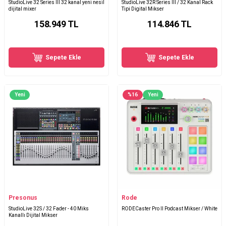
StudioLive 32 Series III 32 kanal yeni nesil
StudioLive 32R Series III / 32 Kanal Rack
dijital mixer
Tipi Digital Mikser
158.949
TL
114.846
TL
Sepete Ekle
Sepete Ekle
Yeni
%
16
Yeni
Presonus
Rode
StudioLive 32S / 32 Fader - 40 Miks
RODECaster Pro II Podcast Mikser / White
Kanallı Dijital Mikser