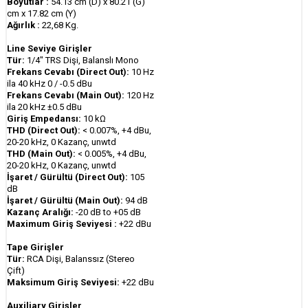
Boyutlar :
54.13 cm (D) x 80.21 (G)
cm x 17.82 cm (Y)
Ağırlık :
22,68 Kg.
Line Seviye Girişler
Tür:
1/4" TRS Dişi, Balanslı Mono
Frekans Cevabı (Direct Out):
10 Hz
ila 40 kHz 0 / -0.5 dBu
Frekans Cevabı (Main Out):
120 Hz
ila 20 kHz ±0.5 dBu
Giriş Empedansı:
10 kΩ
THD (Direct Out):
< 0.007%, +4 dBu,
20-20 kHz, 0 Kazanç, unwtd
THD (Main Out):
< 0.005%, +4 dBu,
20-20 kHz, 0 Kazanç, unwtd
İşaret / Gürültü (Direct Out):
105
dB
İşaret / Gürültü (Main Out):
94 dB
Kazanç Aralığı:
-20 dB to +05 dB
Maximum Giriş Seviyesi :
+22 dBu
Tape Girişler
Tür:
RCA Dişi, Balanssız (Stereo
Çift)
Maksimum Giriş Seviyesi:
+22 dBu
Auxiliary Girişler