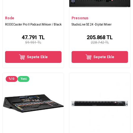
Rode
Presonus
RODECaster Pro II Podcast Mikser / Black
StudioLive SE 24 -Dijital Mixer
47.791
TL
205.868
TL
59.951 TL
228.742 TL
Sepete Ekle
Sepete Ekle
%
10
Yeni