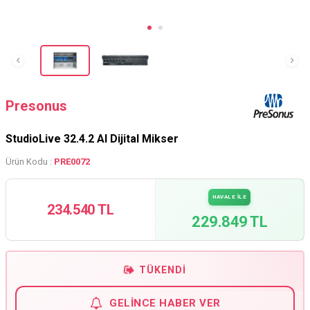
Presonus
StudioLive 32.4.2 AI Dijital Mikser
Ürün Kodu :
PRE0072
HAVALE İLE
234.540 TL
229.849 TL
TÜKENDI
GELINCE HABER VER