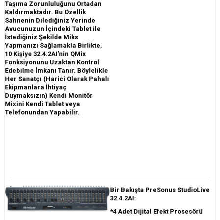
Taşıma Zorunluluğunu Ortadan
Kaldırmaktadır. Bu Özellik
Sahnenin Dilediğiniz Yerinde
Avucunuzun İçindeki Tablet ile
İstediğiniz Şekilde Miks
Yapmanızı Sağlamakla Birlikte,
10 Kişiye 32.4.2AI'nin QMix
Fonksiyonunu Uzaktan Kontrol
Edebilme İmkanı Tanır. Böylelikle
Her Sanatçı (Harici Olarak Pahalı
Ekipmanlara İhtiyaç
Duymaksızın) Kendi Monitör
Mixini Kendi Tablet veya
Telefonundan Yapabilir.
Bir Bakışta PreSonus StudioLive
32.4.2AI:
*4 Adet Dijital Efekt Prosesörü