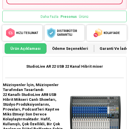
Daha Fazla
Presonus
Ürünü
DİSTRİBÜTÖR
HIZLI TESLİMAT
KOLAY İADE
GARANTİLİ
Ürün Açıklaması
Ödeme Seçenekleri
Garanti Ve İade 
StudioLive AR 22 USB 22 Kanal Hibrit mixer
Müzisyenler İçin, Müzisyenler
Tarafından Tasarlandı
22 Kanallı StudioLive AR8 USB
Hibrit Mikseri Canlı Showları,
Stüdyo Prodüksiyonlarını,
Provaları, Podcast'leri Kayıt ve
Miks Etmeyi Son Derece
Kolaylaştırmaktadır. Hafif,
Kullanışlı, Çok Özellikli, Bir Çok
Analog ve Dijital Bağlantya Sahip