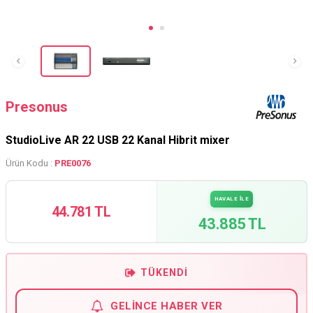
Presonus
StudioLive AR 22 USB 22 Kanal Hibrit mixer
Ürün Kodu :
PRE0076
HAVALE İLE
44.781 TL
43.885 TL
TÜKENDI
GELINCE HABER VER