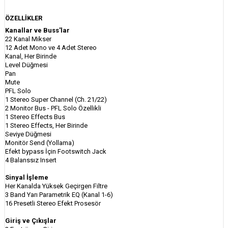
ÖZELLİKLER
Kanallar ve Buss'lar
22 Kanal Mikser
12 Adet Mono ve 4 Adet Stereo
Kanal, Her Birinde
Level Düğmesi
Pan
Mute
PFL Solo
1 Stereo Super Channel (Ch. 21/22)
2 Monitor Bus - PFL Solo Özellikli
1 Stereo Effects Bus
1 Stereo Effects, Her Birinde
Seviye Düğmesi
Monitör Send (Yollama)
Efekt bypass İçin Footswitch Jack
4 Balanssız Insert
Sinyal İşleme
Her Kanalda Yüksek Geçirgen Filtre
3 Band Yarı Parametrik EQ (Kanal 1-6)
16 Presetli Stereo Efekt Prosesör
Giriş ve Çıkışlar