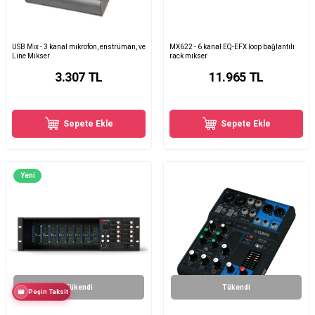
USB Mix - 3 kanal mikrofon, enstrüman, ve
MX622 - 6 kanal EQ-EFX loop bağlantılı
Line Mikser
rack mikser
3.307
TL
11.965
TL
Sepete Ekle
Sepete Ekle
Yeni
Tükendi
Tükendi
Peşin Taksit