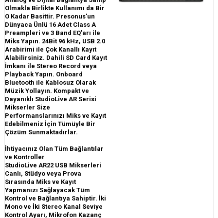
Olmakla Birlikte Kullanımı da Bir
O Kadar Basittir. Presonus'un
Dünyaca Ünlü 16 Adet Class A
Preampleri ve 3 Band EQ'arı ile
Miks Yapın. 24Bit 96 kHz, USB 2.0
Arabirimi ile Çok Kanallı Kayıt
Alabilirsiniz. Dahili SD Card Kayıt
İmkanı ile Stereo Record veya
Playback Yapın. Onboard
Bluetooth ile Kablosuz Olarak
Müzik Yollayın. Kompakt ve
Dayanıklı StudioLive AR Serisi
Mikserler Size
Performanslarınızı Miks ve Kayıt
Edebilmeniz İçin Tümüyle Bir
Çözüm Sunmaktadırlar.
İhtiyacınız Olan Tüm Bağlantılar
ve Kontroller
StudioLive AR22 USB Mikserleri
Canlı, Stüdyo veya Prova
Sırasında Miks ve Kayıt
Yapmanızı Sağlayacak Tüm
Kontrol ve Bağlantıya Sahiptir. İki
Mono ve İki Stereo Kanal Seviye
Kontrol Ayarı, Mikrofon Kazanç