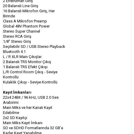
2 Enstrüman Giriş
20 Balanslı Line Giriş
16 Balanslı Mikrofon Giriş, Her
Birinde
Class A Mikrofon Preamp
Global 48V Phantom Power
Stereo Super Channel
Stereo RCA Giriş
1/8'' Stereo Giriş
Seçilebilir SD / USB Stereo Playback
Bluetooth 4.1
L / R XLR Main Çıkışlar
2 Balanslı TRS Monitor Çıkış
1 Balanslı TRS Efekt Çıkışı
L/R Control Room Çıkış - Seviye
Kontrollü
Kulaklık Çıkışı - Seviye Kontrollü
Kayıt İmkanları
22x4 24Bit / 96 kHz, USB 2.0 Ses
Arabirimi
Main Miks ve her Kanalı Kayıt
Edebilme
2x2 SD Kayıtçı
Main Miks Kayıt İmkanı
SD ve SDHD Formatlarında 32 GB'a
Kadar Kayıt Yapabilme