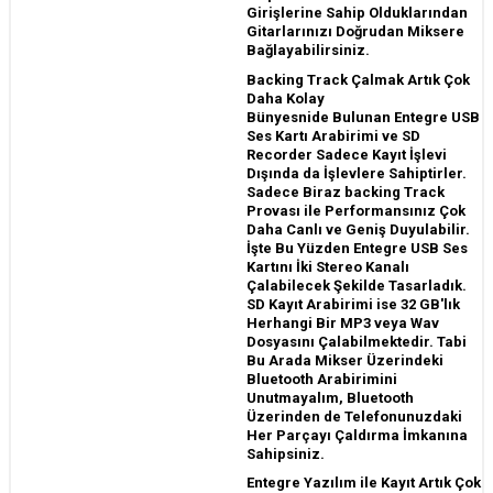
Girişlerine Sahip Olduklarından
Gitarlarınızı Doğrudan Miksere
Bağlayabilirsiniz.
Backing Track Çalmak Artık Çok
Daha Kolay
Bünyesnide Bulunan Entegre USB
Ses Kartı Arabirimi ve SD
Recorder Sadece Kayıt İşlevi
Dışında da İşlevlere Sahiptirler.
Sadece Biraz backing Track
Provası ile Performansınız Çok
Daha Canlı ve Geniş Duyulabilir.
İşte Bu Yüzden Entegre USB Ses
Kartını İki Stereo Kanalı
Çalabilecek Şekilde Tasarladık.
SD Kayıt Arabirimi ise 32 GB'lık
Herhangi Bir MP3 veya Wav
Dosyasını Çalabilmektedir. Tabi
Bu Arada Mikser Üzerindeki
Bluetooth Arabirimini
Unutmayalım, Bluetooth
Üzerinden de Telefonunuzdaki
Her Parçayı Çaldırma İmkanına
Sahipsiniz.
Entegre Yazılım ile Kayıt Artık Çok