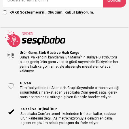
Gönder
KVKK Sözleşmesi'ni
, Okudum, Kabul Ediyorum.
Ürün Gamı, Stok Gücü ve Hızlı Kargo
Dünya’ ya kendini kanıtlamış 64 Marka’nın Türkiye Distribütörü
olarak geniş ürün gamı ve stok gücü sayesinde Türkiye’nin her
yerine hızlı kargo hizmetiyle alışverişte mesafeleri ortadan
kaldırıyor.
Güven
Tüm faaliyetlerinde Asimetrik Grup bünyesinde olmanın verdiği
sorumlulukla hareket eden Sescibaba.Com gerek satış, gerek
satış sonrasındaki süreçte güven ilkesiyle hareket ediyor.
Kaliteli ve Orijinal Ürün
Sescibaba.Com’un temel ilkelerinden biri olan kalite, sadece
ürün kalitesini değil, Asimetrik vizyonuyla geliştirilen bakış
açısını ve çözüm odaklı yaklaşımı da ifade ediyor.