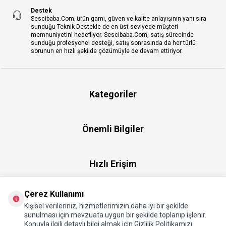
Destek
Sescibaba.Com; ürün gamı, güven ve kalite anlayışının yanı sıra
sunduğu Teknik Destekle de en üst seviyede müşteri
memnuniyetini hedefliyor. Sescibaba.Com, satış sürecinde
sunduğu profesyonel desteği, satış sonrasında da her türlü
sorunun en hızlı şekilde çözümüyle de devam ettiriyor.
Kategoriler
Önemli Bilgiler
Hızlı Erişim
Çerez Kullanımı
Üye
Kişisel verileriniz, hizmetlerimizin daha iyi bir şekilde
sunulması için mevzuata uygun bir şekilde toplanıp işlenir.
Konuyla ilgili detaylı bilgi almak için Gizlilik Politikamızı