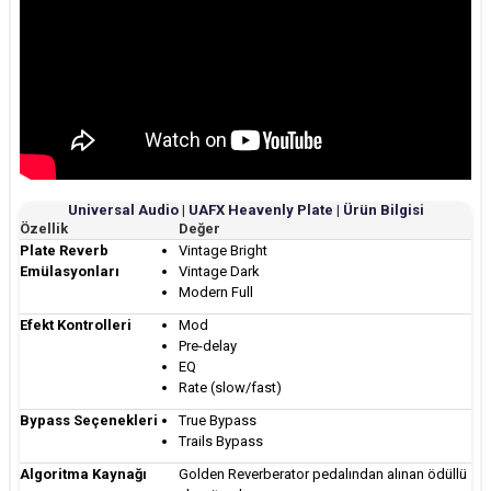
Universal Audio | UAFX Heavenly Plate | Ürün Bilgisi
Özellik
Değer
Plate Reverb
Vintage Bright
Emülasyonları
Vintage Dark
Modern Full
Efekt Kontrolleri
Mod
Pre-delay
EQ
Rate (slow/fast)
Bypass Seçenekleri
True Bypass
Trails Bypass
Algoritma Kaynağı
Golden Reverberator pedalından alınan ödüllü