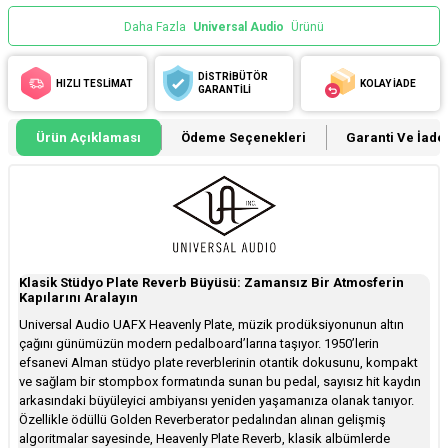
Daha Fazla
Universal Audio
Ürünü
DİSTRİBÜTÖR
HIZLI TESLİMAT
KOLAY İADE
GARANTİLİ
Ürün Açıklaması
Ödeme Seçenekleri
Garanti Ve İade 
Klasik Stüdyo Plate Reverb Büyüsü: Zamansız Bir Atmosferin
Kapılarını Aralayın
Universal Audio UAFX Heavenly Plate, müzik prodüksiyonunun altın
çağını günümüzün modern pedalboard’larına taşıyor. 1950’lerin
efsanevi Alman stüdyo plate reverblerinin otantik dokusunu, kompakt
ve sağlam bir stompbox formatında sunan bu pedal, sayısız hit kaydın
arkasındaki büyüleyici ambiyansı yeniden yaşamanıza olanak tanıyor.
Özellikle ödüllü Golden Reverberator pedalından alınan gelişmiş
algoritmalar sayesinde, Heavenly Plate Reverb, klasik albümlerde