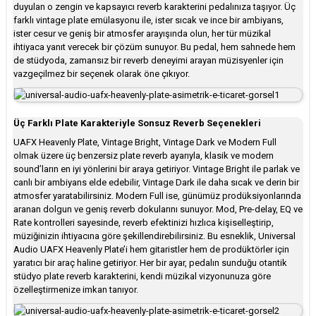
duyulan o zengin ve kapsayıcı reverb karakterini pedalınıza taşıyor. Üç
farklı vintage plate emülasyonu ile, ister sıcak ve ince bir ambiyans,
ister cesur ve geniş bir atmosfer arayışında olun, her tür müzikal
ihtiyaca yanıt verecek bir çözüm sunuyor. Bu pedal, hem sahnede hem
de stüdyoda, zamansız bir reverb deneyimi arayan müzisyenler için
vazgeçilmez bir seçenek olarak öne çıkıyor.
Üç Farklı Plate Karakteriyle Sonsuz Reverb Seçenekleri
UAFX Heavenly Plate, Vintage Bright, Vintage Dark ve Modern Full
olmak üzere üç benzersiz plate reverb ayarıyla, klasik ve modern
sound’ların en iyi yönlerini bir araya getiriyor. Vintage Bright ile parlak ve
canlı bir ambiyans elde edebilir, Vintage Dark ile daha sıcak ve derin bir
atmosfer yaratabilirsiniz. Modern Full ise, günümüz prodüksiyonlarında
aranan dolgun ve geniş reverb dokularını sunuyor. Mod, Pre-delay, EQ ve
Rate kontrolleri sayesinde, reverb efektinizi hızlıca kişiselleştirip,
müziğinizin ihtiyacına göre şekillendirebilirsiniz. Bu esneklik, Universal
Audio UAFX Heavenly Plate’i hem gitaristler hem de prodüktörler için
yaratıcı bir araç haline getiriyor. Her bir ayar, pedalın sunduğu otantik
stüdyo plate reverb karakterini, kendi müzikal vizyonunuza göre
özelleştirmenize imkan tanıyor.