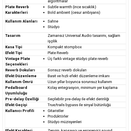
algoritmalar
Plate Reverb
Subtle warmth (ince sıcaklık)
Karakterleri
Bold ambient (cesur ambiyans)
Kullanım Alanları
Sahne
Stüdyo
Tasarım
Zamansız Universal Audio tasarımı, sağlam
işçilik
Kasa Tipi
Kompakt stompbox
Efekt Tipi
Plate Reverb
Vintage Plate
Üç farklı vintage stüdyo plate reverb
Seçenekleri
Reverb Dokuları
Sonsuz reverb dokuları
Efekt Düzenleme
Basit ve hızlı efekt düzenleme imkanı
Kullanım Ömrü
Uzun yıllar boyunca sorunsuz kullanım
Pedalboard
Kolay entegrasyon, minimum yer kaplama
Uyumluluğu
Pre-delay Özelliği
Seçilebilir pre-delay ile efekt derinliği
Efekt Geçişi
True/trails bypass ile sinyal bütünlüğü
Kullanıcı Profili
Gitaristler
Prodüktörler
Stüdyo müzisyenleri
Efekt Karakteri
Zengin, kapsayıcı ve esrarengiz sound