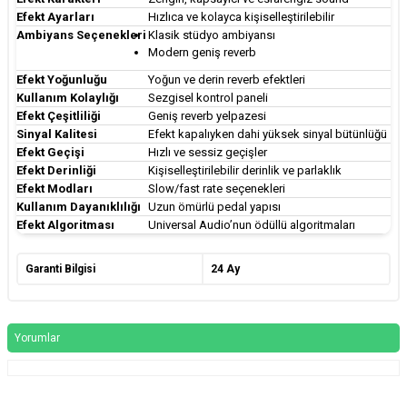
Efekt Ayarları
Hızlıca ve kolayca kişiselleştirilebilir
Ambiyans Seçenekleri
Klasik stüdyo ambiyansı
Modern geniş reverb
Efekt Yoğunluğu
Yoğun ve derin reverb efektleri
Kullanım Kolaylığı
Sezgisel kontrol paneli
Efekt Çeşitliliği
Geniş reverb yelpazesi
Sinyal Kalitesi
Efekt kapalıyken dahi yüksek sinyal bütünlüğü
Efekt Geçişi
Hızlı ve sessiz geçişler
Efekt Derinliği
Kişiselleştirilebilir derinlik ve parlaklık
Efekt Modları
Slow/fast rate seçenekleri
Kullanım Dayanıklılığı
Uzun ömürlü pedal yapısı
Efekt Algoritması
Universal Audio’nun ödüllü algoritmaları
Garanti Bilgisi
24 Ay
Yorumlar