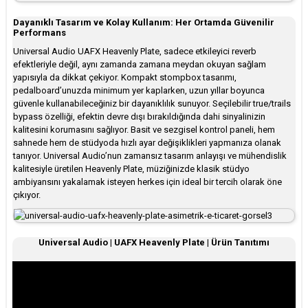
Dayanıklı Tasarım ve Kolay Kullanım: Her Ortamda Güvenilir
Performans
Universal Audio UAFX Heavenly Plate, sadece etkileyici reverb
efektleriyle değil, aynı zamanda zamana meydan okuyan sağlam
yapısıyla da dikkat çekiyor. Kompakt stompbox tasarımı,
pedalboard’unuzda minimum yer kaplarken, uzun yıllar boyunca
güvenle kullanabileceğiniz bir dayanıklılık sunuyor. Seçilebilir true/trails
bypass özelliği, efektin devre dışı bırakıldığında dahi sinyalinizin
kalitesini korumasını sağlıyor. Basit ve sezgisel kontrol paneli, hem
sahnede hem de stüdyoda hızlı ayar değişiklikleri yapmanıza olanak
tanıyor. Universal Audio’nun zamansız tasarım anlayışı ve mühendislik
kalitesiyle üretilen Heavenly Plate, müziğinizde klasik stüdyo
ambiyansını yakalamak isteyen herkes için ideal bir tercih olarak öne
çıkıyor.
Universal Audio | UAFX Heavenly Plate | Ürün Tanıtımı