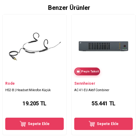
Benzer Ürünler
Peşin Taksit
Rode
Sennheiser
HS2-B | Headset Mikrofon Küçük
AC 41-EU Aktif Combiner
19.205
TL
55.441
TL
Sepete Ekle
Sepete Ekle