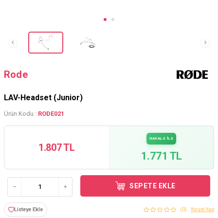
Rode
LAV-Headset (Junior)
Ürün Kodu :
RODE021
HAVALE İLE
1.807 TL
1.771 TL
SEPETE EKLE
Listeye Ekle
(0)
Yorum Yap