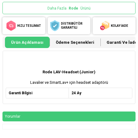
Daha Fazla
Rode
Ürünü
DİSTRİBÜTÖR
HIZLI TESLİMAT
KOLAY İADE
GARANTİLİ
Ürün Açıklaması
Ödeme Seçenekleri
Garanti Ve İade 
Rode LAV-Headset (Junior)
Lavalier ve SmartLav+ için headset adaptörü
Garanti Bilgisi
24 Ay
Yorumlar