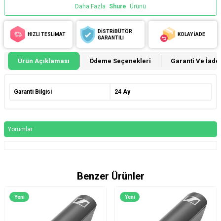
Daha Fazla
Shure
Ürünü
DİSTRİBÜTÖR
HIZLI TESLİMAT
KOLAY İADE
GARANTİLİ
Ürün Açıklaması
Ödeme Seçenekleri
Garanti Ve İade 
Garanti Bilgisi
24 Ay
Yorumlar
Benzer Ürünler
Yeni
Yeni