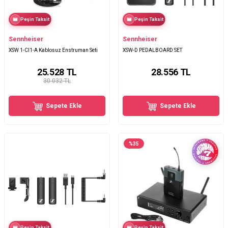
Peşin Taksit
Peşin Taksit
Sennheiser
Sennheiser
XSW 1-CI1-A Kablosuz Enstruman Seti
XSW-D PEDALBOARD SET
25.528
TL
28.556
TL
30.032 TL
Sepete Ekle
Sepete Ekle
%
35
Peşin Taksit
Peşin Taksit