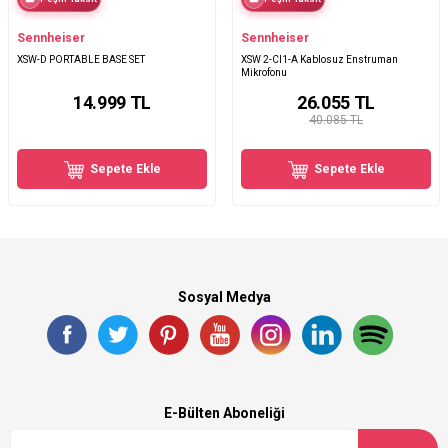
Sennheiser
Sennheiser
XSW-D PORTABLE BASE SET
XSW 2-CI1-A Kablosuz Enstruman
Mikrofonu
14.999
TL
26.055
TL
40.085 TL
Sepete Ekle
Sepete Ekle
Sosyal Medya
E-Bülten Aboneliği