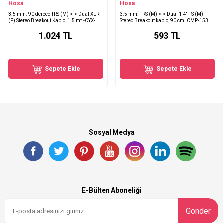
Hosa
Hosa
3.5 mm. 90 derece TRS (M) <-> Dual XLR
3.5 mm. TRS (M) <-> Dual 1-4'' TS (M)
(F) Stereo Breakout Kablo, 1.5 mt.-CYX-
Stereo Breakout kablo, 90 cm. CMP-153
405F
1.024
TL
593
TL
Sepete Ekle
Sepete Ekle
Sosyal Medya
E-Bülten Aboneliği
Gönder