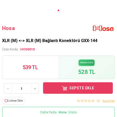
Hosa
XLR (M) <-> XLR (M) Bağlantı Konektörü GXX-144
Ürün Kodu :
HOS0010
HAVALE İLE
539 TL
528 TL
SEPETE EKLE
Listeye Ekle
(0)
Yorum Yap
Daha Fazla
Hosa
Ürünü