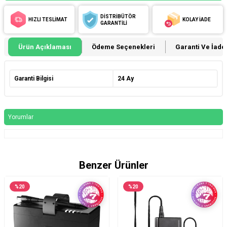
DİSTRİBÜTÖR
HIZLI TESLİMAT
KOLAY İADE
GARANTİLİ
Ürün Açıklaması
Ödeme Seçenekleri
Garanti Ve İade 
Garanti Bilgisi
24 Ay
Yorumlar
Benzer Ürünler
%
20
%
20