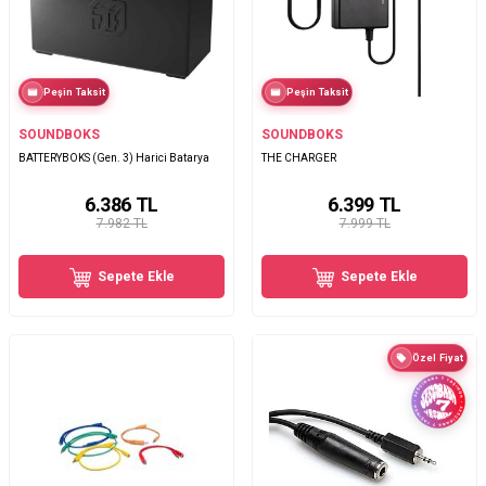
Peşin Taksit
Peşin Taksit
SOUNDBOKS
SOUNDBOKS
BATTERYBOKS (Gen. 3) Harici Batarya
THE CHARGER
6.386
TL
6.399
TL
7.982 TL
7.999 TL
Sepete Ekle
Sepete Ekle
Özel Fiyat