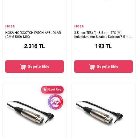
Hosa
Hosa
HOSA HOPSCOTCH PATCH KABLOLARI
3.5 mm. TRS (F) - 3.5 mm. TRS (M)
(CMM-500Y-MIX)
Kulaklık ve Aux Uzatma Kablosu 7.5 mt.
MHE-125
2.316
TL
193
TL
Sepete Ekle
Sepete Ekle
Özel Fiyat