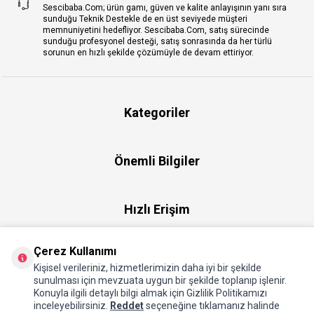
Sescibaba.Com; ürün gamı, güven ve kalite anlayışının yanı sıra
sunduğu Teknik Destekle de en üst seviyede müşteri
memnuniyetini hedefliyor. Sescibaba.Com, satış sürecinde
sunduğu profesyonel desteği, satış sonrasında da her türlü
sorunun en hızlı şekilde çözümüyle de devam ettiriyor.
Kategoriler
Önemli Bilgiler
Hızlı Erişim
Çerez Kullanımı
Üye
Kişisel verileriniz, hizmetlerimizin daha iyi bir şekilde
sunulması için mevzuata uygun bir şekilde toplanıp işlenir.
Konuyla ilgili detaylı bilgi almak için Gizlilik Politikamızı
Hakkımızda
inceleyebilirsiniz.
Reddet
seçeneğine tıklamanız halinde