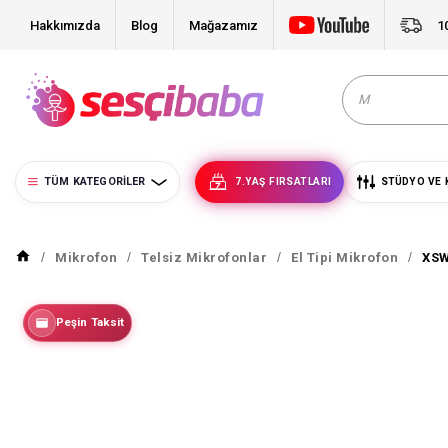
Hakkımızda
Blog
Mağazamız
1
TÜM KATEGORILER
7.YAŞ FIRSATLARI
STÜDYO VE 
Mikrofon
Telsiz Mikrofonlar
El Tipi Mikrofon
XSW
Peşin Taksit