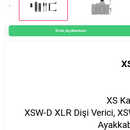
Ürün Açıklaması
X
XS Ka
XSW-D XLR Dişi Verici, XS
Ayakkab