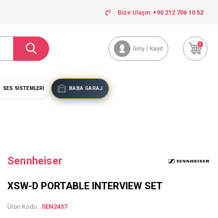
Bize Ulaşın:
+90 212 706 10 52
0
Giriş / Kayıt
SES SISTEMLERI
BABA GARAJ
Sennheiser
XSW-D PORTABLE INTERVIEW SET
Ürün Kodu :
SEN2437