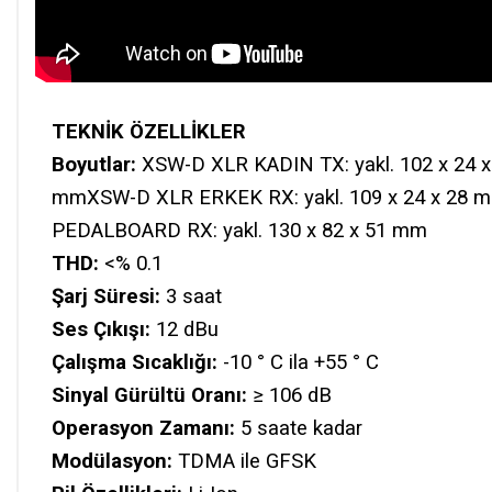
TEKNİK ÖZELLİKLER
Boyutlar:
XSW-D XLR KADIN TX: yakl. 102 x 24 
mmXSW-D XLR ERKEK RX: yakl. 109 x 24 x 28 m
PEDALBOARD RX: yakl. 130 x 82 x 51 mm
THD:
<% 0.1
Şarj Süresi:
3 saat
Ses Çıkışı:
12 dBu
Çalışma Sıcaklığı:
-10 ° C ila +55 ° C
Sinyal Gürültü Oranı:
≥ 106 dB
Operasyon Zamanı:
5 saate kadar
Modülasyon:
TDMA ile GFSK