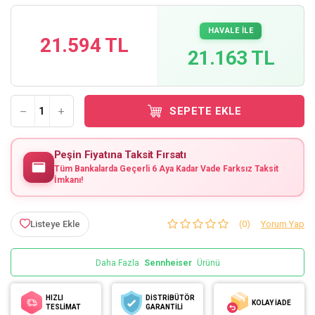
HAVALE İLE
21.594 TL
21.163 TL
SEPETE EKLE
Peşin Fiyatına Taksit Fırsatı
Tüm Bankalarda Geçerli 6 Aya Kadar Vade Farksız Taksit
İmkanı!
Listeye Ekle
(0)
Yorum Yap
Daha Fazla
Sennheiser
Ürünü
HIZLI
DİSTRİBÜTÖR
KOLAY İADE
TESLİMAT
GARANTİLİ