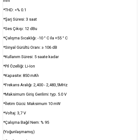
mm
*THD: <% 0.1
*Şarj Süresi: 3 saat
*Ses Çıkışı: 12 dBu
*Çalışma Sıcaklığı: -10 ° C ila +55 ° C
*Sinyal Gürültü Oranı: ≥ 106 dB
*Kullanım Süresi: 5 saate kadar
*Pil Özelliği: Li-Ion
*Kapasite: 850 mAh
*Frekans Aralığı: 2,400 - 2,483,5MHz
*Maksimum Giriş Gerilimi: typ. 5.0 V
*İletim Gücü: Maksimum 10 mW
*Voltaj: 3,7 V
*Çalışma Bağıl Nem: % 95
(Yoğunlaşmamış)