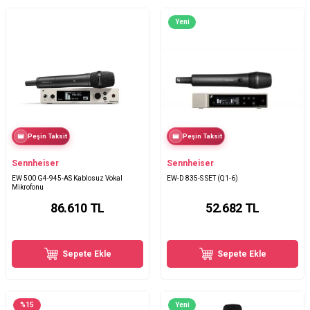
Yeni
Peşin Taksit
Peşin Taksit
Sennheiser
Sennheiser
EW 500 G4-945-AS Kablosuz Vokal
EW-D 835-S SET (Q1-6)
Mikrofonu
86.610
TL
52.682
TL
Sepete Ekle
Sepete Ekle
%
15
Yeni