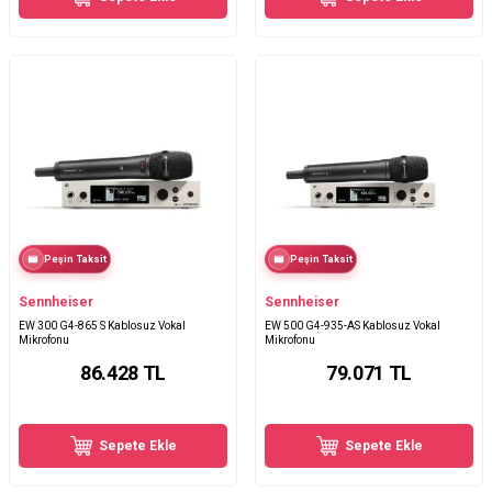
Peşin Taksit
Peşin Taksit
Sennheiser
Sennheiser
EW 300 G4-865 S Kablosuz Vokal
EW 500 G4-935-AS Kablosuz Vokal
Mikrofonu
Mikrofonu
86.428
TL
79.071
TL
Sepete Ekle
Sepete Ekle