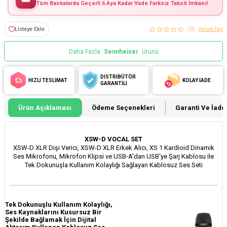
Tüm Bankalarda Geçerli 6 Aya Kadar Vade Farksız Taksit İmkanı!
Listeye Ekle
(0)
Yorum Yap
Daha Fazla
Sennheiser
Ürünü
DİSTRİBÜTÖR
HIZLI TESLİMAT
KOLAY İADE
GARANTİLİ
Ürün Açıklaması
Ödeme Seçenekleri
Garanti Ve İade 
XSW-D VOCAL SET
XSW-D XLR Dişi Verici, XSW-D XLR Erkek Alıcı, XS 1 Kardioid Dinamik
Ses Mikrofonu, Mikrofon Klipsi ve USB-A'dan USB'ye Şarj Kablosu ile
Tek Dokunuşla Kullanım Kolaylığı Sağlayan Kablosuz Ses Seti
Tek Dokunuşlu Kullanım Kolaylığı,
Ses Kaynaklarını Kusursuz Bir
Şekilde Bağlamak İçin Dijital