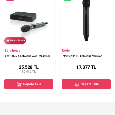
Peşin Taksit
Sennheiser
Rode
XSW 1-825-A Kablosuz Vokal Mikrofonu
Interview PRO - Kablosuz Mikrofon
25.528
TL
17.377
TL
30.032 TL
Sepete Ekle
Sepete Ekle