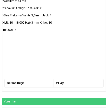
*Gecikme: <4 ms
*Sıcaklık Aralığı: 0 ° C - 60 ° C
*Ses Frekansı Yanıtı: 3,5 mm Jack /
XLR: 80 - 18,000 Hz6,3 mm Kriko: 10 -
18.000 Hz
Garanti Bilgisi
24 Ay
Yorumlar