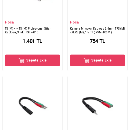
Hosa
Hosa
TS (M) <-> TS (M) Profesyonel Gitar
Kamera Mikrofon Kablosu 3.5mm TRS (M)
Kablosu, 3 mt. HGTR-010
- XLR3 (M), 1,5 mt ( XVM-105M )
1.401
TL
754
TL
Sepete Ekle
Sepete Ekle