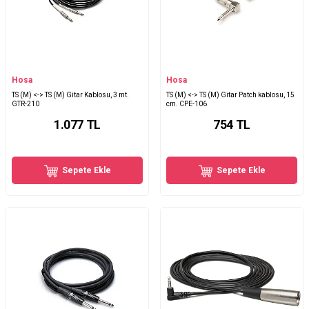
Hosa
Hosa
TS (M) <-> TS (M) Gitar Kablosu, 3 mt.
TS (M) <-> TS (M) Gitar Patch kablosu, 15
GTR-210
cm. CPE-106
1.077
TL
754
TL
Sepete Ekle
Sepete Ekle