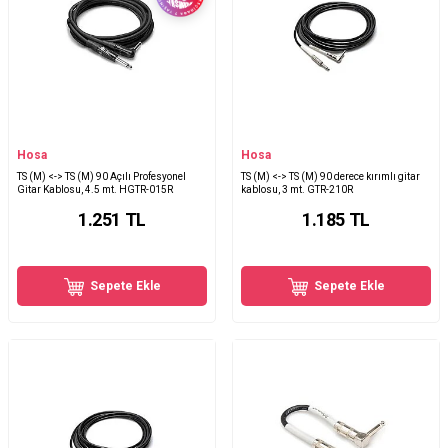
Hosa
Hosa
TS (M) <-> TS (M) 90 Açılı Profesyonel
TS (M) <-> TS (M) 90 derece kırımlı gitar
Gitar Kablosu, 4.5 mt. HGTR-015R
kablosu, 3 mt. GTR-210R
1.251
TL
1.185
TL
Sepete Ekle
Sepete Ekle