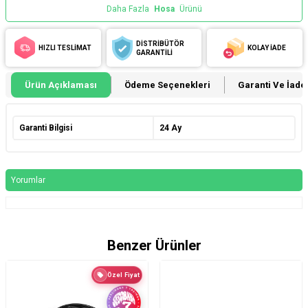
Daha Fazla
Hosa
Ürünü
DİSTRİBÜTÖR
HIZLI TESLİMAT
KOLAY İADE
GARANTİLİ
Ürün Açıklaması
Ödeme Seçenekleri
Garanti Ve İade 
Garanti Bilgisi
24 Ay
Yorumlar
Benzer Ürünler
Özel Fiyat