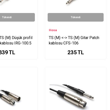
Tükendi
Tükendi
Hosa
TS (M) Düşük profil
TS (M) <-> TS (M) Gitar Patch
 kablosu IRG-100.5
kablosu CFS-106
339
TL
235
TL