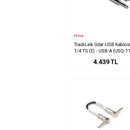
Hosa
TrackLink Gitar-USB Kablos
1/4 TS (E) - USB-A (USQ-11
Enstrüman-USB dönüştürüc
4.439
TL
kablo (USQ-110)