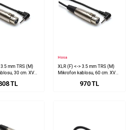
Hosa
> 3.5 mm TRS (M)
XLR (F) <-> 3.5 mm TRS (M)
ablosu, 30 cm. XVS-
Mikrofon kablosu, 60 cm. XVS-
102F
808
TL
970
TL