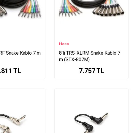
Hosa
LRF Snake Kablo 7 m
8'li TRS-XLRM Snake Kablo 7
m (STX-807M)
.811
TL
7.757
TL