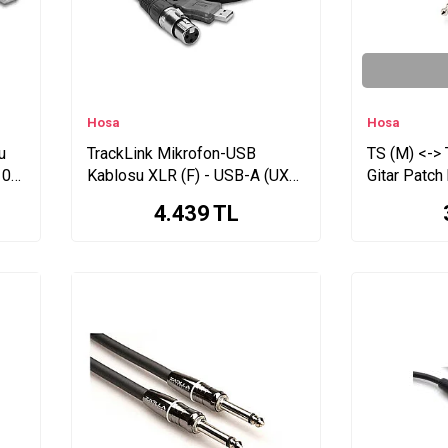
Hosa
Hosa
u
TrackLink Mikrofon-USB
TS (M) <-> 
0) |
Kablosu XLR (F) - USB-A (UXA-
Gitar Patch
ü
110) | Mikrofon-USB
4.439
TL
dönüştürücü kablo (UXA-110)