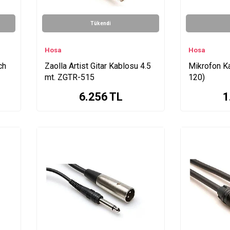
Tükendi
Hosa
Hosa
ch
Zaolla Artist Gitar Kablosu 4.5
Mikrofon K
mt. ZGTR-515
120)
6.256
TL
1