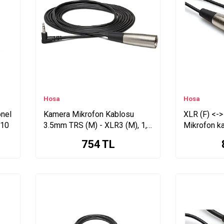
Hosa
Hosa
onel
Kamera Mikrofon Kablosu
XLR (F) <-
010
3.5mm TRS (M) - XLR3 (M), 1,5
Mikrofon k
mt ( XVM-105M )
101F
754
TL