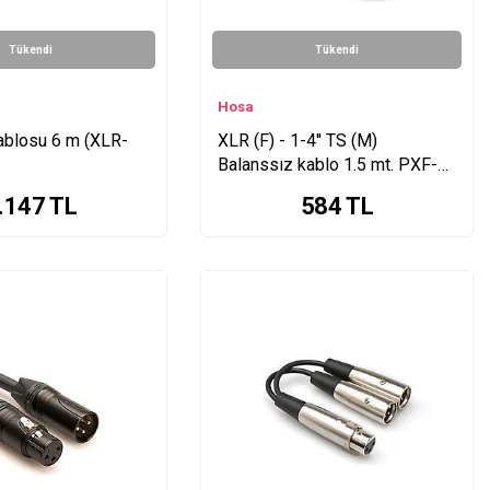
Tükendi
Tükendi
Hosa
ablosu 6 m (XLR-
XLR (F) - 1-4'' TS (M)
Balanssız kablo 1.5 mt. PXF-
105
.147
TL
584
TL