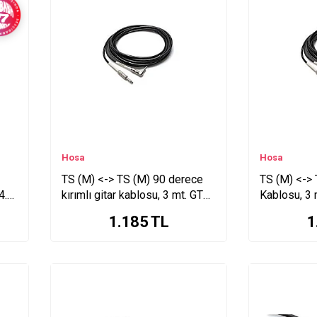
Hosa
Hosa
TS (M) <-> TS (M) 90 derece
TS (M) <-> 
4.5
kırımlı gitar kablosu, 3 mt. GTR-
Kablosu, 3
210R
1.185
TL
1