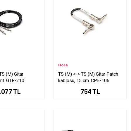
Hosa
TS (M) Gitar
TS (M) <-> TS (M) Gitar Patch
 mt. GTR-210
kablosu, 15 cm. CPE-106
.077
TL
754
TL