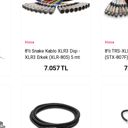
Hosa
Hosa
m
8'li Snake Kablo XLR3 Dişi -
8'li TRS-X
-
XLR3 Erkek (XLR-805) 5 mt.
(STX-807F)
7.057
TL
7