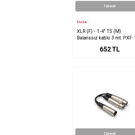
Tükendi
Hosa
XLR (F) - 1-4'' TS (M)
Balanssız kablo 3 mt. PXF
652
TL
Tükendi