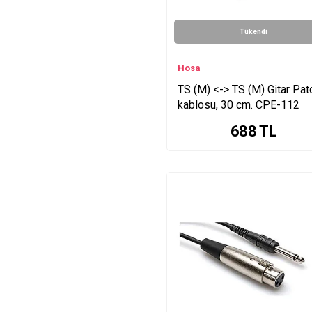
Tükendi
Hosa
TS (M) <-> TS (M) Gitar Pat
kablosu, 30 cm. CPE-112
688
TL