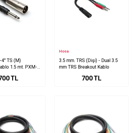
Hosa
-4'' TS (M)
3.5 mm. TRS (Dişi) - Dual 3.5
ablo 1.5 mt. PXM-
mm TRS Breakout Kablo
700
TL
700
TL