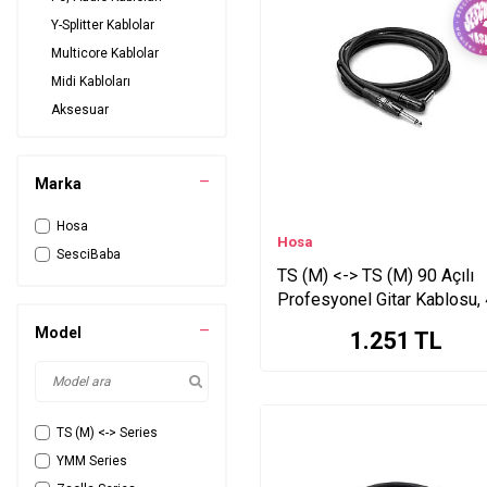
Y-Splitter Kablolar
Multicore Kablolar
Midi Kabloları
Aksesuar
Aksesuar - Yedek Parça
Marka
Hosa
Hosa
SesciBaba
TS (M) <-> TS (M) 90 Açılı
Profesyonel Gitar Kablosu, 
mt. HGTR-015R
Model
1.251
TL
TS (M) <-> Series
YMM Series