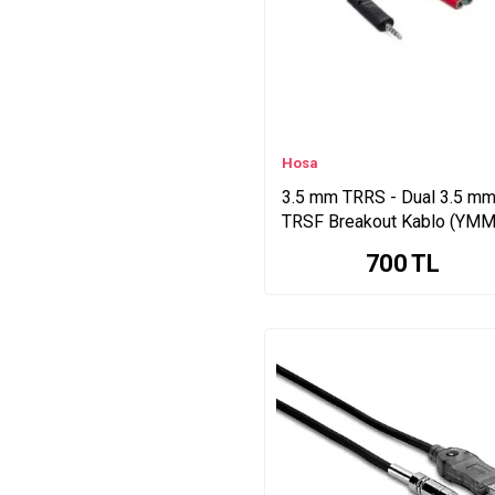
Hosa
3.5 mm TRRS - Dual 3.5 m
TRSF Breakout Kablo (YMM
108)
700
TL