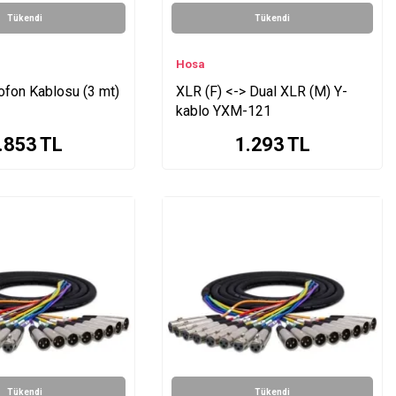
Tükendi
Tükendi
Hosa
ofon Kablosu (3 mt)
XLR (F) <-> Dual XLR (M) Y-
kablo YXM-121
.853
TL
1.293
TL
Tükendi
Tükendi