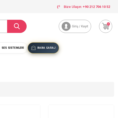
Bize Ulaşın:
+90 212 706 10 52
0
Giriş / Kayıt
SES SISTEMLERI
BABA GARAJ