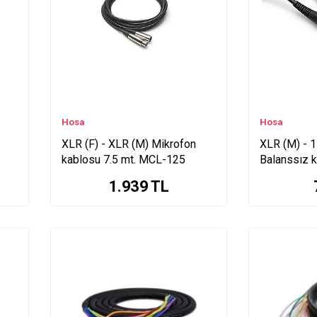
Hosa
Hosa
XLR (F) - XLR (M) Mikrofon
XLR (M) - 1
kablosu 7.5 mt. MCL-125
Balanssız k
105
1.939
TL