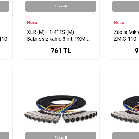
Tükendi
Hosa
Hosa
XLR (M) - 1-4'' TS (M)
Zaolla Mikr
-110
Balanssız kablo 3 mt. PXM-
ZMIC-110
110
761
TL
9
Tükendi