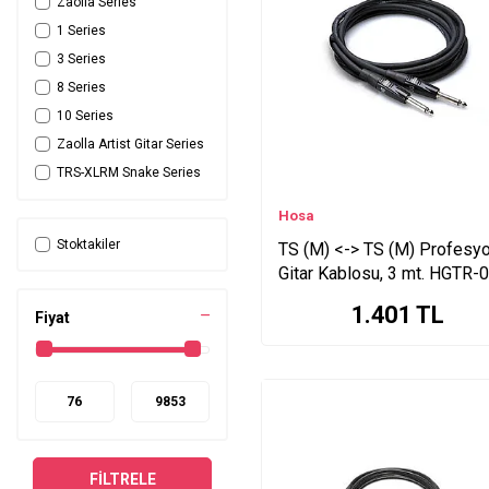
Zaolla Series
1 Series
3 Series
8 Series
10 Series
Zaolla Artist Gitar Series
TRS-XLRM Snake Series
TRS-XLRF Snake Series
Hosa
3.5 mm. TRS Series
Stoktakiler
TS (M) <-> TS (M) Profesy
Kamera Series
Gitar Kablosu, 3 mt. HGTR-
Hazır Yapılı XLR-XLR
Series
1.401
TL
Fiyat
TrackLink Mikrofon-USB
Series
TrackLink Gitar-USB
Series
XLR (M) <-> Series
XLR (F) XLR Series
FILTRELE
XLR (M) Series