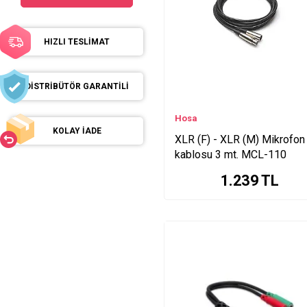
XLR (F) Series
6 Series
HIZLI TESLİMAT
Neutrik Klotz MY Series
XLR (F) <-> Series
Snake Series
DİSTRİBÜTÖR GARANTİLİ
Type A ->Type Series
Hosa
KOLAY İADE
XLR (F) - XLR (M) Mikrofon
kablosu 3 mt. MCL-110
1.239
TL