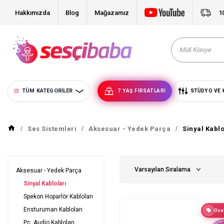
Hakkımızda
Blog
Mağazamız
1
TÜM KATEGORILER
7.YAŞ FIRSATLARI
STÜDYO VE 
Ses Sistemleri
Aksesuar - Yedek Parça
Sinyal Kablo
Aksesuar - Yedek Parça
Sinyal Kabloları
Spekon Hoparlör Kabloları
Ensturuman Kabloları
Özel
Pc, Audio Kabloları