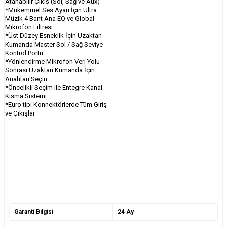
Atanabilir Çıkış (Sol, Sağ ve Aux)
*Mükemmel Ses Ayarı İçin Ultra
Müzik 4 Bant Ana EQ ve Global
Mikrofon Filtresi
*Üst Düzey Esneklik İçin Uzaktan
Kumanda Master Sol / Sağ Seviye
Kontrol Portu
*Yönlendirme Mikrofon Veri Yolu
Sonrası Uzaktan Kumanda İçin
Anahtarı Seçin
*Öncelikli Seçim ile Entegre Kanal
Kısma Sistemi
*Euro tipi Konnektörlerde Tüm Giriş
ve Çıkışlar
Garanti Bilgisi
24 Ay