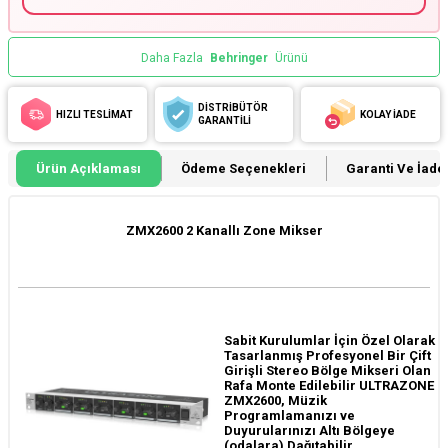
Daha Fazla
Behringer
Ürünü
DİSTRİBÜTÖR
HIZLI TESLİMAT
KOLAY İADE
GARANTİLİ
Ürün Açıklaması
Ödeme Seçenekleri
Garanti Ve İade 
ZMX2600 2 Kanallı Zone Mikser
Sabit Kurulumlar İçin Özel Olarak
Tasarlanmış Profesyonel Bir Çift
Girişli Stereo Bölge Mikseri Olan
Rafa Monte Edilebilir ULTRAZONE
ZMX2600, Müzik
Programlamanızı ve
Duyurularınızı Altı Bölgeye
(odalara) Dağıtabilir.