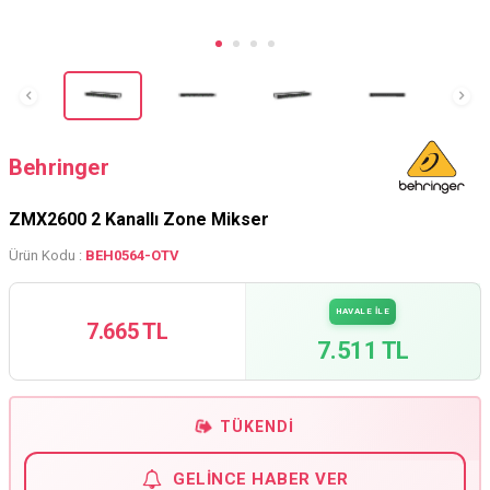
Behringer
ZMX2600 2 Kanallı Zone Mikser
Ürün Kodu :
BEH0564-OTV
HAVALE İLE
7.665 TL
7.511 TL
TÜKENDI
GELINCE HABER VER