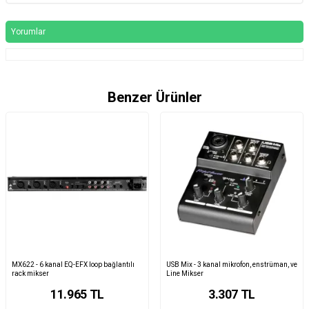
Yorumlar
Benzer Ürünler
MX622 - 6 kanal EQ-EFX loop bağlantılı
USB Mix - 3 kanal mikrofon, enstrüman, ve
rack mikser
Line Mikser
11.965
TL
3.307
TL