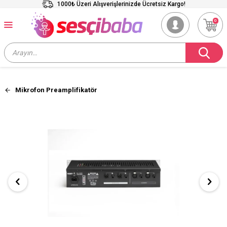
1000₺ Üzeri Alışverişlerinizde Ücretsiz Kargo!
0
Mikrofon Preamplifikatör