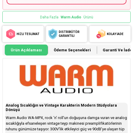
Daha Fazla
Warm Audio
Ürünü
DİSTRİBÜTÖR
HIZLI TESLİMAT
KOLAY İADE
GARANTİLİ
Ürün Açıklaması
Ödeme Seçenekleri
Garanti Ve İade 
Analog Sıcaklığın ve Vintage Karakterin Modern Stüdyolara
Dönüşü
Warm Audio WA-MPX, rock 'n' roll'un doğuşuna damga vuran ve analog
sıcaklığıyla efsaneleşen vintage teyp makinesi preamplifikatörlerinin
ruhunu günümüze taşıyor. 300V'lik etkileyici güç ve 90dB'ye ulaşan tüp