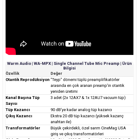
Warm Audio | WA-MPX | Single Channel Tube Mic Preamp | Ürün
Bilgisi
Özellik
Değer
Otantik Reprodüksiyon
"Teyp" dönemi tüplü preamplifikatörler
arasında en çok aranan preamp'in otantik
yeniden üretimi
Kanal Başına Tüp
3 adet (2x 12AX7 & 1x 12AU7 vacuum tüp)
Sayısı
Tüp Kazancı
90 dB'ye kadar analog tüp kazancı
Çıkış Kazancı
Ekstra 20 dB tüp kazancı (yüksek kazanç
anahtarı ile)
Transformatörler
Büyük çekirdekli, özel sarım CineMag USA
giriş ve çıkış transformatörleri