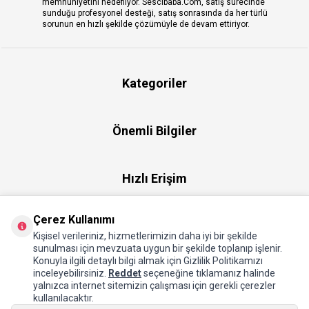
memnuniyetini hedefliyor. Sescibaba.Com, satış sürecinde
sunduğu profesyonel desteği, satış sonrasında da her türlü
sorunun en hızlı şekilde çözümüyle de devam ettiriyor.
Kategoriler
Önemli Bilgiler
Hızlı Erişim
Çerez Kullanımı
Üye
Kişisel verileriniz, hizmetlerimizin daha iyi bir şekilde
sunulması için mevzuata uygun bir şekilde toplanıp işlenir.
Konuyla ilgili detaylı bilgi almak için Gizlilik Politikamızı
Hakkımızda
inceleyebilirsiniz.
Reddet
seçeneğine tıklamanız halinde
yalnızca internet sitemizin çalışması için gerekli çerezler
kullanılacaktır.