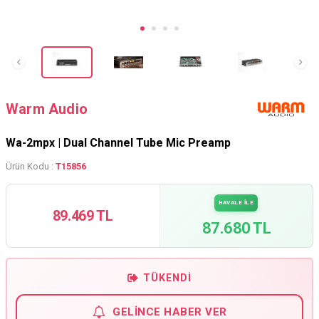
Warm Audio
Wa-2mpx | Dual Channel Tube Mic Preamp
Ürün Kodu :
T15856
HAVALE İLE
89.469 TL
87.680 TL
TÜKENDI
GELINCE HABER VER