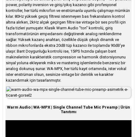
power, polarity inversion ve giriş/çıkış kazancı gibi profesyonel
kontroller, her türlü mikrofon ve enstrümanla uyumlu çalışmayı mümkün
kılar. 80Hz yüksek geçiş filtresi istenmeyen bas frekanslarını kontrol
altına alırken, 2kHz alçak geçirgen filtre ise vintage bir ses profili için
fazla tizleri yumuşatır. Klasik Warm Audio "ton" kontrolü, giriş
transformatörünün empedansını değiştirerek analog renklendirme
sağlar. Yüksek kazanç anahtarı, özellikle düşük çıkışlı dinamik ve
ribbon mikrofonlarda ekstra 20dB tüp kazancı ile toplamda 90dB'ye
ulaşır. Bant Doygunluğu kontrolü ise, 15IPS hızında çalışan bant
makinelerinin karakteristik compression ve harmonik distorsiyonunu
sinyal yoluna ekleyerek miks ve mastering işlemlerinde benzersiz bir
analog dokunuş sunar. WA-MPX, her türlü kayıt ortamında, ister vokal
ister enstrüman olsun, sesinize vintage bir derinlik ve karakter
kazandırmak için tasarlanmıştır.
Warm Audio | WA-MPX | Single Channel Tube Mic Preamp | Ürün
Tanıtımı