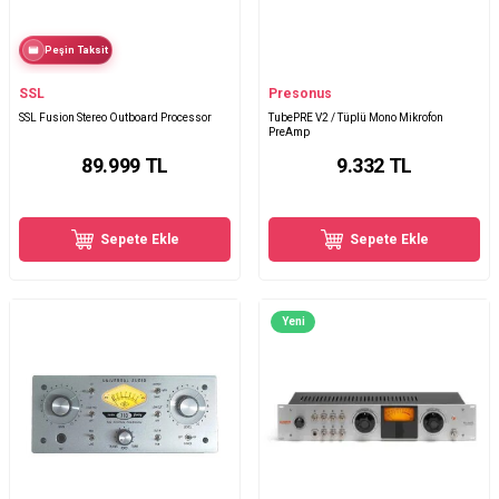
Peşin Taksit
SSL
Presonus
SSL Fusion Stereo Outboard Processor
TubePRE V2 / Tüplü Mono Mikrofon
PreAmp
89.999
TL
9.332
TL
Sepete Ekle
Sepete Ekle
Yeni