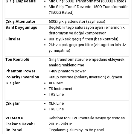
Giriş Empedansı
Mic Giriş: 600Ω Transformatör (6000Ω Rated)
Mic Giriş "Tone" Devrede: 150Ω Transformatör
(1500Ω Rated)
Çıkış Attenuator
600Ω çıkış attenuator (zayıflatıcı)
Bant Doygunluğu
Seçilebilir teyp saturasyon ayarı ile harmonik
distorsiyon ve doğal kompresyon
Filtreler
80Hz yüksek geçiş filtresi (bas kontrolü)
2kHz alçak geçirgen filtre (vintage ton için tiz
yumuşatma)
Ton Kontrolü
Giriş transformatörüne empedans ekleyerek
analog renklendirme
Phantom Power
+48V phantom power
Polarity Inversion
Kutup çevirme (polarity inversion) düğmesi
Girişler
XLR Mic
TS Instrument
TRS Line
Çıkışlar
XLR Line
TRS Line
VU Metre
Kehribar tonlu VU metre ile seviye göstergesi
Frekans Cevabı
20Hz - 20kHz
Ön Panel
Fırçalanmış alüminyum ön panel