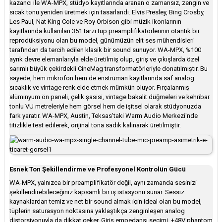
kazancı ile WA-MPX, stüdyo kayıtlarında aranan o zamansız, zengin ve
sıcak tonu yeniden üretmek için tasarlandı. Elvis Presley, Bing Crosby,
Les Paul, Nat King Cole ve Roy Orbison gibi müzik ikonlarının
kayıtlarında kullanılan 351 tarzı tüp preamplifikatörlerinin otantik bir
reprodüksiyonu olan bu model, günümüzün elit ses mühendisleri
tarafından da tercih edilen klasik bir sound sunuyor. WA-MPX, %100
ayrık devre elemanlarıyla elde üretilmiş olup, giriş ve çıkışlarda özel
sarımlı büyük çekirdekli CineMag transformatörleriyle donatılmıştır. Bu
sayede, hem mikrofon hem de enstrüman kayıtlarında saf analog
sıcaklık ve vintage renk elde etmek mümkün oluyor. Fırçalanmış
alüminyum ön paneli, çelik şasisi, vintage bakalit düğmeleri ve kehribar
tonlu VU metreleriyle hem görsel hem de işitsel olarak stüdyonuzda
fark yaratır. WA-MPX, Austin, Teksas'taki Warm Audio Merkezi'nde
titizlikle test edilerek, orijinal tona sadık kalınarak üretilmiştir.
Esnek Ton Şekillendirme ve Profesyonel Kontrolün Gücü
WA-MPX, yalnızca bir preamplifikatör değil, aynı zamanda sesinizi
şekillendirebileceğiniz kapsamlı bir iş istasyonu sunar. Sessiz
kaynaklardan temiz ve net bir sound almak için ideal olan bu model,
tüplerin saturasyon noktasına yaklaştıkça zenginleşen analog
distorsiyonuyla da dikkat çeker. Giriş empedansı seçimi, +48V phantom