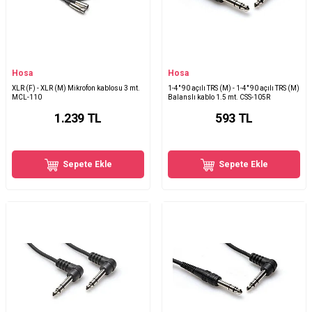
Hosa
Hosa
XLR (F) - XLR (M) Mikrofon kablosu 3 mt.
1-4" 90 açılı TRS (M) - 1-4" 90 açılı TRS (M)
MCL-110
Balanslı kablo 1.5 mt. CSS-105R
1.239
TL
593
TL
Sepete Ekle
Sepete Ekle