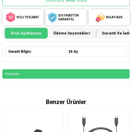
Daha Fazla
Hosa
Ürünü
DİSTRİBÜTÖR
HIZLI TESLİMAT
KOLAY İADE
GARANTİLİ
Ürün Açıklaması
Ödeme Seçenekleri
Garanti Ve İade 
Garanti Bilgisi
24 Ay
Yorumlar
Benzer Ürünler