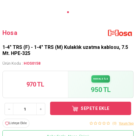
Hosa
1-4" TRS (F) - 1-4" TRS (M) Kulaklık uzatma kablosu, 7.5
Mt. HPE-325
Ürün Kodu :
HOS0158
HAVALE İLE
970 TL
950 TL
SEPETE EKLE
Listeye Ekle
(0)
Yorum Yap