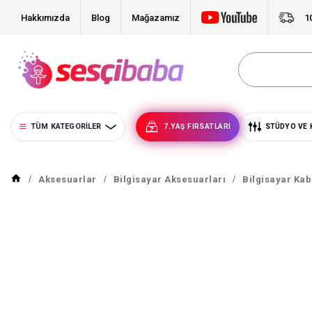
Hakkımızda
Blog
Mağazamız
1
TÜM KATEGORILER
7.YAŞ FIRSATLARI
STÜDYO VE 
Aksesuarlar
Bilgisayar Aksesuarları
Bilgisayar Kab