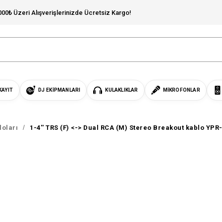
000₺ Üzeri Alışverişlerinizde Ücretsiz Kargo!
KAYIT
DJ EKIPMANLARI
KULAKLIKLAR
MIKROFONLAR
loları
1-4'' TRS (F) <-> Dual RCA (M) Stereo Breakout kablo YPR