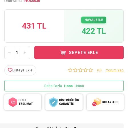
Ürün Kodu :
HOS0035
HAVALE İLE
431 TL
422 TL
SEPETE EKLE
Listeye Ekle
(0)
Yorum Yap
Daha Fazla
Hosa
Ürünü
HIZLI
DİSTRİBÜTÖR
KOLAY İADE
TESLİMAT
GARANTİLİ