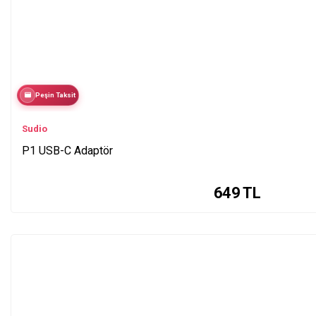
Peşin Taksit
Sudio
P1 USB-C Adaptör
649
TL