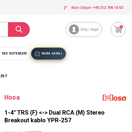
Bize Ulaşın:
+90 212 706 10 52
0
Giriş / Kayıt
SES SISTEMLERI
BABA GARAJ
-257
Hosa
1-4'' TRS (F) <-> Dual RCA (M) Stereo
Breakout kablo YPR-257