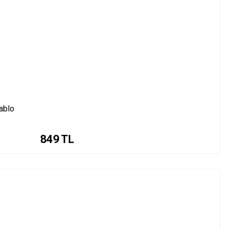
ablo
849
TL