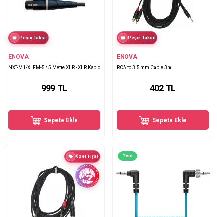
Peşin Taksit
Peşin Taksit
ENOVA
ENOVA
NXT-M1-XLFM-5 / 5 Metre XLR - XLR Kablo
RCA to 3.5 mm Cable 3m
999
TL
402
TL
Sepete Ekle
Sepete Ekle
Yeni
Özel Fiyat