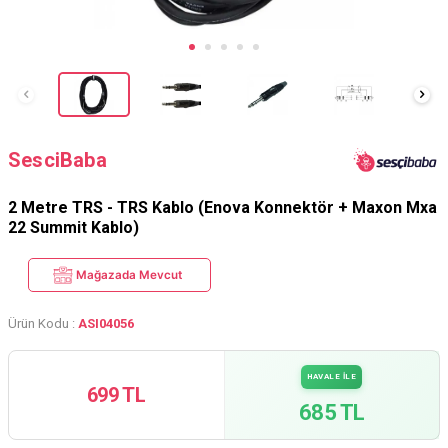
SesciBaba
2 Metre TRS - TRS Kablo (Enova Konnektör + Maxon Mxa
22 Summit Kablo)
Mağazada Mevcut
Ürün Kodu :
ASI04056
HAVALE İLE
699 TL
685 TL