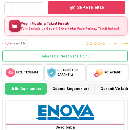
SEPETE EKLE
Peşin Fiyatına Taksit Fırsatı
Tüm Bankalarda Geçerli 6 Aya Kadar Vade Farksız Taksit İmkanı!
Listeye Ekle
(0)
Yorum Yap
Daha Fazla
SesciBaba
Ürünü
DİSTRİBÜTÖR
HIZLI TESLİMAT
KOLAY İADE
GARANTİLİ
Ürün Açıklaması
Ödeme Seçenekleri
Garanti Ve İade 
Sescibaba