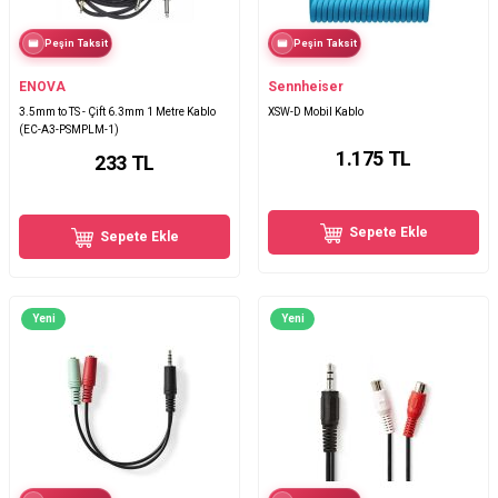
Peşin Taksit
Peşin Taksit
ENOVA
Sennheiser
3.5mm to TS - Çift 6.3mm 1 Metre Kablo
XSW-D Mobil Kablo
(EC-A3-PSMPLM-1)
1.175
TL
233
TL
Sepete Ekle
Sepete Ekle
Yeni
Yeni