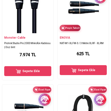
Peşin Taksit
Monster Cable
ENOVA
Prolink Studio Pro 2000 Mikrofon Kablosu
NXT-M1-XLFM-3 / 3 Metre XLRF - XLRM
| Düz 6mt
625
TL
7.974
TL
Sepete Ekle
Sepete Ekle
Özel Fiyat
Özel Fiyat