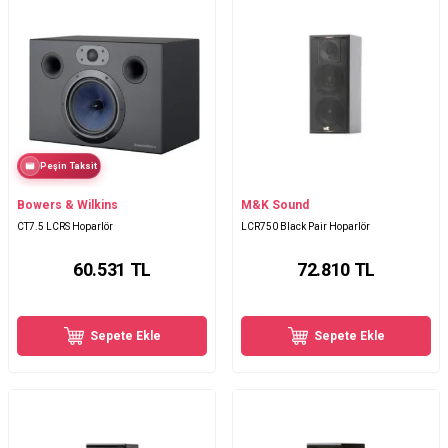
Peşin Taksit
Bowers & Wilkins
M&K Sound
CT7.5 LCRS Hoparlör
LCR750 Black Pair Hoparlör
60.531
TL
72.810
TL
Sepete Ekle
Sepete Ekle