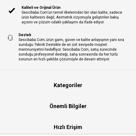
Kaliteli ve Orijinal Ürün
Sescibaba.Com’un temel ilkelerinden biri olan kalite, sadece
ürün kalitesini değil, Asimetrik vizyonuyla geliştirilen bakış
açısını ve çözüm odaklı yaklaşımı da ifade ediyor.
Destek
Sescibaba.Com; ürün gamı, güven ve kalite anlayışının yanı sıra
sunduğu Teknik Destekle de en üst seviyede müşteri
memnuniyetini hedefliyor. Sescibaba.Com, satış sürecinde
sunduğu profesyonel desteği, satış sonrasında da her türlü
sorunun en hızlı şekilde çözümüyle de devam ettiriyor.
Kategoriler
Önemli Bilgiler
Hızlı Erişim