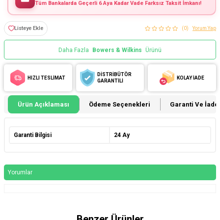
Tüm Bankalarda Geçerli 6 Aya Kadar Vade Farksız Taksit İmkanı!
Listeye Ekle
(0)
Yorum Yap
Daha Fazla
Bowers & Wilkins
Ürünü
DİSTRİBÜTÖR
HIZLI TESLİMAT
KOLAY İADE
GARANTİLİ
Ürün Açıklaması
Ödeme Seçenekleri
Garanti Ve İade 
Garanti Bilgisi
24 Ay
Yorumlar
Benzer Ürünler