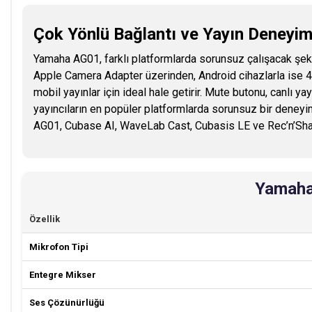
Çok Yönlü Bağlantı ve Yayın Deneyi
Yamaha AG01, farklı platformlarda sorunsuz çalışacak şek
Apple Camera Adapter üzerinden, Android cihazlarla ise 4
mobil yayınlar için ideal hale getirir. Mute butonu, canlı 
yayıncıların en popüler platformlarda sorunsuz bir deneyim
AG01, Cubase AI, WaveLab Cast, Cubasis LE ve Rec’n’Share 
Yamaha 
Özellik
Mikrofon Tipi
Entegre Mikser
Ses Çözünürlüğü