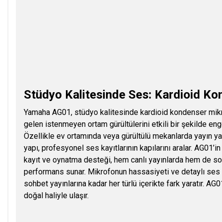
Stüdyo Kalitesinde Ses: Kardioid K
Yamaha AG01, stüdyo kalitesinde kardioid kondenser mikro
gelen istenmeyen ortam gürültülerini etkili bir şekilde enge
Özellikle ev ortamında veya gürültülü mekanlarda yayın yap
yapı, profesyonel ses kayıtlarının kapılarını aralar. AG01’i
kayıt ve oynatma desteği, hem canlı yayınlarda hem de so
performans sunar. Mikrofonun hassasiyeti ve detaylı ses
sohbet yayınlarına kadar her türlü içerikte fark yaratır. AG01
doğal haliyle ulaşır.