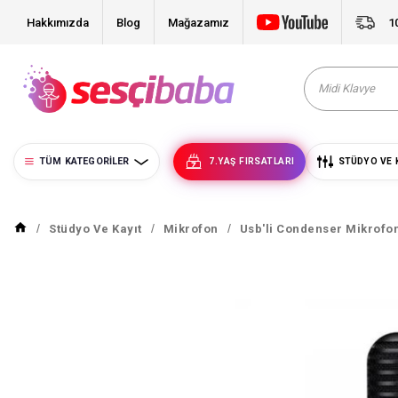
Hakkımızda
Blog
Mağazamız
1
TÜM KATEGORILER
7.YAŞ FIRSATLARI
STÜDYO VE 
Stüdyo Ve Kayıt
Mikrofon
Usb'li Condenser Mikrofo