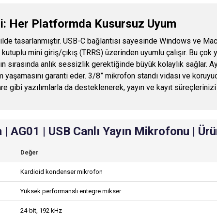
mi: Her Platformda Kusursuz Uyum
ilde tasarlanmıştır. USB-C bağlantısı sayesinde Windows ve Mac b
 kutuplu mini giriş/çıkış (TRRS) üzerinden uyumlu çalışır. Bu ço
yayın sırasında anlık sessizlik gerektiğinde büyük kolaylık sağlar.
 yaşamasını garanti eder. 3/8” mikrofon standı vidası ve koruyucu 
gibi yazılımlarla da desteklenerek, yayın ve kayıt süreçlerinizi 
| AG01 | USB Canlı Yayın Mikrofonu | Ürün
Değer
Kardioid kondenser mikrofon
Yüksek performanslı entegre mikser
24-bit, 192 kHz