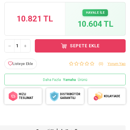
HAVALE İLE
10.821 TL
10.604 TL
SEPETE EKLE
Listeye Ekle
(0)
Yorum Yap
Daha Fazla
Yamaha
Ürünü
HIZLI
DİSTRİBÜTÖR
KOLAY İADE
TESLİMAT
GARANTİLİ