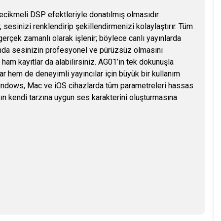
 gecikmeli DSP efektleriyle donatılmış olmasıdır.
esinizi renklendirip şekillendirmenizi kolaylaştırır. Tüm
gerçek zamanlı olarak işlenir; böylece canlı yayınlarda
nda sesinizin profesyonel ve pürüzsüz olmasını
ham kayıtlar da alabilirsiniz. AG01’in tek dokunuşla
ar hem de deneyimli yayıncılar için büyük bir kullanım
e Windows, Mac ve iOS cihazlarda tüm parametreleri hassas
ının kendi tarzına uygun ses karakterini oluşturmasına