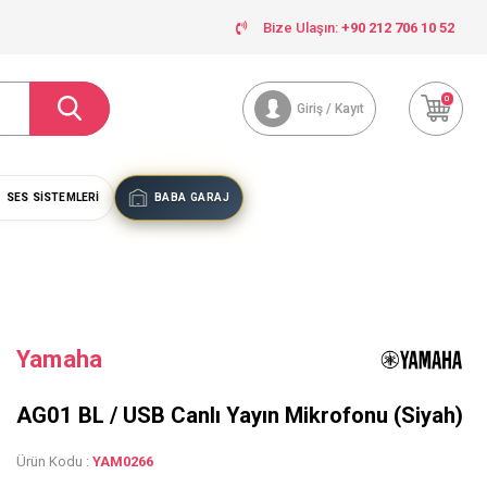
Bize Ulaşın:
+90 212 706 10 52
0
Giriş / Kayıt
SES SISTEMLERI
BABA GARAJ
Yamaha
AG01 BL / USB Canlı Yayın Mikrofonu (Siyah)
Ürün Kodu :
YAM0266