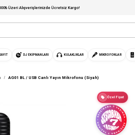
000₺ Üzeri Alışverişlerinizde Ücretsiz Kargo!
KAYIT
DJ EKIPMANLARI
KULAKLIKLAR
MIKROFONLAR
n
AG01 BL / USB Canlı Yayın Mikrofonu (Siyah)
Özel Fiyat