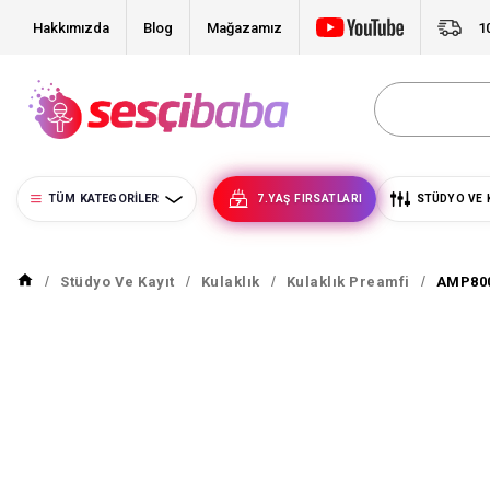
Hakkımızda
Blog
Mağazamız
1
TÜM KATEGORILER
7.YAŞ FIRSATLARI
STÜDYO VE 
Stüdyo Ve Kayıt
Kulaklık
Kulaklık Preamfi
AMP800 