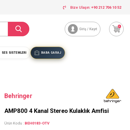
Bize Ulaşın:
+90 212 706 10 52
0
Giriş / Kayıt
SES SISTEMLERI
BABA GARAJ
Behringer
AMP800 4 Kanal Stereo Kulaklık Amfisi
Ürün Kodu :
BEH0183-OTV