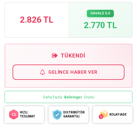
HAVALE İLE
2.826 TL
2.770 TL
TÜKENDI
GELINCE HABER VER
Daha Fazla
Behringer
Ürünü
HIZLI
DİSTRİBÜTÖR
KOLAY İADE
TESLİMAT
GARANTİLİ