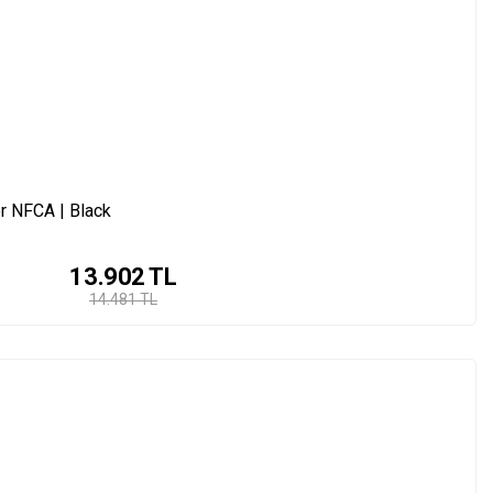
r NFCA | Black
13.902
TL
14.481 TL