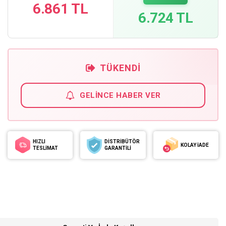
6.861 TL
6.724 TL
TÜKENDI
GELINCE HABER VER
HIZLI
DİSTRİBÜTÖR
KOLAY İADE
TESLİMAT
GARANTİLİ