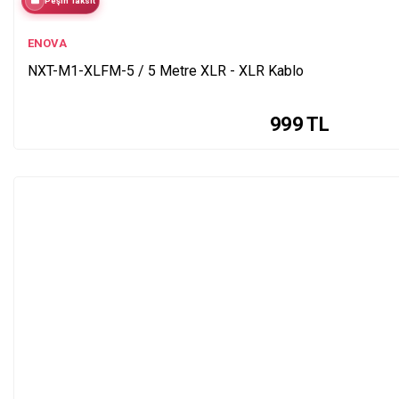
Peşin Taksit
ENOVA
NXT-M1-XLFM-5 / 5 Metre XLR - XLR Kablo
999
TL