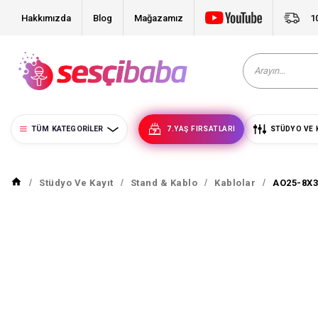
Hakkımızda
Blog
Mağazamız
1
TÜM KATEGORILER
7.YAŞ FIRSATLARI
STÜDYO VE 
Stüdyo Ve Kayıt
Stand & Kablo
Kablolar
AO25-8X3