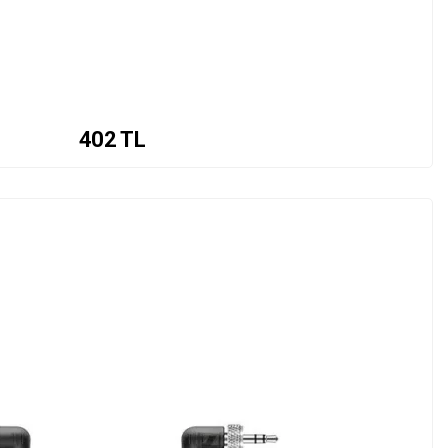
402
TL