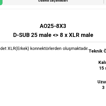
Ödeme Seçenekleri
AO25-8X3
D-SUB 25 male <> 8 x XLR male
adet XLR(Erkek) konnektörlerden oluşmaktadır.
Teknik Ö
Kalı
15
Uzu
3