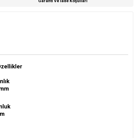
Garanti Ve İade Koşulları
zellikler
nlık
 mm
nluk
 m