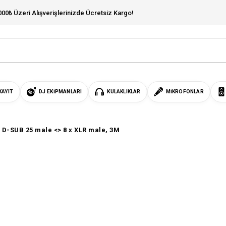
000₺ Üzeri Alışverişlerinizde Ücretsiz Kargo!
KAYIT
DJ EKIPMANLARI
KULAKLIKLAR
MIKROFONLAR
 D-SUB 25 male <> 8 x XLR male, 3M