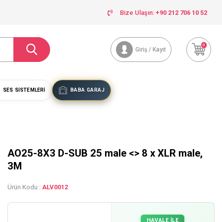
Bize Ulaşın:
+90 212 706 10 52
0
Giriş / Kayıt
SES SISTEMLERI
BABA GARAJ
AO25-8X3 D-SUB 25 male <> 8 x XLR male,
3M
Ürün Kodu :
ALV0012
HAVALE İLE