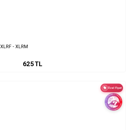
 XLRF - XLRM
625
TL
Özel Fiyat