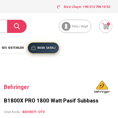
Bize Ulaşın:
+90 212 706 10 52
0
Giriş / Kayıt
SES SISTEMLERI
BABA GARAJ
Behringer
B1800X PRO 1800 Watt Pasif Subbass
Ürün Kodu :
BEH0071-OTV