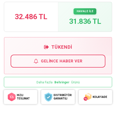
HAVALE İLE
32.486 TL
31.836 TL
TÜKENDI
GELINCE HABER VER
Daha Fazla
Behringer
Ürünü
HIZLI
DİSTRİBÜTÖR
KOLAY İADE
TESLİMAT
GARANTİLİ