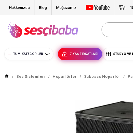
Hakkımızda
Blog
Mağazamız
1
TÜM KATEGORILER
7.YAŞ FIRSATLARI
STÜDYO VE 
Ses Sistemleri
Hoparlörler
Subbass Hoparlör
Pa