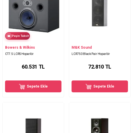
Peşin Taksit
Bowers & Wilkins
M&K Sound
CT7.5 LCRS Hoparlör
LCR750 Black Pair Hoparlör
60.531
TL
72.810
TL
Sepete Ekle
Sepete Ekle