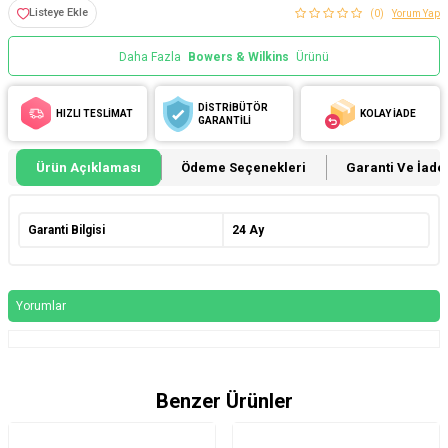
Listeye Ekle
(0)
Yorum Yap
Daha Fazla
Bowers & Wilkins
Ürünü
DİSTRİBÜTÖR
HIZLI TESLİMAT
KOLAY İADE
GARANTİLİ
Ürün Açıklaması
Ödeme Seçenekleri
Garanti Ve İade 
Garanti Bilgisi
24 Ay
Yorumlar
Benzer Ürünler