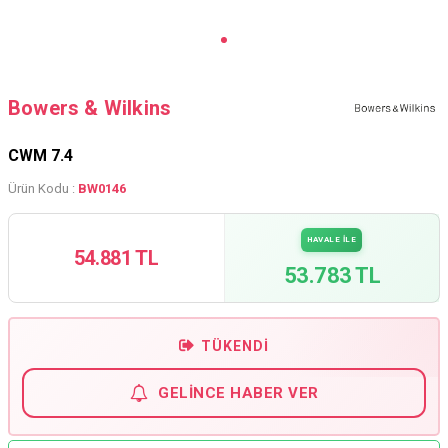
Bowers & Wilkins
CWM 7.4
Ürün Kodu :
BW0146
HAVALE İLE
54.881 TL
53.783 TL
TÜKENDI
GELINCE HABER VER