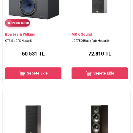
Peşin Taksit
Bowers & Wilkins
M&K Sound
CT7.5 LCRS Hoparlör
LCR750 Black Pair Hoparlör
60.531
TL
72.810
TL
Sepete Ekle
Sepete Ekle