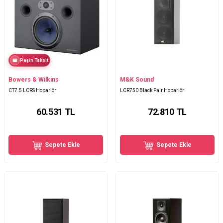
Peşin Taksit
Bowers & Wilkins
M&K Sound
CT7.5 LCRS Hoparlör
LCR750 Black Pair Hoparlör
60.531
TL
72.810
TL
Sepete Ekle
Sepete Ekle