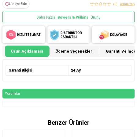
Listeye Ekle
(0)
Yorum Yap
Daha Fazla
Bowers & Wilkins
Ürünü
DİSTRİBÜTÖR
HIZLI TESLİMAT
KOLAY İADE
GARANTİLİ
Ürün Açıklaması
Ödeme Seçenekleri
Garanti Ve İade 
Garanti Bilgisi
24 Ay
Yorumlar
Benzer Ürünler