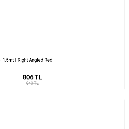
 1.5mt | Right Angled Red
806
TL
840 TL