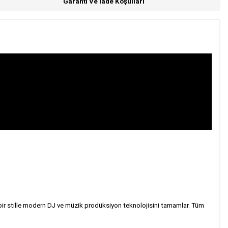
Garanti Ve İade Koşulları
bir stille modern DJ ve müzik prodüksiyon teknolojisini tamamlar. Tüm