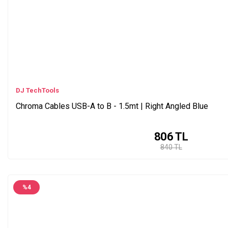
DJ TechTools
Chroma Cables USB-A to B - 1.5mt | Right Angled Blue
806
TL
840 TL
%
4