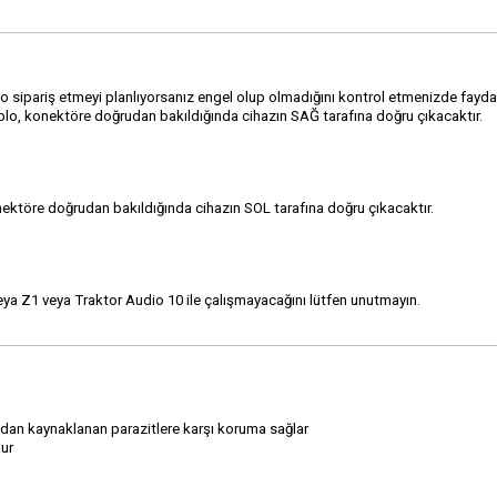
blo sipariş etmeyi planlıyorsanız engel olup olmadığını kontrol etmenizde fayda 
lo, konektöre doğrudan bakıldığında cihazın SAĞ tarafına doğru çıkacaktır.
ktöre doğrudan bakıldığında cihazın SOL tarafına doğru çıkacaktır.
 veya Z1 veya Traktor Audio 10 ile çalışmayacağını lütfen unutmayın.
ından kaynaklanan parazitlere karşı koruma sağlar
lur