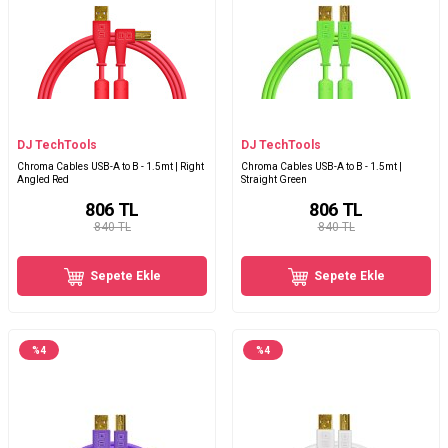
DJ TechTools
DJ TechTools
Chroma Cables USB-A to B - 1.5mt | Right
Chroma Cables USB-A to B - 1.5mt |
Angled Red
Straight Green
806
TL
806
TL
840 TL
840 TL
Sepete Ekle
Sepete Ekle
%
4
%
4