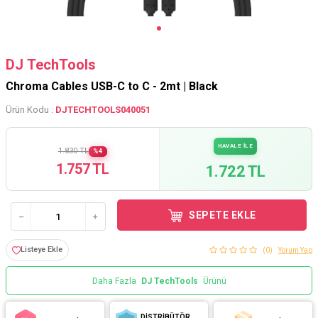
DJ TechTools
Chroma Cables USB-C to C - 2mt | Black
Ürün Kodu :
DJTECHTOOLS040051
HAVALE İLE
1.830 TL
%4
1.757 TL
1.722 TL
SEPETE EKLE
Listeye Ekle
(0)
Yorum Yap
Daha Fazla
DJ TechTools
Ürünü
DİSTRİBÜTÖR