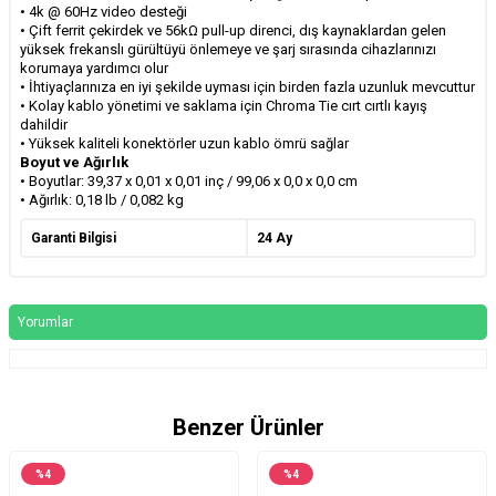
•
4k @ 60Hz video desteği
•
Çift ferrit çekirdek ve 56kΩ pull-up direnci, dış kaynaklardan gelen
yüksek frekanslı gürültüyü önlemeye ve şarj sırasında cihazlarınızı
korumaya yardımcı olur
•
İhtiyaçlarınıza en iyi şekilde uyması için birden fazla uzunluk mevcuttur
•
Kolay kablo yönetimi ve saklama için Chroma Tie cırt cırtlı kayış
dahildir
•
Yüksek kaliteli konektörler uzun kablo ömrü sağlar
Boyut ve Ağırlık
•
Boyutlar: 39,37 x 0,01 x 0,01 inç / 99,06 x 0,0 x 0,0 cm
•
Ağırlık: 0,18 lb / 0,082 kg
Garanti Bilgisi
24 Ay
Yorumlar
Benzer Ürünler
%
4
%
4