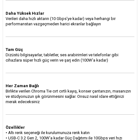
Daha Yüksek Hızlar
Verileri daha hızlı aktarın (10 Gbps'ye kadar) veya herhangi bir
performanstan vazgeçmeden harici ekranlar bağlayın
Tam Güç
Dizüstü bilgisayarlar, tabletler, ses arabirimleri ve telefonlar gibi
cihazlara süper hızlı güç verin ve şarj edin (100W'a kadar)
Her Zaman Bağlı
Birlikte verilen Chroma Tie cırt cırtlı kayış, konser çantanızın, masanızın
ve stüdyonuzun şık görünmesini sağlar. Onsuz nasıl idare ettiğinizi
merak edeceksiniz
Özellikler
• Altı renk seçeneği ile kurulumunuza renk katın
•
USB-C 3.2 Gen 2, 100W'a kadar Güç Dağıtımı ile 10Gbps veri hızı