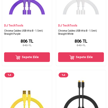
DJ TechTools
DJ TechTools
Chroma Cables USB-A to B - 1.5mt |
Chroma Cables USB-A to B - 1.5mt |
Straight Purple
Straight White
806
TL
806
TL
840 TL
840 TL
Sepete Ekle
Sepete Ekle
%
4
%
4