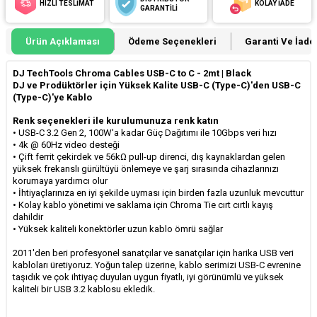
HIZLI TESLİMAT
KOLAY İADE
GARANTİLİ
Ürün Açıklaması
Ödeme Seçenekleri
Garanti Ve İade 
DJ TechTools Chroma Cables USB-C to C - 2mt | Black
DJ ve Prodüktörler için Yüksek Kalite USB-C (Type-C)'den USB-C
(Type-C)'ye Kablo
Renk seçenekleri ile kurulumunuza renk katın
• USB-C 3.2 Gen 2, 100W'a kadar Güç Dağıtımı ile 10Gbps veri hızı
• 4k @ 60Hz video desteği
• Çift ferrit çekirdek ve 56kΩ pull-up direnci, dış kaynaklardan gelen
yüksek frekanslı gürültüyü önlemeye ve şarj sırasında cihazlarınızı
korumaya yardımcı olur
• İhtiyaçlarınıza en iyi şekilde uyması için birden fazla uzunluk mevcuttur
• Kolay kablo yönetimi ve saklama için Chroma Tie cırt cırtlı kayış
dahildir
• Yüksek kaliteli konektörler uzun kablo ömrü sağlar
2011'den beri profesyonel sanatçılar ve sanatçılar için harika USB veri
kabloları üretiyoruz. Yoğun talep üzerine, kablo serimizi USB-C evrenine
taşıdık ve çok ihtiyaç duyulan uygun fiyatlı, iyi görünümlü ve yüksek
kaliteli bir USB 3.2 kablosu ekledik.