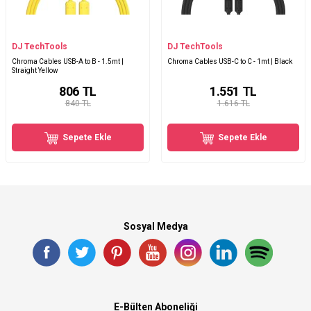
DJ TechTools
DJ TechTools
Chroma Cables USB-A to B - 1.5mt |
Chroma Cables USB-C to C - 1mt | Black
Straight Yellow
806
TL
1.551
TL
840 TL
1.616 TL
Sepete Ekle
Sepete Ekle
Sosyal Medya
E-Bülten Aboneliği