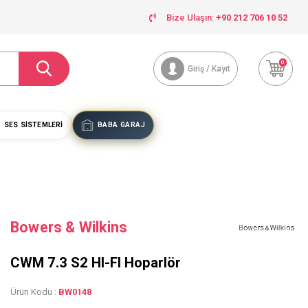
Bize Ulaşın:
+90 212 706 10 52
0
Giriş / Kayıt
SES SISTEMLERI
BABA GARAJ
Bowers & Wilkins
CWM 7.3 S2 HI-FI Hoparlör
Ürün Kodu :
BW0148