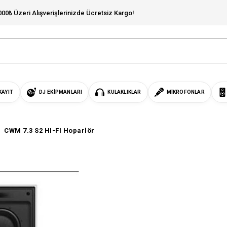
000₺ Üzeri Alışverişlerinizde Ücretsiz Kargo!
KAYIT
DJ EKIPMANLARI
KULAKLIKLAR
MIKROFONLAR
CWM 7.3 S2 HI-FI Hoparlör