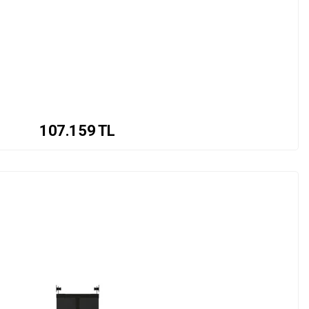
107.159
TL