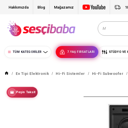
Hakkımızda
Blog
Mağazamız
1
TÜM KATEGORILER
7.YAŞ FIRSATLARI
STÜDYO VE 
Ev Tipi Elektronik
Hi-Fi Sistemler
Hi-Fi Subwoofer
Peşin Taksit