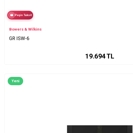
Peşin Taksit
Bowers & Wilkins
GR ISW-6
19.694
TL
Yeni