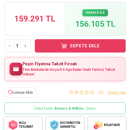
HAVALE İLE
159.291 TL
156.105 TL
SEPETE EKLE
Peşin Fiyatına Taksit Fırsatı
Tüm Bankalarda Geçerli 6 Aya Kadar Vade Farksız Taksit
İmkanı!
Listeye Ekle
(0)
Yorum Yap
Daha Fazla
Bowers & Wilkins
Ürünü
HIZLI
DİSTRİBÜTÖR
KOLAY İADE
TESLİMAT
GARANTİLİ