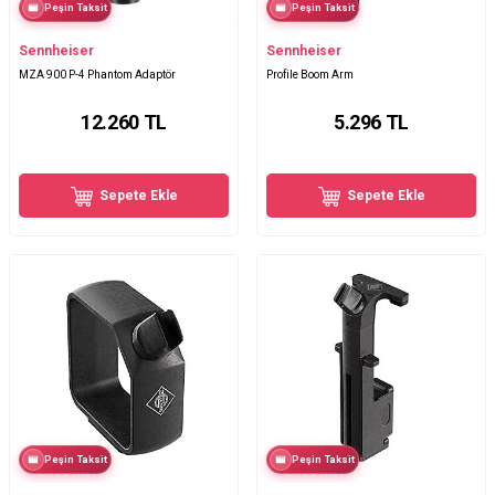
Peşin Taksit
Peşin Taksit
Sennheiser
Sennheiser
MZA 900 P-4 Phantom Adaptör
Profile Boom Arm
12.260
TL
5.296
TL
Sepete Ekle
Sepete Ekle
Peşin Taksit
Peşin Taksit