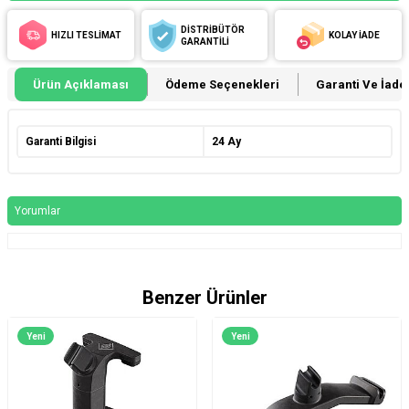
DİSTRİBÜTÖR
HIZLI TESLİMAT
KOLAY İADE
GARANTİLİ
Ürün Açıklaması
Ödeme Seçenekleri
Garanti Ve İade 
Garanti Bilgisi
24 Ay
Yorumlar
Benzer Ürünler
Yeni
Yeni