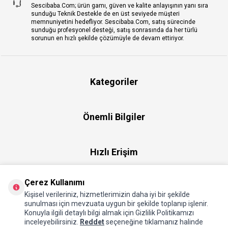
Sescibaba.Com; ürün gamı, güven ve kalite anlayışının yanı sıra
sunduğu Teknik Destekle de en üst seviyede müşteri
memnuniyetini hedefliyor. Sescibaba.Com, satış sürecinde
sunduğu profesyonel desteği, satış sonrasında da her türlü
sorunun en hızlı şekilde çözümüyle de devam ettiriyor.
Kategoriler
Önemli Bilgiler
Hızlı Erişim
Çerez Kullanımı
Üye
Kişisel verileriniz, hizmetlerimizin daha iyi bir şekilde
sunulması için mevzuata uygun bir şekilde toplanıp işlenir.
Konuyla ilgili detaylı bilgi almak için Gizlilik Politikamızı
Hakkımızda
inceleyebilirsiniz.
Reddet
seçeneğine tıklamanız halinde