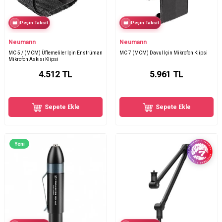
Peşin Taksit
Peşin Taksit
Neumann
Neumann
MC 5 / (MCM) Üflemeliler İçin Enstrüman
MC 7 (MCM) Davul İçin Mikrofon Klipsi
Mikrofon Askısı Klipsi
4.512
TL
5.961
TL
Sepete Ekle
Sepete Ekle
Yeni