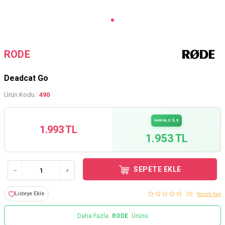
RODE
Deadcat Go
Ürün Kodu :
490
HAVALE İLE
1.993 TL
1.953 TL
SEPETE EKLE
Listeye Ekle
(0)
Yorum Yap
Daha Fazla
RODE
Ürünü