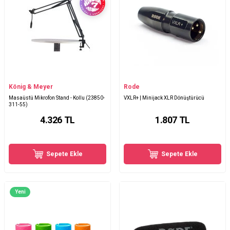
König & Meyer
Rode
Masaüstü Mikrofon Stand - Kollu (23850-
VXLR+ | Minijack XLR Dönüştürücü
311-55)
4.326
TL
1.807
TL
Sepete Ekle
Sepete Ekle
Yeni