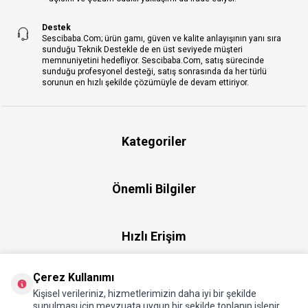
Destek
Sescibaba.Com; ürün gamı, güven ve kalite anlayışının yanı sıra
sunduğu Teknik Destekle de en üst seviyede müşteri
memnuniyetini hedefliyor. Sescibaba.Com, satış sürecinde
sunduğu profesyonel desteği, satış sonrasında da her türlü
sorunun en hızlı şekilde çözümüyle de devam ettiriyor.
Kategoriler
Önemli Bilgiler
Hızlı Erişim
Çerez Kullanımı
Üye
Kişisel verileriniz, hizmetlerimizin daha iyi bir şekilde
sunulması için mevzuata uygun bir şekilde toplanıp işlenir.