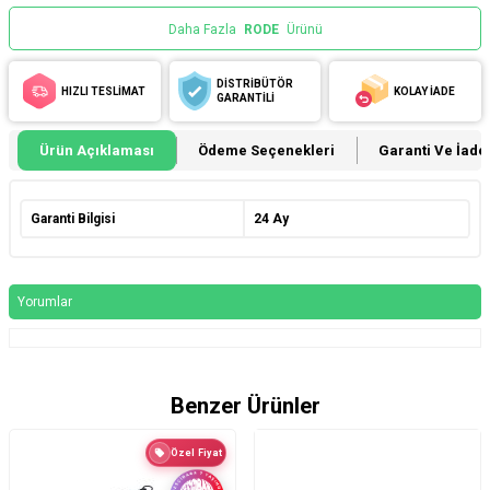
Daha Fazla
RODE
Ürünü
DİSTRİBÜTÖR
HIZLI TESLİMAT
KOLAY İADE
GARANTİLİ
Ürün Açıklaması
Ödeme Seçenekleri
Garanti Ve İade 
Garanti Bilgisi
24 Ay
Yorumlar
Benzer Ürünler
Özel Fiyat