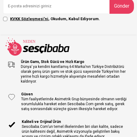
Gönder
KVKK Sözleşmesi'ni
, Okudum, Kabul Ediyorum.
Ürün Gamı, Stok Gücü ve Hızlı Kargo
Dünya’ ya kendini kanıtlamış 64 Marka’nın Türkiye Distribütörü
olarak geniş ürün gamı ve stok gücü sayesinde Türkiye’nin her
yerine hızlı kargo hizmetiyle alışverişte mesafeleri ortadan
kaldırıyor.
Güven
Tüm faaliyetlerinde Asimetrik Grup bünyesinde olmanın verdiği
sorumlulukla hareket eden Sescibaba.Com gerek satış, gerek
satış sonrasındaki süreçte güven ilkesiyle hareket ediyor.
Kaliteli ve Orijinal Ürün
Sescibaba.Com’un temel ilkelerinden biri olan kalite, sadece
ürün kalitesini değil, Asimetrik vizyonuyla geliştirilen bakış
açısını ve çözüm odaklı yaklaşımı da ifade ediyor.