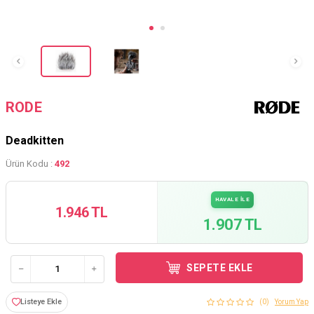
RODE
Deadkitten
Ürün Kodu :
492
HAVALE İLE
1.946 TL
1.907 TL
SEPETE EKLE
Listeye Ekle
(0)
Yorum Yap