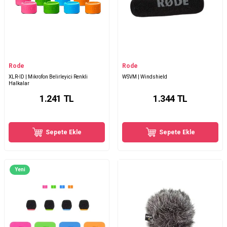
Rode
Rode
XLR-ID | Mikrofon Belirleyici Renkli
WSVM | Windshield
Halkalar
1.241
TL
1.344
TL
Sepete Ekle
Sepete Ekle
Yeni