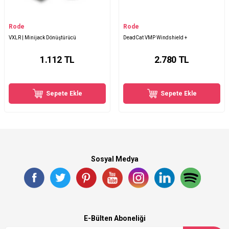
Rode
Rode
VXLR | Minijack Dönüştürücü
DeadCat VMP Windshield +
1.112
TL
2.780
TL
Sepete Ekle
Sepete Ekle
Sosyal Medya
E-Bülten Aboneliği