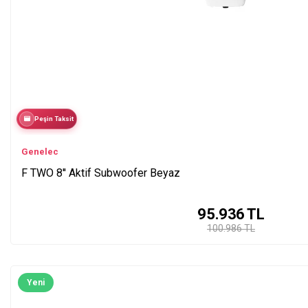
Peşin Taksit
Genelec
F TWO 8'' Aktif Subwoofer Beyaz
95.936
TL
100.986 TL
Yeni