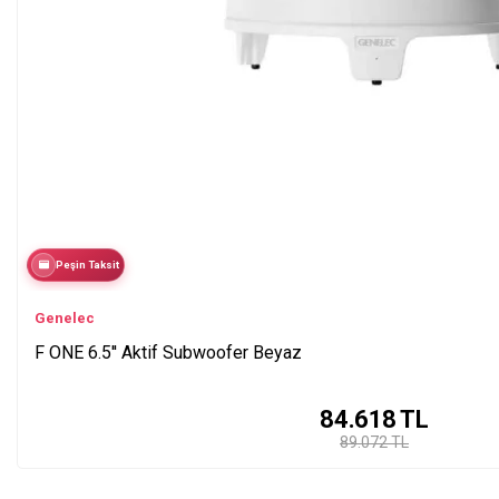
Peşin Taksit
Genelec
F ONE 6.5'' Aktif Subwoofer Beyaz
84.618
TL
89.072 TL