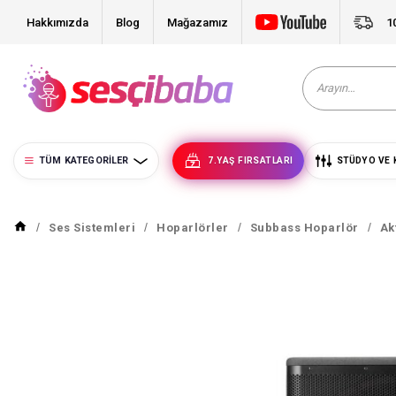
Hakkımızda
Blog
Mağazamız
1
TÜM KATEGORILER
7.YAŞ FIRSATLARI
STÜDYO VE 
Ses Sistemleri
Hoparlörler
Subbass Hoparlör
Ak