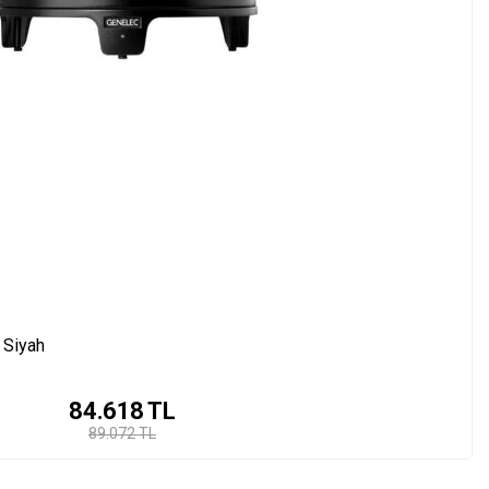
 Siyah
84.618
TL
89.072 TL