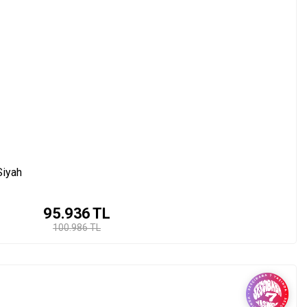
Siyah
95.936
TL
100.986 TL