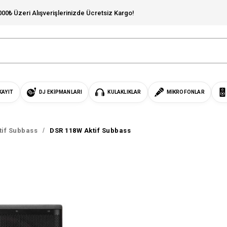
000₺ Üzeri Alışverişlerinizde Ücretsiz Kargo!
KAYIT
DJ EKIPMANLARI
KULAKLIKLAR
MIKROFONLAR
tif Subbass
DSR 118W Aktif Subbass