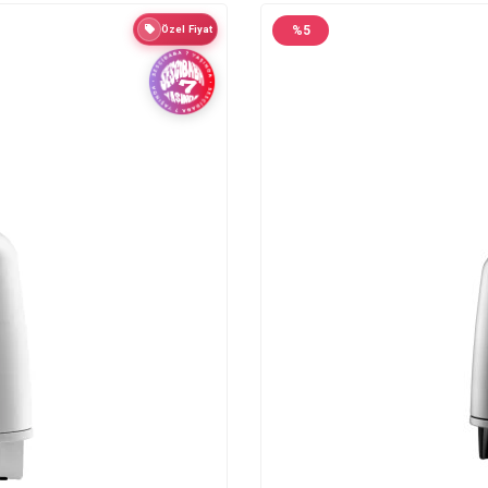
Özel Fiyat
%
5