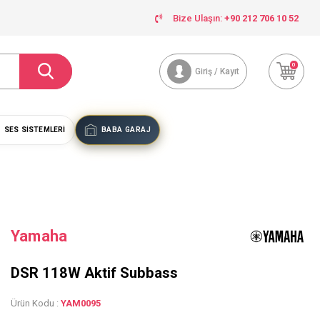
Bize Ulaşın:
+90 212 706 10 52
0
Giriş / Kayıt
SES SISTEMLERI
BABA GARAJ
Yamaha
DSR 118W Aktif Subbass
Ürün Kodu :
YAM0095